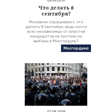
05.09.2019
Что делать 8
сентября?
Москвичи спрашивают, что
делать 8 сентября, ведь почти
всех независимых от властей
кандидатов не пустили на
выборы в Мосгордуму?
Мосгордума
02.08.2019