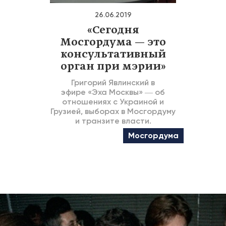
26.06.2019
«Сегодня
Мосгордума — это
консультативный
орган при мэрии»
Григорий Явлинский в
эфире «Эха Москвы» ― об
отношениях с Украиной и
Грузией, выборах в Мосгордуму
и транзите власти.
Мосгордума