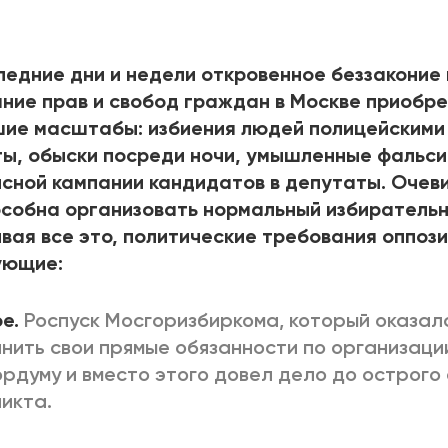
2025
2022
ЕННЫЙ ВЫХОД
РОССИЯ-2022: П
ледние дни и недели откровенное беззаконие 
ние прав и свобод граждан в Москве приобр
ие масштабы: избиения людей полицейскими 
ВСЕ КНИГИ
ы, обыски посреди ночи, умышленные фальси
ПОДРОБНЕЕ
сной кампании кандидатов в депутаты. Очеви
собна организовать нормальный избирательн
вая все это, политические требования оппоз
ующие:
е.
Роспуск Мосгоризбиркома, который оказал
нить свои прямые обязанности по организаци
рдуму и вместо этого довел дело до острого
ликта.