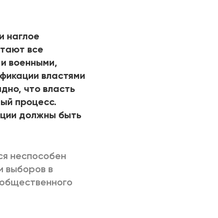
РИЧИНЫ
и наглое
етают все
и военными,
фикации властями
дно, что власть
ый процесс.
иции должны быть
ся неспособен
и выборов в
 общественного