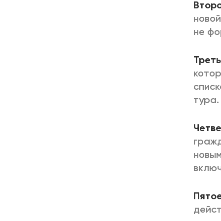
Второ
новой
не фо
Треть
котор
списк
тура.
Четве
гражд
новым
включ
Пятое
дейст