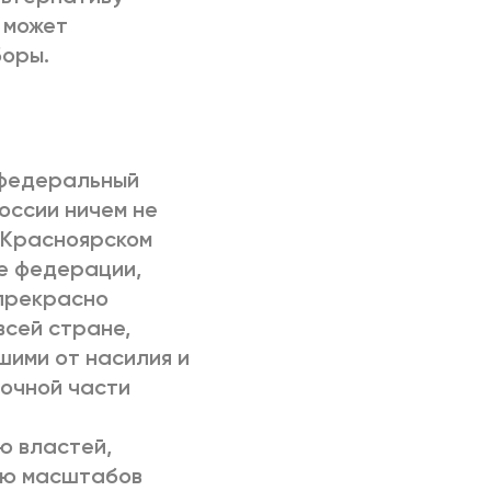
 может
боры.
 федеральный
оссии ничем не
 Красноярском
те федерации,
 прекрасно
всей стране,
ими от насилия и
точной части
ю властей,
ию масштабов