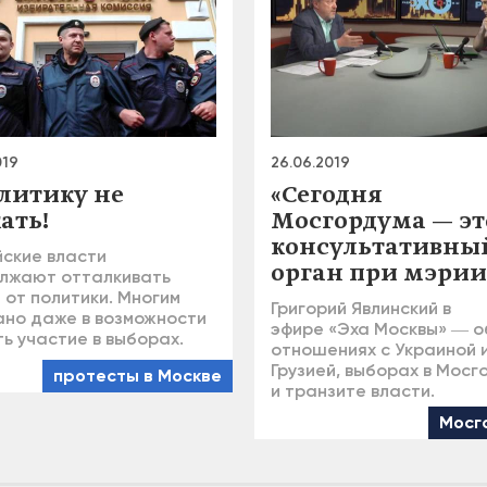
019
26.06.2019
литику не
«Сегодня
ать!
Мосгордума — эт
консультативны
йские власти
орган при мэрии
лжают отталкивать
 от политики. Многим
Григорий Явлинский в
ано даже в возможности
эфире «Эха Москвы» ― о
ь участие в выборах.
отношениях с Украиной 
Грузией, выборах в Мосг
протесты в Москве
и транзите власти.
Мосг