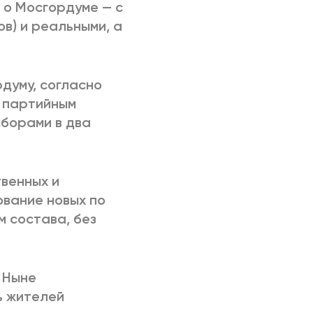
 о Мосгордуме — с
в) и реальными, а
рдуму, согласно
о партийным
ыборами в два
венных и
ование новых по
м состава, без
 Ныне
ь жителей