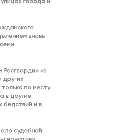
 улицах города и
ражданского
делением вновь
всеми
и Росгвардии из
и других
 только по месту
а в другие
 бедствий и в
чало судебной
льтернативу