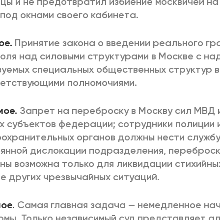
цы и не предотвратил избиение москвичей на
под окнами своего кабинета.
ое.
Принятие закона о введении реального г
оля над силовыми структурами в Москве с на
уемых специальных общественных структур 
етствующими полномочиями.
мое.
Запрет на переброску в Москву сил МВД 
х субъектов федерации; сотрудники полиции 
охранительных органов должны нести службу
янной дислокации подразделения, переброск
ны возможна только для ликвидации стихийных
е других чрезвычайных ситуаций.
ое.
Самая главная задача — немедленное на
мы. Только независимый суд представляет а