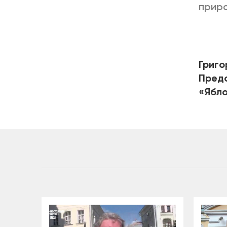
приро
Григо
Предс
«Ябл