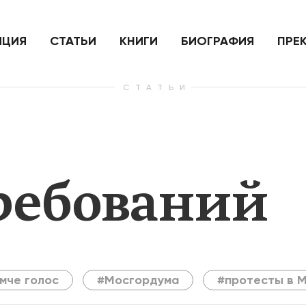
ить
Для России война с Украиной
Экономи
и на
как ядерный удар,
развити
е
нанесенный по самим себе
ИЦИЯ
СТАТЬИ
КНИГИ
БИОГРАФИЯ
ПРЕ
СТАТЬИ
— Узнать больше
— Узнать 
ребований
мче голос
#Мосгордума
#протесты в 