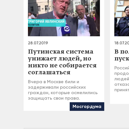
28.07.2019
18.07.2
Путинская система
В по
унижает людей, но
пуск
никто не собирается
Росси
соглашаться
продо
людей
Вчера в Москве били и
отказ
задерживали российских
принят
граждан, которые осмелились
защищать свои права.
Мосгордума