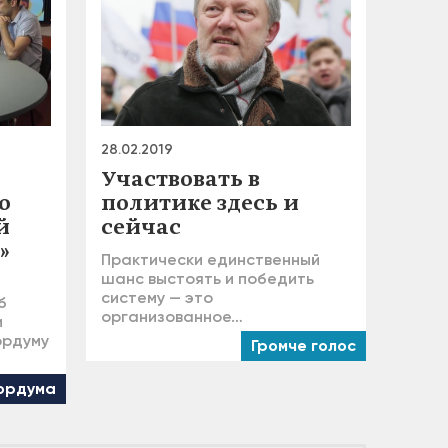
28.02.2019
Участвовать в
о
политике здесь и
й
сейчас
»
Практически единственный
шанс выстоять и победить
систему — это
б
организованное…
и
ордуму
Громче голос
ордума