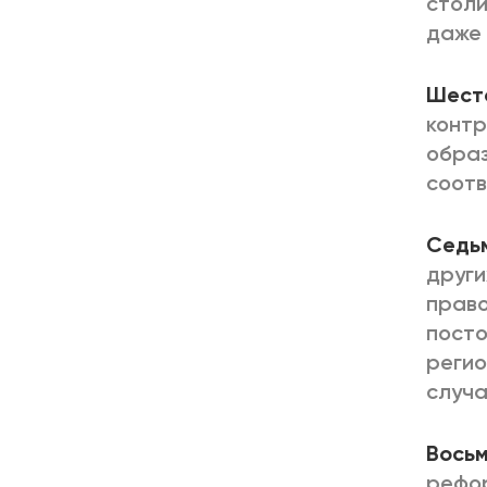
столи
даже 
Шест
контр
образ
соотв
Седь
други
право
посто
регио
случа
Восьм
рефор