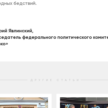
дных бедствий.
рий Явлинский,
едатель федерального политического комит
око»
ДРУГИЕ СТАТЬИ