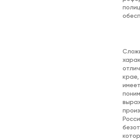
полиц
обесп
Сложи
харак
отлич
крае,
имеет
поним
выраж
произ
Росси
безот
котор