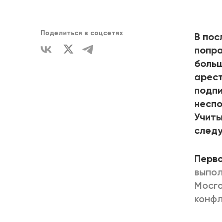
ЕДИНСТВ
Поделиться в соцсетях
В пос
попра
больш
арест
подпи
неспо
Учиты
след
Перво
выпол
Мосго
конф