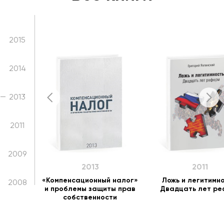
2016
2015
2014
2013
2011
2009
2013
2011
мя
«Компенсационный налог»
Ложь и легитимно
2008
и проблемы защиты прав
Двадцать лет ре
собственности
2007