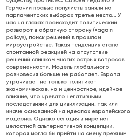
существу, против ЕС. Совсем недавно в
Германии правые популисты заняли на
парламентских выборах третье м
есто… У
нас на глазах происходит политический
разворот в обратную сторону («again
policy»), поиск решений в прошлом
мироустройстве. Такая тенденция стала
спонтанной реакцией на отсутствие
решений слишком многих острых вопросов
современности. Модель глобального
равновесия больше не работает. Европа
утрачивает не только политико-
экономическое, но и ценностное, идейное
влияние, что чревато негативными
последствиями для цивилизации, так или
иначе основанной на идеалах европейского
модерна. Однако сегодня в мире нет
целостной альтернативной концепции,
которая могла бы прийти на смену прежним