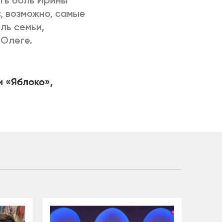
ть боль Ирины
, возможно, самые
ль семьи,
 Олеге.
 «Яблоко»,