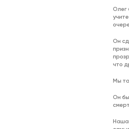
Олег 
учите
очере
Он сд
призн
прозр
что д
Мы та
Он бы
смерт
Наша 