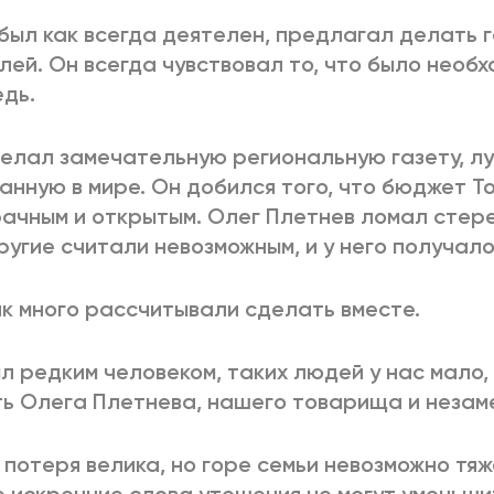
был как всегда деятелен, предлагал делать г
лей. Он всегда чувствовал то, что было необ
дь.
елал замечательную региональную газету, л
анную в мире. Он добился того, что бюджет Т
ачным и открытым. Олег Плетнев ломал стере
ругие считали невозможным, и у него получало
к много рассчитывали сделать вместе.
л редким человеком, таких людей у нас мало,
ь Олега Плетнева, нашего товарища и незаме
потеря велика, но горе семьи невозможно тяж