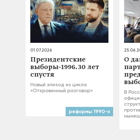
01.07.2026
25.06.
Президентские
О д
выборы-1996. 30 лет
пар
спустя
пре
выб
Новый эпизод из цикла
«Откровенный разговор»
В Росс
офици
струк
проти
реформы 1990-х
нынеш