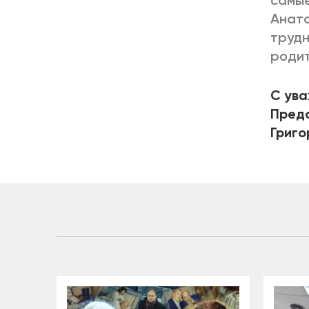
самые
Анато
трудн
родит
С ува
Предс
Григо