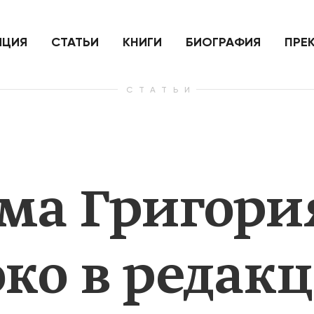
ить
Для России война с Украиной
Экономи
и на
как ядерный удар,
развити
е
нанесенный по самим себе
ИЦИЯ
СТАТЬИ
КНИГИ
БИОГРАФИЯ
ПРЕ
СТАТЬИ
— Узнать больше
— Узнать 
ма Григори
ко в редак