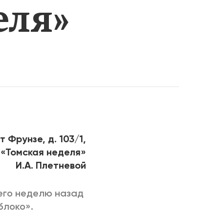
еля»
РИЧИНЫ
т Фрунзе, д. 103/1,
 «Томская неделя»
И.А. Плетневой
его неделю назад
блоко».