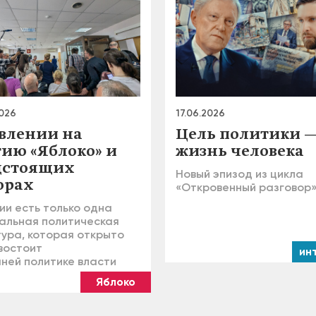
2026
17.06.2026
авлении на
Цель политики 
тию «Яблоко» и
жизнь человека
дстоящих
Новый эпизод из цикла
орах
«Откровенный разговор
ии есть только одна
альная политическая
тура, которая открыто
востоит
ин
ней политике власти
Яблоко