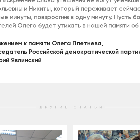
 искренние слова утешения не могут уменьши
льевны и Никиты, который переживает сейчас
ые минуты, повзрослев в одну минуту. Пусть бо
елей Олега будет утихать в нашей памяти об
жением к памяти Олега Плетнева,
едатель Российской демократической партии
рий Явлинский
ДРУГИЕ СТАТЬИ