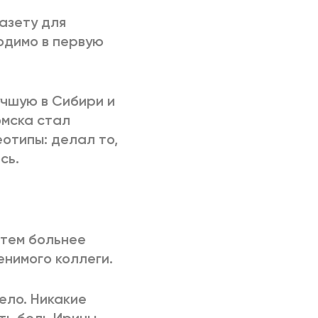
азету для
ходимо в первую
учшую в Сибири и
омска стал
отипы: делал то,
сь.
 тем больнее
нимого коллеги.
ело. Никакие