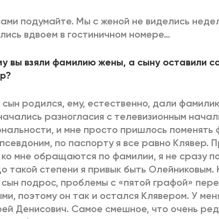
сами подумайте. Мы с женой не виделись неде
лись вдвоем в гостиничном номере…
у вы взяли фамилию жены, а сыну оставили с
ер?
 сын родился, ему, естественно, дали фамилию
начались разногласия с телевизионным начал
нальности, и мне просто пришлось поменять 
 псевдоним, по паспорту я все равно Клявер. 
 ко мне обращаются по фамилии, я не сразу по
До такой степени я привык быть Олейниковым. 
 сын подрос, проблемы с «пятой графой» пер
ми, поэтому он так и остался Клявером. У меня
ей Денисович. Самое смешное, что очень ре