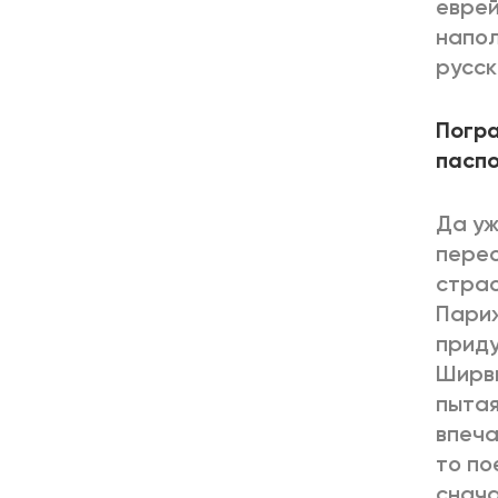
еврей
напол
русск
Погра
паспо
Да уж
перес
страс
Париж
приду
Ширви
пытая
впеча
то по
снача