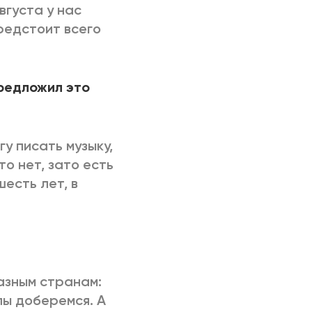
вгуста у нас
предстоит всего
предложил это
гу писать музыку,
то нет, зато есть
есть лет, в
азным странам:
опы доберемся. А