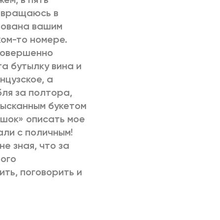
озвращаюсь в
арована вашим
ком-то номере.
 совершенно
а бутылку вина и
нцузское, а
ля за полтора,
изысканным букетом
 «шок» описать мое
али с поличным!
не зная, что за
того
ть, поговорить и