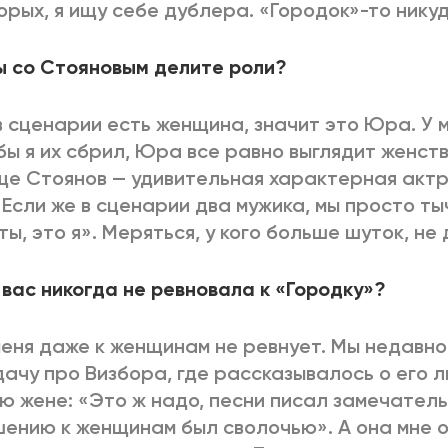
орых, я ищу себе дублера. «Городок»-то никуд
ы со Стояновым делите роли?
в сценарии есть женщина, значит это Юра. У м
бы я их сбрил, Юра все равно выглядит женств
е Стоянов — удивительная характерная актр
 Если же в сценарии два мужика, мы просто ты
ты, это я». Меряться, у кого больше шуток, не 
вас никогда не ревновала к «Городку»?
еня даже к женщинам не ревнует. Мы недавн
ачу про Визбора, где рассказывалось о его л
ю жене: «Это ж надо, песни писал замечатель
ению к женщинам был сволочью». А она мне 