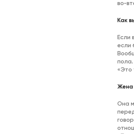
во-вт
Как в
Если 
если 
Вообщ
пола.
«Это 
Жена 
Она м
перед
говор
отнош