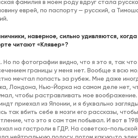
ская фамилия в моем роду вдруг стала русско
овину еврей, по паспорту — русский, а Тимоша
ий.
ничники, наверное, сильно удивляются, когда 
рте читают «Клявер»?
. Но по фотографии видно, что я это я, так чт
ечением границы у меня нет. Вообще я всю м
тно мечтал попасть за рубеж. Мне даже иногд
а, Лондона, Нью-Йорка на самом деле нет, чт
мал, чтобы растравливать мое воображение. 
ндт приехал из Японии, и я буквально загляды
сь так вбить себе в мозги его рассказы, чтоб
тление, что это я сам там побывал. И вот в 19
ехал на гастроли в ГДР. На советско-польско
ла нейтральную полосу, потом какую-то элек