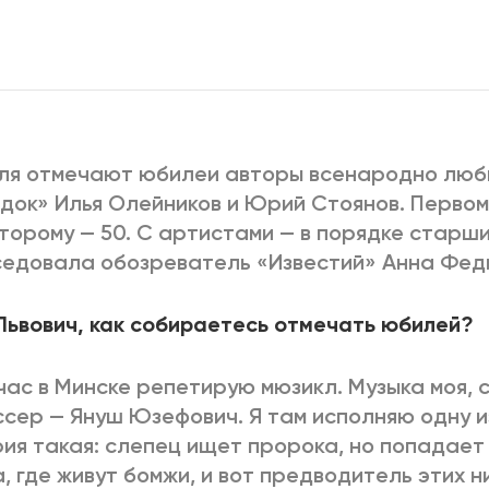
2025
2022
ЕННЫЙ ВЫХОД
РОССИЯ-2022: П
ВСЕ КНИГИ
ля отмечают юбилеи авторы всенародно люб
ПОДРОБНЕЕ
док» Илья Олейников и Юрий Стоянов. Первом
второму — 50. С артистами — в порядке старш
едовала обозреватель «Известий» Анна Фед
Львович, как собираетесь отмечать юбилей?
час в Минске репетирую мюзикл. Музыка моя, с
сер — Януш Юзефович. Я там исполняю одну и
ия такая: слепец ищет пророка, но попадает
, где живут бомжи, и вот предводитель этих ни