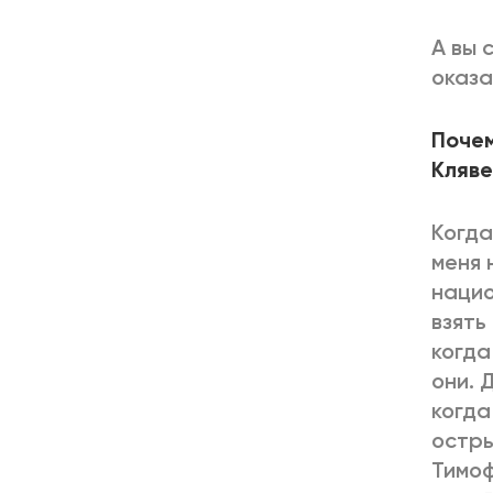
А вы 
оказа
Почем
Кляв
Когда
меня 
нацио
взять
когда
они. 
когда
остры
Тимоф