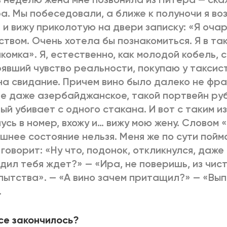
а. Мы побеседовали, а ближе к полуночи я в
 и вижу приколотую на двери записку: «Я оч
ством. Очень хотела бы познакомиться. Я в та
комка». Я, естественно, как молодой кобель,
явший чувство реальности, покупаю у таксист
на свидание. Причем вино было далеко не фра
е даже азербайджанское, такой портвейн руб
ый убивает с одного стакана. И вот с таким 
чусь в номер, вхожу и… вижу мою жену. Словом
шнее состояние нельзя. Меня же по сути пойм
говорит: «Ну что, подонок, откликнулся, даже 
дил тебя ждет?» — «Ира, не поверишь, из чис
ытства». — «А вино зачем притащил?» — «Выпи
.
се закончилось?