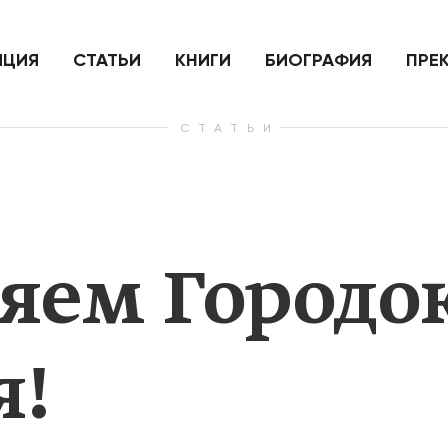
ить
Для России война с Украиной
Экономи
и на
как ядерный удар,
развити
е
нанесенный по самим себе
ИЦИЯ
СТАТЬИ
КНИГИ
БИОГРАФИЯ
ПРЕ
СТАТЬИ
— Узнать больше
— Узнать 
яем Городок
я!