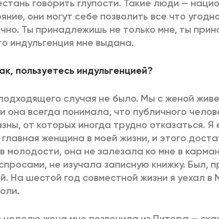
стань говорить глупости. Такие люди — наци
яние, они могут себе позволить все что угодно
чно. Ты принадлежишь не только мне, ты при
то индульгенция мне выдана.
как, пользуетесь индульгенцией?
подходящего случая не было. Мы с женой живе
 и она всегда понимала, что публичного чело
зны, от которых иногда трудно отказаться. Я 
 главная женщина в моей жизни, и этого доста
в молодости, она не залезала ко мне в карма
спросами, не изучала записную книжку. Был, п
й. На шестой год совместной жизни я уехал в 
оли.
 неделю жена мне позвонила из Питера — скаж