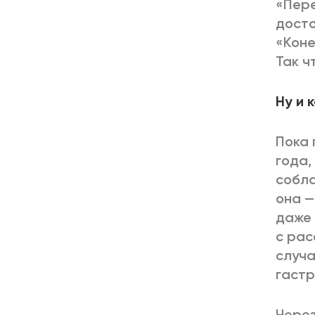
«Пере
досто
«Коне
Так ч
Ну и 
Пока 
года,
собла
она —
даже 
с рас
случа
гастр
Через