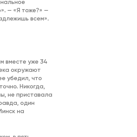
ональное
». — «Я тоже?» —
надлежишь всем».
м вместе уже 34
века окружают
ее убедил, что
точно. Никогда,
ны, не приставала
равда, один
Минск на
ем, в пять