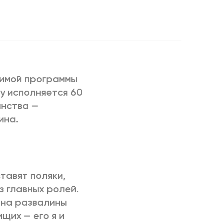
РИЧИНЫ
имой программы
у исполняется 60
инства —
ина.
тавят поляки,
з главных ролей.
 на развалины
щих — его я и