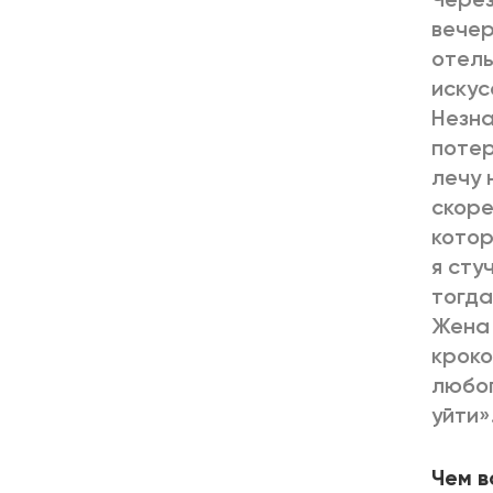
вечер
отель
искус
Незна
потер
лечу 
скоре
котор
я сту
тогда
Жена 
кроко
любоп
уйти»
Чем в