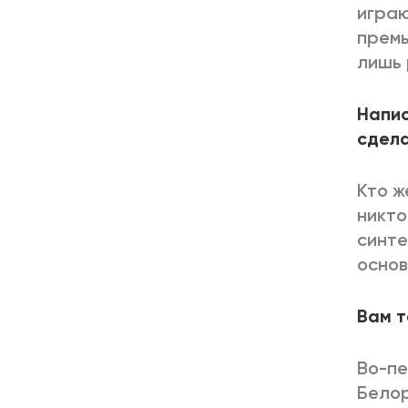
играю
премь
лишь 
Напис
сдел
Кто ж
никто
синте
основ
Вам т
Во-пе
Белор