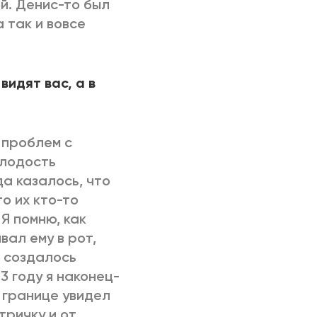
й. Денис-то был
 так и вовсе
видят вас, а в
о проблем с
олодость
а казалось, что
о их кто-то
Я помню, как
вал ему в рот,
ы создалось
83 году я наконец-
й границе увидел
тричку и от