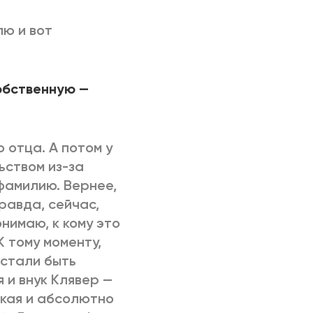
лю и вот
обственную —
 отца. А потом у
ьством из-за
фамилию. Вернее,
Правда, сейчас,
нимаю, к кому это
К тому моменту,
естали быть
 и внук Клявер —
дкая и абсолютно