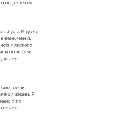
а не денется.
еня усы. И даже
еннее, чем я.
иса мужского
чем пальцем:
для нас.
о смотрели
ичной жизни. Я
ные, а по
отвечает: