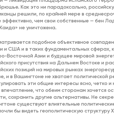
и — ликвидация плацдарма исламского терро
рюшье. Как это ни парадоксально, российск
канцы решили, по крайней мере в среднесро
 эффективно, чем свои собственные — бен Лад
Каида» не уничтожена.
атривается подобное объективное совпаден
и и США и в таких фундаментальных сферах, 
о-Восточной Азии и будущее мировой энерге
йского присутствия на Дальнем Востоке и р
йских позиций на мировых рынках энергоресур
е, и в Вашингтоне не хватает политической 
улировать эти общие интересы ясно, четко и
 впечатление, что обеим сторонам хочется о
ти, сохранить другие альтернативы. Не секрет
гтоне существуют влиятельные политические
очли бы видеть геополитическую структуру XX