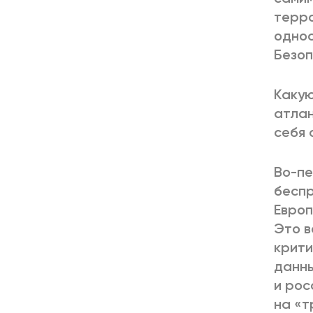
терро
однос
Безо
Какую
атлан
себя 
Во-пе
беспр
Европ
Это в
крити
данны
и рос
на «т