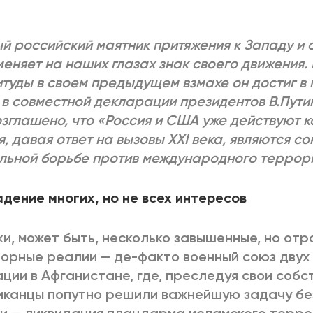
2025
2022
ЕННЫЙ ВЫХОД
РОССИЯ-2022: П
й российский маятник притяжения к Западу и 
меняет на наших глазах знак своего движения
туды в своем предыдущем взмахе он достиг в 
 в совместной декларации президентов В.Пути
ВСЕ КНИГИ
ПОДРОБНЕЕ
зглашено, что «Россия и США уже действуют к
я, давая ответ на вызовы XXI века, являются с
льной борьбе против международного террор
дение многих, но не всех интересов
и, может быть, несколько завышенные, но от
орные реалии — де-факто военный союз двух
ции в Афганистане, где, преследуя свои собс
канцы попутно решили важнейшую задачу бе