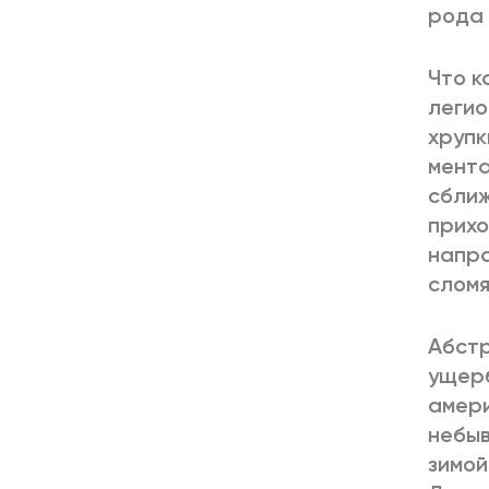
рода 
Что к
легио
хрупк
мента
сближ
прихо
напра
сломя
Абстр
ущерб
амери
небыв
зимой