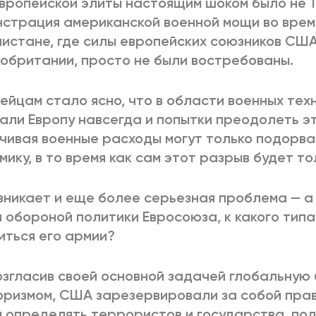
вропейской элиты настоящим шоком было не 11
страция американской военной мощи во врем
истане, где силы европейских союзников США
обритании, просто не были востребованы.
ейцам стало ясно, что в области военных те
али Европу навсегда и попытки преодолеть э
чивая военные расходы могут только подорв
мику, в то время как сам этот разрыв будет то
зникает и еще более серьезная проблема — а
 обороной политики Евросоюза, к какого тип
иться его армии?
згласив своей основной задачей глобальную 
ризмом, США зарезервировали за собой прав
 определять террористов и государства, п