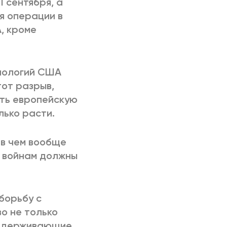
 сентября, а
я операции в
, кроме
хнологий США
тот разрыв,
ать европейскую
лько расти.
 в чем вообще
а войнам должны
борьбу с
о не только
оддерживающие