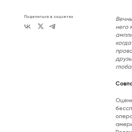
ЕДИНСТВ
Поделиться в соцсетях
Вечны
него 
ампли
когда
прово
друзь
глоба
Совпа
Оценк
бессп
опера
амери