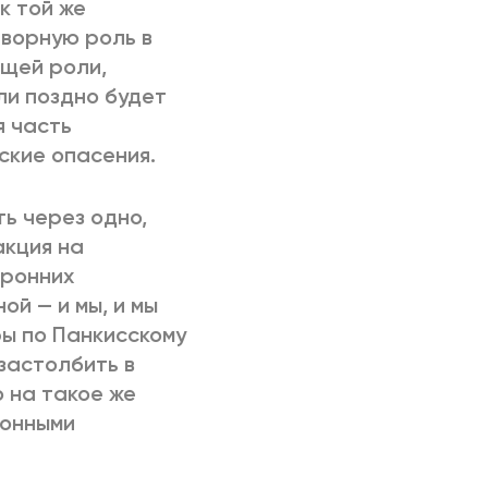
к той же
творную роль в
ющей роли,
ли поздно будет
я часть
ские опасения.
ь через одно,
акция на
оронних
й — и мы, и мы
ры по Панкисскому
застолбить в
 на такое же
ионными