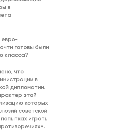
ры в
вета
 евро-
очти готовы были
го класса?
ено, что
инистрации в
кой дипломатии.
арактер этой
ализацию которых
ллюзий советской
 попытках играть
противоречиях».