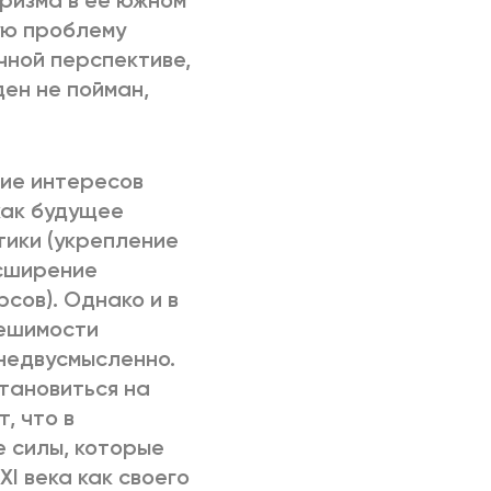
ризма в ее южном
ую проблему
чной перспективе,
ен не пойман,
ие интересов
как будущее
тики (укрепление
асширение
сов). Однако и в
решимости
 недвусмысленно.
становиться на
, что в
 силы, которые
I века как своего