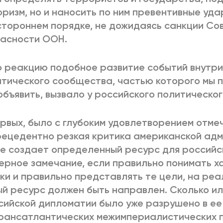
ризм, но и наносить по ним превентивные уда
тороннем порядке, не дожидаясь санкции Со
пасности ООН.
 реакцию подобное развитие событий внутри
тического сообщества, частью которого мы п
объявить, вызвало у российского политическо
рвых, было с глубоким удовлетворением отмеч
ецедентно резкая критика американской адм
е создает определенный ресурс для российс
ерное замечание, если правильно понимать х
ки и правильно представлять те цели, на ре
й ресурс должен быть направлен. Сколько и
сийской дипломатии было уже разрушено в ее
рансатлантических межимпериалистических 