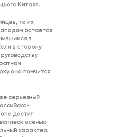
ьшого Китая».
йцев, то их —
Западом остается
нившимся в
сли в сторону
 руководству
братном
рху она помчится
уже серьезный
оссийско-
ропе достиг
 всплеск осенью-
льный характер.