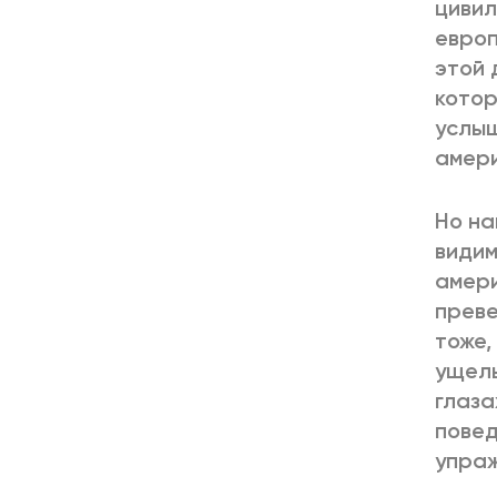
цивил
европ
этой 
котор
услыш
амери
Но на
видим
амер
преве
тоже,
ущель
глаза
повед
упра