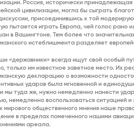
изации. Россия, исторически принадлежащая 
ейской цивилизации, могла бы сыграть благо
дискуссии, присоединившись к той модериру
ую пытается играть Европа, чей голос рано и
ан в Вашингтоне. Тем более что значительна
канского истеблишмента разделяет европей
ши «державники» всегда ищут свой особый пут
о, только им известное заветное место. Их ре
иканскую декларацию о возможности одност
нтивных ударов была мгновенной и единодушно
 и мы туда же, нужно немедленно нанести уда
ю, немедленно воспользоваться ситуацией и 
х мирового общественного мнения наше право
ение в пределах помеченного нашими авиац
жнениями ареала.