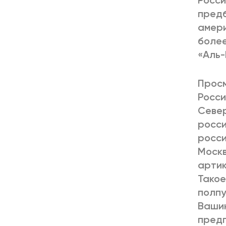
Росси
предб
амери
более
«Аль-
Просм
Росси
Север
росси
росси
Москв
артик
Такое
полпу
Вашин
предп