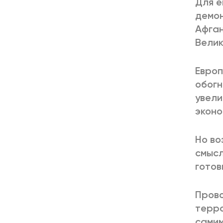
Для е
демон
Афган
Велик
Европ
обогн
увели
эконо
Но во
смысл
готов
Прово
терро
самим