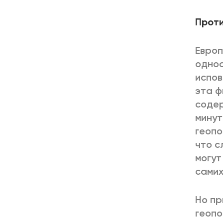
Прот
Европ
однос
испов
эта ф
содер
минут
геопо
что с
могут
сами
Но пр
геопо