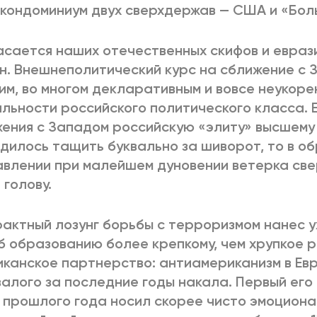
кондоминиум двух сверхдержав — США и «Бол
асается наших отечественных скифов и еврази
н. Внешнеполитический курс на сближение с 
им, во многом декларативным и вовсе неукоре
льности российского политического класса. Е
ения с Западом российскую «элиту» высшему
дилось тащить буквально за шиворот, то в о
влении при малейшем дуновении ветерка све
 голову.
актный лозунг борьбы с терроризмом нанес 
 образованию более крепкому, чем хрупкое р
канское партнерство: антиамериканизм в Ев
алого за последние годы накала. Первый его
 прошлого года носил скорее чисто эмоциона