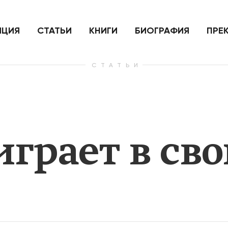
ить
Для России война с Украиной
Экономи
и на
как ядерный удар,
развити
е
нанесенный по самим себе
ИЦИЯ
СТАТЬИ
КНИГИ
БИОГРАФИЯ
ПРЕ
СТАТЬИ
— Узнать больше
— Узнать 
грает в св