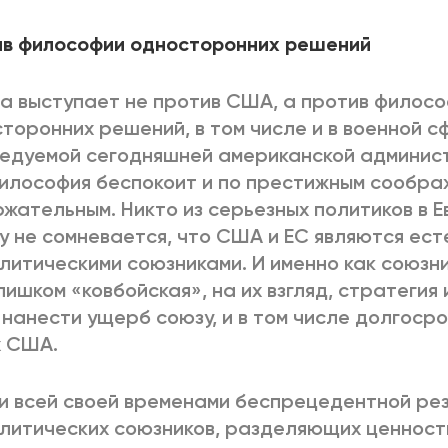
ив философии односторонних решений
а выступает не против США, а против филос
торонних решений, в том числе и в военной с
едуемой сегодняшней американской админист
илософия беспокоит и по престижным соображ
жательным. Никто из серьезных политиков в Е
у не сомневается, что США и ЕС являются ес
литическими союзниками. И именно как союзни
лишком «ковбойская», на их взгляд, стратегия
 нанести ущерб союзу, и в том числе долгос
х США.
и всей своей временами беспрецедентной рез
литических союзников, разделяющих ценност