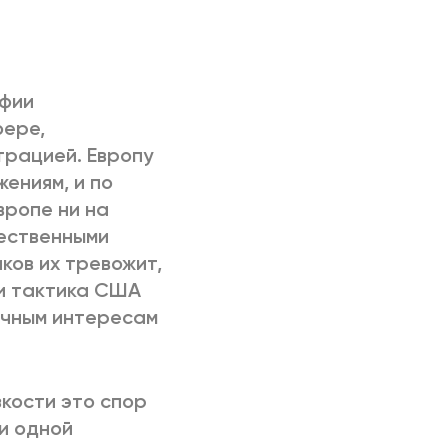
офии
фере,
рацией. Европу
ениям, и по
вропе ни на
тественными
ков их тревожит,
 и тактика США
рочным интересам
кости это спор
и одной