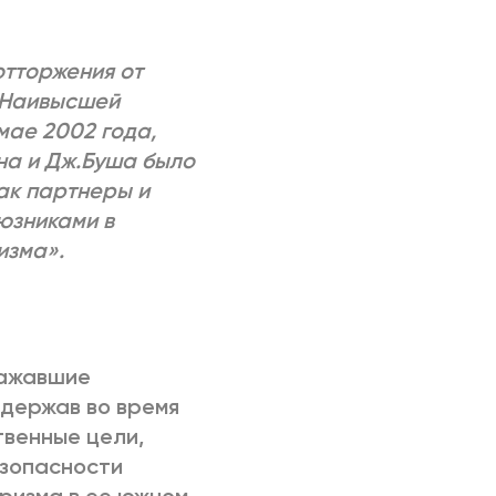
РИЧИНЫ
отторжения от
. Наивысшей
мае 2002 года,
на и Дж.Буша было
ак партнеры и
оюзниками в
изма».
ражавшие
 держав во время
твенные цели,
зопасности