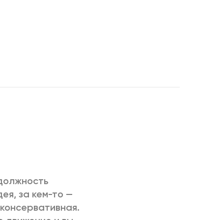
РИЧИНЫ
 должность
я, за кем-то —
-консервативная.