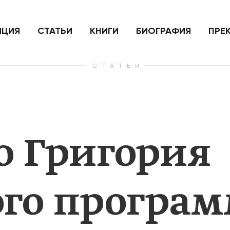
ить
Для России война с Украиной
Экономи
и на
как ядерный удар,
развити
е
нанесенный по самим себе
ИЦИЯ
СТАТЬИ
КНИГИ
БИОГРАФИЯ
ПРЕ
СТАТЬИ
— Узнать больше
— Узнать 
 Григория
го програм