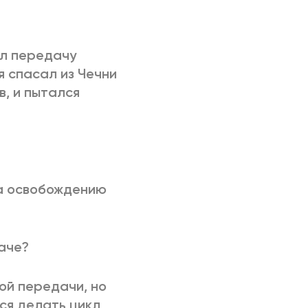
ал передачу
я спасал из Чечни
в, и пытался
на освобождению
даче?
той передачи, но
ся делать цикл