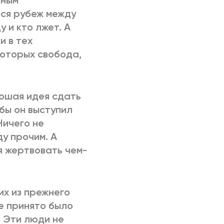
вным
ся рубеж между
у и кто лжет. А
и в тех
которых свобода,
рошая идея сдать
бы он выступил
Ничего не
ду прочим. А
я жертвовать чем-
их из прежнего
не принято было
. Эти люди не