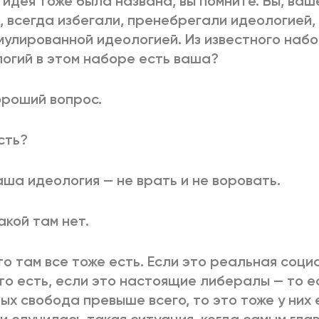
 идея тоже была названа, вы помните. Вы, ваш
, всегда избегали, пренебрегали идеологией,
улированной идеологией. Из известного набо
огий в этом наборе есть ваша?
Хороший вопрос.
Есть?
Наша идеология — не врать и не воровать.
Такой там нет.
Это там все тоже есть. Если это реальная соц
то есть, если это настоящие либералы — то е
ых свобода превыше всего, то это тоже у них 