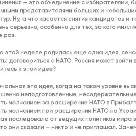
инения — это объединение с избирателями, б
чными представителями больших и небольши
тур. Ну, а что касается снятия кандидатов и 
ень серьезно, особенно для тех, за кого милл
е раз.
На этой неделе родилась еще одна идея, сен
ть: договориться с НАТО. Россия может войти в
итесь к этой идее?
Печальная это идея, когда на таком уровне вы
шенно неподготовленные, несодержательные
ть молчанием за расширение НАТО в Прибалт
ть молчанием при расширении НАТО на Украин
ая последовала от ведущих политиков мира 
что они сказали — никто и не приглашал. Зач