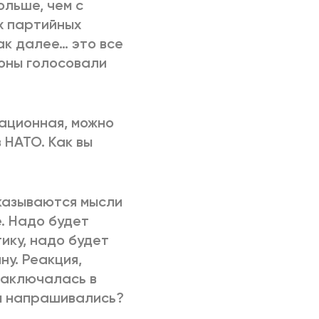
ольше, чем с
х партийных
так далее… это все
ионы голосовали
сационная, можно
 НАТО. Как вы
сказываются мысли
. Надо будет
ику, надо будет
у. Реакция,
заключалась в
ем напрашивались?