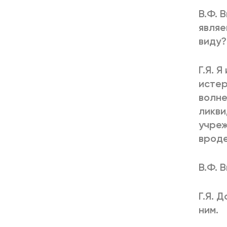
В.Ф. 
являе
виду?
Г.Я. 
истер
волне
ликви
учреж
вроде
В.Ф. 
Г.Я. 
ним.