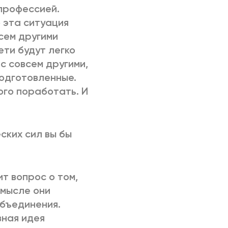
 профессией.
 эта ситуация
всем другими
ети будут легко
с совсем другими,
подготовленные.
ого поработать. И
ских сил вы бы
ит вопрос о том,
смысле они
объединения.
вная идея