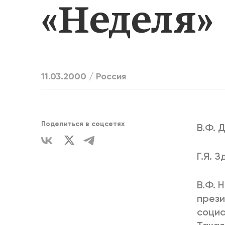
«Неделя»
ЕДИНСТВ
11.03.2000 /
Россия
Поделиться в соцсетях
В.Ф. 
Г.Я. 
В.Ф. 
прези
социа