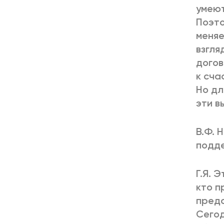
умеют
Поэто
меняе
взгля
догов
к сча
Но дл
эти в
В.Ф. 
подде
Г.Я. 
кто п
предс
Сегод