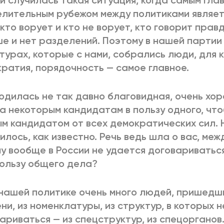
и случилась такая ситуация, когда самым гла
лительным рубежом между политиками являет
 кто ворует и кто не ворует, кто говорит правд
е и нет разделений. Поэтому в нашей партии 
турах, которые с нами, собрались люди, для 
ратия, порядочность — самое главное.
Родилась не так давно благовидная, очень хо
а некоторым кандидатам в пользу одного, что
м кандидатом от всех демократических сил. 
илось, как известно. Речь ведь шла о вас, меж
у вообще в России не удается договариватьс
пользу общего дела?
В нашей политике очень много людей, пришедш
ни, из номенклатуры, из структур, в которых 
ариваться — из спецструктур, из спецорганов