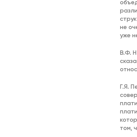
объед
разли
струк
не оч
уже н
В.Ф. 
сказа
относ
Г.Я. 
совер
плати
плати
котор
том, 