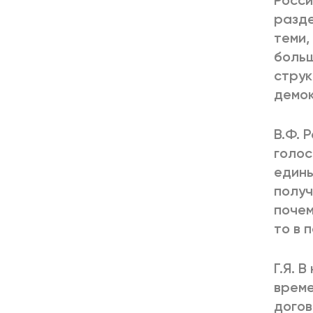
Росси
разде
теми,
больш
струк
демок
В.Ф. 
голос
едины
получ
почем
то в 
Г.Я. 
време
догов