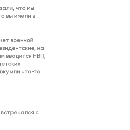
зали, что мы
о вы имели в
счет военной
езидентские, на
им вводится НВП,
детских
ку или что-то
о встречался с