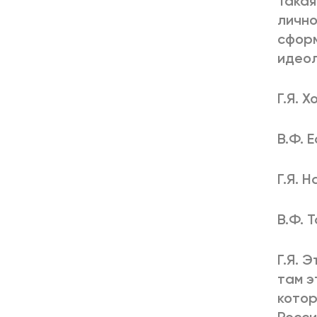
Такая
лично
сформ
идеол
Г.Я. 
В.Ф. 
Г.Я. 
В.Ф. 
Г.Я. 
там э
котор