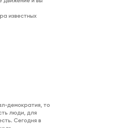
е движение и вы
ра известных
иал-демократия, то
сть люди, для
есть. Сегодня в