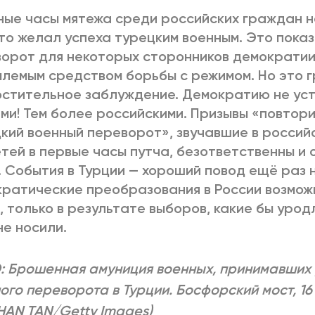
ные часы мятежа среди российских граждан 
кто желал успеха турецким военным. Это пока
орот для некоторых сторонников демократии
лемым средством борьбы с режимом. Но это г
стительное заблуждение. Демократию не ус
ми! Тем более российскими. Призывы «повтори
кий военный переворот», звучавшие в россий
тей в первые часы путча, безответственны и 
. События в Турции — хороший повод ещё раз 
ратические преобразования в России возмож
, только в результате выборов, какие бы уро
не носили.
 Брошенная амуниция военных, принимавших 
ого переворота в Турции. Босфорский мост, 16 
AN TAN/Getty Images)