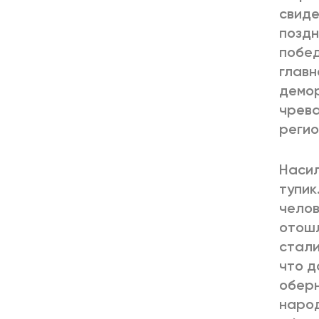
свиде
поздн
побед
главн
демор
чрева
регио
Насил
тупик
челов
отошл
стали
что д
оберн
народ