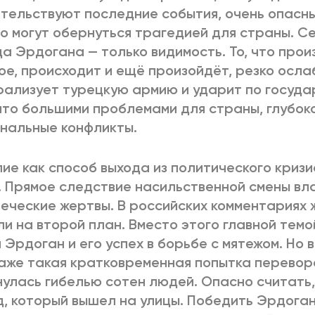
тельствуют последние события, очень опасны
о могут обернуться трагедией для страны. С
а Эрдогана — только видимость. То, что прои
ое, происходит и ещё произойдёт, резко осла
ализует турецкую армию и ударит по государ
то большими проблемами для страны, глубоко
нальные конфликты.
ие как способ выхода из политического кризи
. Прямое следствие насильственной смены вл
еческие жертвы. В российских комментариях 
и на второй план. Вместо этого главной тем
 Эрдоган и его успех в борьбе с мятежом. Но 
аже такая кратковременная попытка переворот
улась гибелью сотен людей. Опасно считать,
, который вышел на улицы. Победить Эрдоган