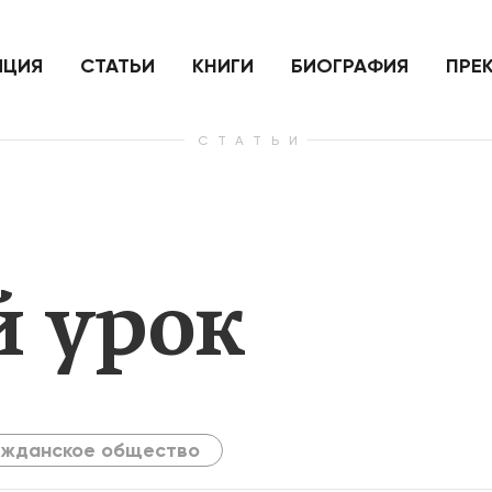
ить
Для России война с Украиной
Экономи
и на
как ядерный удар,
развити
е
нанесенный по самим себе
ИЦИЯ
СТАТЬИ
КНИГИ
БИОГРАФИЯ
ПРЕ
СТАТЬИ
— Узнать больше
— Узнать 
 урок
ажданское общество