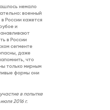
нашлось немало
зательно: военный
 в России кажется
рубое и
танавливают
ть в России
ском сегменте
опасны, даже
напомнить, что
ны только мирным
дливые формы они
участие в попытке
июля 2016 г.