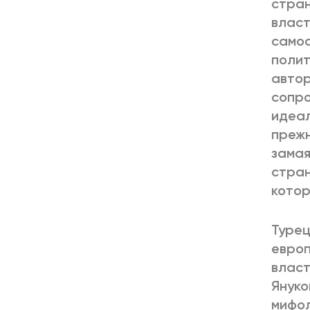
стран
власт
самос
полит
автор
сопро
идеал
прежн
замая
стран
котор
Турец
европ
власт
Януко
мифол