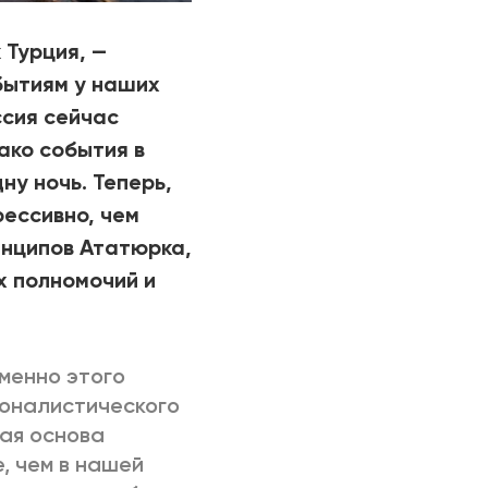
 Турция, —
бытиям у наших
ссия сейчас
ако события в
ну ночь. Теперь,
ессивно, чем
инципов Ататюрка,
х полномочий и
менно этого
ионалистического
ная основа
, чем в нашей