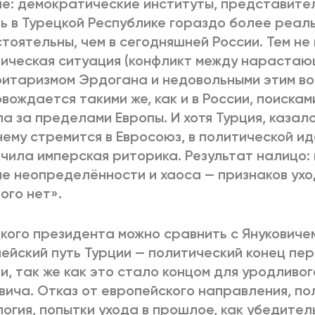
е: демократические институты, представите
ь в Турецкой Республике гораздо более реал
тоятельны, чем в сегодняшней России. Тем не
ическая ситуация (конфликт между нарастаю
итаризмом Эрдогана и недовольными этим во
вождается такими же, как и в России, поиска
а за пределами Европы. И хотя Турция, казало
ему стремится в Евросоюз, в политической ид
чила имперская риторика. Результат налицо:
е неопределённости и хаоса — признаков уход
ого нет».
кого президента можно сравнить с Януковиче
ейский путь Турции — политический конец пе
и, так же как это стало концом для уродливо
вича. Отказ от европейского направления, по
огия, попытки ухода в прошлое, как убедител