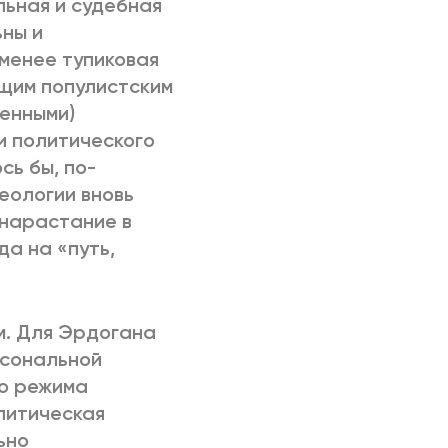
льная и судебная
ьны и
 менее тупиковая
щим популистским
енными)
ми политического
сь бы, по-
еологии вновь
 нарастание в
а на «путь,
м. Для Эрдогана
рсональной
го режима
литическая
ьно