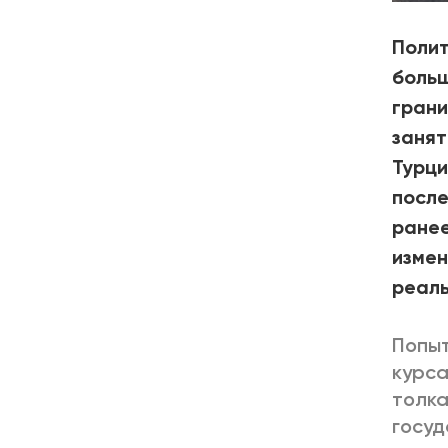
Полит
больш
грани
занят
Турци
после
ранее
измен
реаль
Попыт
курса
толка
госуд