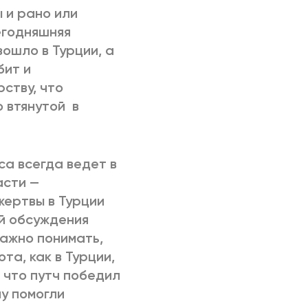
 и рано или
егодняшняя
зошло в Турции, а
бит и
ству, что
 втянутой в
са всегда ведет в
асти —
жертвы в Турции
ой обсуждения
важно понимать,
а, как в Турции,
 что путч победил
у помогли