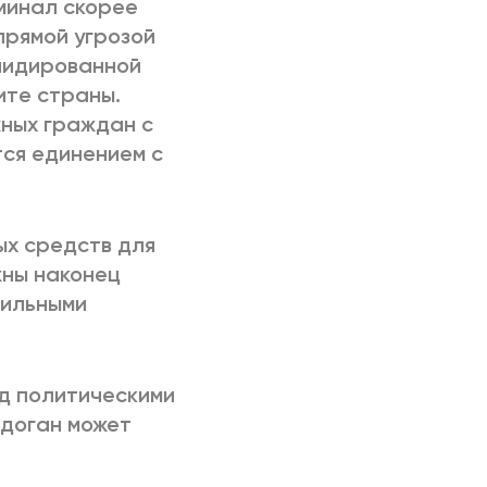
минал скорее
прямой угрозой
олидированной
ите страны.
жных граждан с
ся единением с
ых средств для
жны наконец
сильными
ад политическими
рдоган может