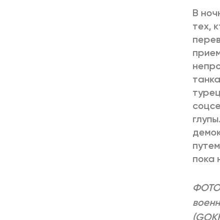
В ноч
тех, 
перев
прием
непро
танка
турец
соцсе
глупы
демок
путем
пока 
ФОТО:
военн
(GOKH