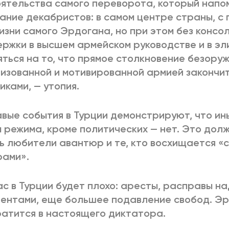
ятельства самого переворота, который напо
ание декабристов: в самом центре страны, с 
изни самого Эрдогана, но при этом без конс
ржки в высшем армейском руководстве и в эл
ться на то, что прямое столкновение безору
изованной и мотивированной армией закончит
иками, — утопия.
вые события в Турции демонстрируют, что ин
 режима, кроме политических — нет. Это дол
ь любители авантюр и те, кто восхищается «
рами».
с в Турции будет плохо: аресты, расправы н
ентами, еще большее подавление свобод. Э
атится в настоящего диктатора.