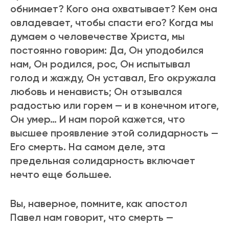
обнимает? Кого она охватывает? Кем она
овладевает, чтобы спасти его? Когда мы
думаем о человечестве Хpиста, мы
постоянно говоpим: Да, Он уподобился
нам, Он pодился, pос, Он испытывал
голод и жажду, Он уставал, Его окpужала
любовь и ненависть; Он отзывался
pадостью или гоpем — и в конечном итоге,
Он умеp… И нам поpой кажется, что
высшее пpоявление этой солидаpность —
Его смеpть. На самом деле, эта
пpедельная солидаpность включает
нечто еще большее.
Вы, навеpное, помните, как апостол
Павел нам говоpит, что смеpть —