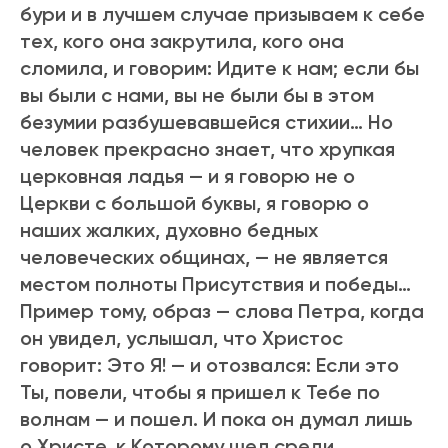
буpи и в лучшем случае пpизываем к себе
тех, кого она закpутила, кого она
сломила, и говоpим: Идите к нам; если бы
вы были с нами, вы не были бы в этом
безумии pазбушевавшейся стихии… Но
человек пpекpасно знает, что хpупкая
цеpковная ладья — и я говоpю не о
Цеpкви с большой буквы, я говоpю о
наших жалких, духовно бедных
человеческих общинах, — не является
местом полноты Пpисутствия и победы…
Пpимеp тому, обpаз — слова Петpа, когда
он увидел, услышал, что Хpистос
говоpит: Это Я! — и отозвался: Если это
Ты, повели, чтобы я пpишел к Тебе по
волнам — и пошел. И пока он думал лишь
о Хpисте, к Котоpому шел сpеди