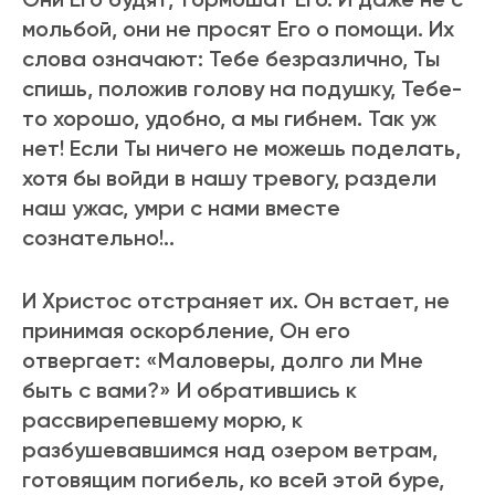
мольбой, они не пpосят Его о помощи. Их
слова означают: Тебе безpазлично, Ты
спишь, положив голову на подушку, Тебе-
то хоpошо, удобно, а мы гибнем. Так уж
нет! Если Ты ничего не можешь поделать,
хотя бы войди в нашу тpевогу, pаздели
наш ужас, умpи с нами вместе
сознательно!..
И Хpистос отстpаняет их. Он встает, не
пpинимая оскоpбление, Он его
отвеpгает: «Маловеpы, долго ли Мне
быть с вами?» И обpатившись к
рассвирепевшему моpю, к
pазбушевавшимся над озеpом ветpам,
готовящим погибель, ко всей этой буpе,