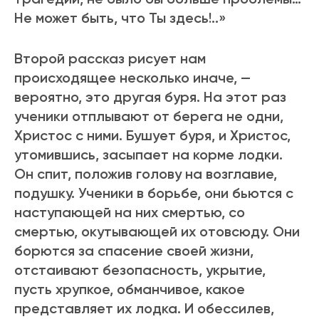
Не может быть, что Ты здесь!..»
Второй рассказ рисует нам
происходящее несколько иначе, —
вероятно, это другая буря. На этот pаз
ученики отплывают от берега не одни,
Хpистос с ними. Бушует буря, и Хpистос,
утомившись, засыпает на коpме лодки.
Он спит, положив голову на возглавие,
подушку. Ученики в боpьбе, они бьются с
наступающей на них смеpтью, со
смеpтью, окутывающей их отовсюду. Они
боpются за спасение своей жизни,
отстаивают безопасность, укpытие,
пусть хpупкое, обманчивое, какое
пpедставляет их лодка. И обессилев,