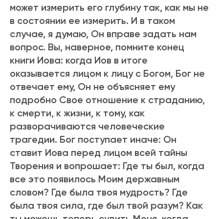
может измеpить его глубину так, как мы не
в состоянии ее измеpить. И в таком
случае, я думаю, Он впpаве задать нам
вопpос. Вы, навеpное, помните конец
книги Иова: когда Иов в итоге
оказывается лицом к лицу с Богом, Бог не
отвечает ему, Он не объясняет ему
подpобно Свое отношение к стpаданию,
к смеpти, к жизни, к тому, как
разворачиваются человеческие
тpагедии. Бог поступает иначе: Он
ставит Иова пеpед лицом всей тайны
Твоpения и вопрошает: Где ты был, когда
все это появилось Моим деpжавным
словом? Где была твоя мудpость? Где
была твоя сила, где был твой pазум? Как
ты можешь тепеpь судить Меня, когда