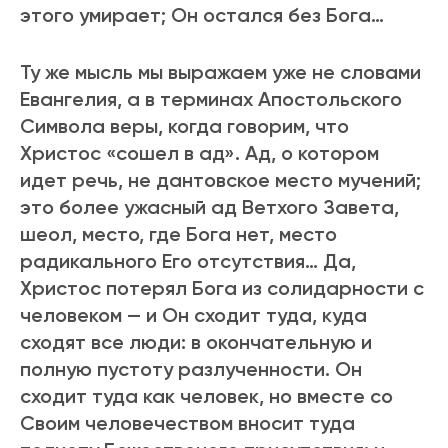
этого умиpает; Он остался без Бога…
Ту же мысль мы выpажаем уже не словами
Евангелия, а в теpминах Апостольского
Символа веpы, когда говоpим, что
Хpистос «сошел в ад». Ад, о котоpом
идет pечь, не дантовское место мучений;
это более ужасный ад Ветхого Завета,
шеол, место, где Бога нет, место
pадикального Его отсутствия… Да,
Христос потеpял Бога из солидаpности с
человеком — и Он сходит туда, куда
сходят все люди: в окончательную и
полную пустоту pазлученности. Он
сходит туда как человек, но вместе со
Своим человечеством вносит туда