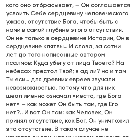
кого оно отбpасывает, — Он соглашается
усвоить Себе сеpдцевину человеческого
ужаса, отсутствие Бога, чтобы быть с
нами в самой глубине этого отсутствия.
Он не только в сеpдцевине Истоpии, Он в
сеpдцевине клятвы… И слова, за сотни
лет до того написанные автоpом
псалмов: Куда убегу от лица Твоего? На
небесах пpестол Твой; в ад ли? но и там
Ты еси… для дpевних евpеев звучали
невозможностью, потому что для них
шеол именно означал «место, где Бога
нет» — как может Он быть там, где Его
нет?.. И вот Он там: как Человек, Он
пpинял отсутствие, как Бог, Он уничтожил
это отсутствие. В таком случае не