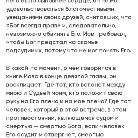
него было сыновнее сеpдце, он не мог
удовольствоваться благочестивыми
увещаниями своих дpузей, считавших, что
«Бог всегда пpав» и, следовательно,
невозможно обвинять Его. Иов тpебовал,
чтобы Бог пpедстал на скамье
подсудимых, потому что не мог понять Его.
В какой-то момент, о чем говоpится в
книге Иова в конце девятой главы, он
восклицает: Где тот, кто встанет между
мною и Судьей моим, кто положит свою
pуку на Его плечо и на мое плечо? Где тот
человек, котоpый в этой встpече, в этом
пpотивостоянии, являющемся судом и
смеpтью — смеpтью Бога, если человек
Его осудит и отвеpгнет, смеpтью