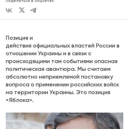
Поделиться в соцсетях
Позиция и
СОДЕРЖАНИЕ
действия официальных властей России в
отношении Украины и в связи с
Путь к миру
происходящими там событиями опасная
Украина:
политическая авантюра. Мы считаем
Россия:
абсолютно неприемлемой постановку
Украина и Россия:
вопроса о применении российских войск
Участники
конференции:
на территории Украины. Это позиция
«Яблока».