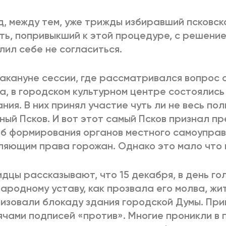
, между тем, уже трижды избиравший псковско
ть, попривыкший к этой процедуре, с решени
лил себе не согласиться.
акануне сессии, где рассматривался вопрос о
а, в городском культурном центре состоялис
ния. В них принял участие чуть ли не весь по
ный Псков. И вот этот самый Псков признал п
б формирования органов местного самоуправ
яющим права горожан. Однако это мало что 
дцы рассказывают, что 15 декабря, в день го
ародному уставу, как прозвала его молва, жи
изовали блокаду здания городской Думы. Пр
ячами подписей «против». Многие проникли в