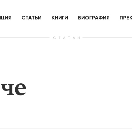
ить
Для России война с Украиной
Экономи
и на
как ядерный удар,
развити
е
нанесенный по самим себе
ИЦИЯ
СТАТЬИ
КНИГИ
БИОГРАФИЯ
ПРЕ
СТАТЬИ
— Узнать больше
— Узнать 
ече