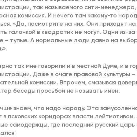
истрации, так называемого сити-менеджера,
рсная комиссия. И нечего там какому-то народ
ься. «Да, посмотрите на них. Они приходят на
ть галочкой в квадратик не могут. Одни из-за 
е – тупые. А нормальные люди давно на выбо
ь».
рно так мне говорили и в местной Думе, и в г
истрации. Даже в очаге правовой культуры 
ательной комиссии. Впрочем, смазывая дове
тер беседы просьбой не называть имен.
чше знаем, что надо народу. Эта замусоленн
т в псковских коридорах власти лейтмотивом.
ые самодержцы, где последний русский царь 
ался!