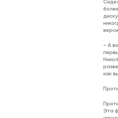
Сидел
более
диску
никог
верси
– А в
первы
Никол
разве
как в
Проти
Проти
Эта ф
юриди