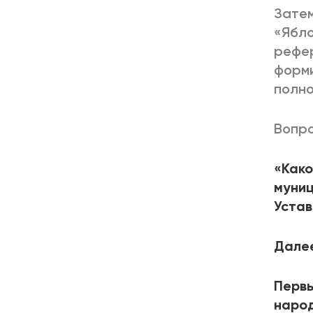
Затем
«Ябло
рефер
форми
полно
Вопро
«Како
муниц
Устав
Далее
Первы
наро