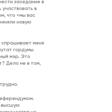
нести заседание в
 участвовать в
м, что «мы вас
риняли новую
– спрашивает меня
путат гордумы
ный мэр. Это
? Дело не в том,
трудно.
референдумом.
т высшую
реимущества не