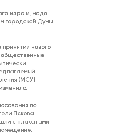
го мэра и, надо
ем городской Думы
 принятии нового
ь общественные
литически
редлагаемый
ления (МСУ)
изменило.
лосования по
тели Пскова
ишли с плакатами
 помещение.