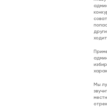
админ
конку
соват
попас
други
ходит
Приме
админ
избир
харак
Мы лу
звучи
местн
отрек