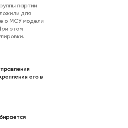
группы партии
дложили для
е о МСУ модели
При этом
лировки.
:
управления
крепления его в
збирается