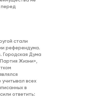
 перед
ругой стали
ии референдума.
. Городская Дума
«Партия Жизни»,
атком
являлся
 учитывал всех
аписанных в
сили ответить: