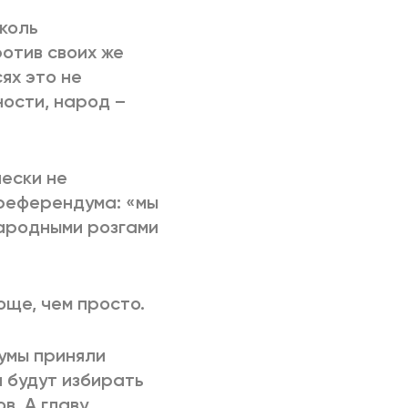
сколь
ротив своих же
сях это не
ости, народ –
чески не
 референдума: «мы
Народными розгами
още, чем просто.
умы приняли
и будут избирать
в. А главу