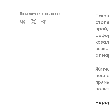
ЕДИНСТВ
Поделиться в соцсетях
Псков
столе
пройд
рефер
казал
возвр
от на
Жител
после
прямы
польз
Наро