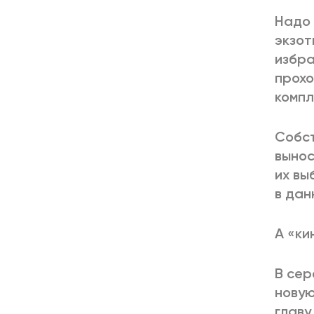
Надо 
экзот
избра
прохо
компл
Собст
вынос
их вы
в дан
А «ки
В сер
новую
главу