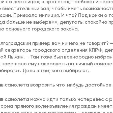
и на лестницах, в пролетах, требовали пере
 вместительный зал, чтобы иметь возможность
ссии. Приехала милиция. И что? Под крики о то
да больше не выберем», депутаты спокойно п
ю основного городского закона.
олгоградский пример вам ничего не говорит? 
й секретарь городского отделения КПРФ, де
ай Лыжин. – Там тоже был всенародно избран
 помешало ему наворовать на личный самолет
ыбирают. Дело в том, кого выбирают.
в самолета возразить что-нибудь достойное 
в самолета можно идти только наперевес с 
орма прямого волеизъявления граждан имее
ческую силу, а его результаты – правовые п