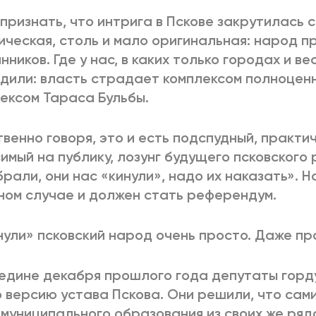
признать, что интрига в Пскове закрутилась 
ическая, столь и мало оригинальная: народ п
нников. Где у нас, в каких только городах и ве
дили: власть страдает комплексом полноценн
ексом Тараса Бульбы.
венно говоря, это и есть подспудный, практи
имый на публику, лозунг будущего псковского
брали, они нас «кинули», надо их наказать». 
ном случае и должен стать референдум.
нули» псковский народ очень просто. Даже пр
едине декабря прошлого года депутаты горд
 версию устава Пскова. Они решили, что сам
 муниципального образования из своих же рядо