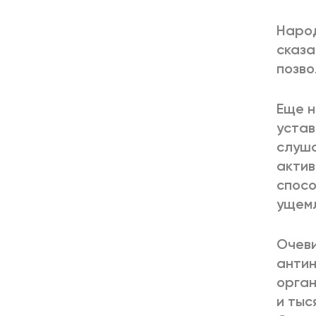
Народ
сказа
позво
Еще н
устав
слуша
актив
спосо
ущемл
Очеви
антин
орган
и тыс