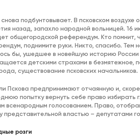
2025
2022
ЕННЫЙ ВЫХОД
РОССИЯ-2022: П
 снова подбунтовывает. В псковском воздухе о
тия назад, запахло народной вольницей. 16 и
ет общегородской референдум. Кто помнит, 
ендум, поднимите руки. Никто, спасибо. Тем н
ВСЕ КНИГИ
ПОДРОБНЕЕ
ось бы, ушедшее в новейшую историю России
ащается детскими страхами в безмятежное, 
рода, существование псковских начальников.
и Пскова предпринимают отчаянную и, скорее
днюю попытку вернуть себе право избирать 
м всенародным голосованием. Право, отобран
у представительной властью – депутатами г
дные розги