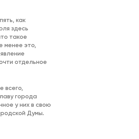
РИЧИНЫ
пять, как
юля здесь
что такое
е менее это,
 явление
почти отдельное
 всего,
главу города
ное у них в свою
ородской Думы.