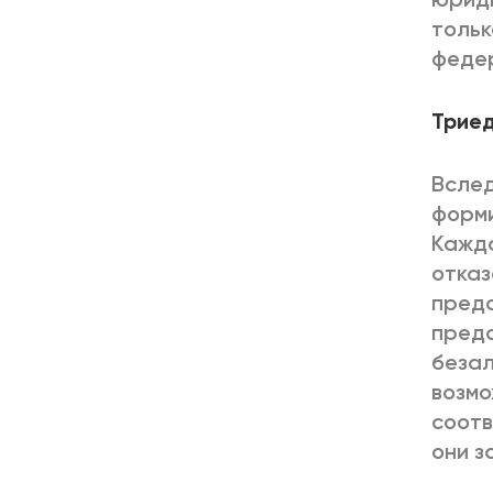
тольк
федер
Триед
Вслед
форми
Кажда
отказ
предс
предс
безал
возмо
соотв
они з