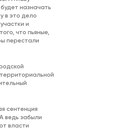
 будет назначать
у в это дело
 участки и
того, что пьяные,
ры перестали
ородской
– территориальной
рительный
ая сентенция
 А ведь забыли
от власти