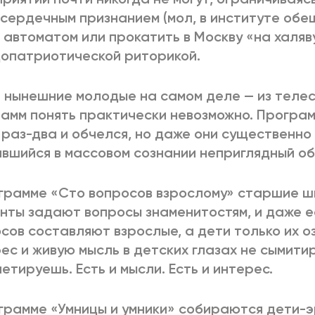
сердечным признанием (мол, в институте обе
 автоматом или прокатить в Москву «на халяву
опатриотической риторикой.
 нынешние молодые на самом деле — из теле
амм понять практически невозможно. Программ
 раз-два и обчелся, но даже они существенн
вшийся в массовом сознании неприглядный об
грамме «Сто вопросов взрослому» старшие ш
нты задают вопросы знаменитостям, и даже е
сов составляют взрослые, а дети только их о
ес и живую мысль в детских глазах не сымити
етируешь. Есть и мысли. Есть и интерес.
грамме «Умницы и умники» собираются дети-э