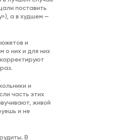
щали поставить
»), а в худшем —
сюжетов и
 о них и для них
о корректируют
раз.
кольники и
сли часть этих
звучивают, живой
руешь и не
рудиты. В