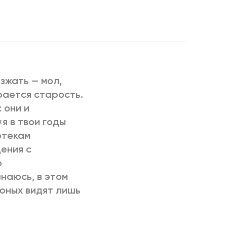
РИЧИНЫ
зжать — мол,
рается старость.
 они и
я в твои годы
отекам
ения с
ю
знаюсь, в этом
 юных видят лишь