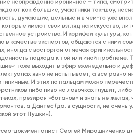
ние неоправданно ироничное — типа, смотрит
ждают как большие, участники ток-шоу, несм
ость, думающие, цельные и в чем-то уже впо
 которые имеют свой взгляд на искусство, лит
твенное устройство. И корифеи культуры, ко
ю в качестве экспертов, общаются с ними со
х, иногда с восторгом отмечая оригинальност
данность подхода к той или иной проблеме. 
шие» тоже выходит в эфир еженедельно и де
лектуалах явно не испытывает, а все равно мн
етипичные. И этих по пальцам можно перечест
ерстников либо пиво на лавочках глушит, либ
теках, презирая «ботанов» и знать не желая,
рмонтов, а Дантес (да, в сущности, не очень 
акой этот Пушкин).
сер-документалист Сергей Мирошниченко дл