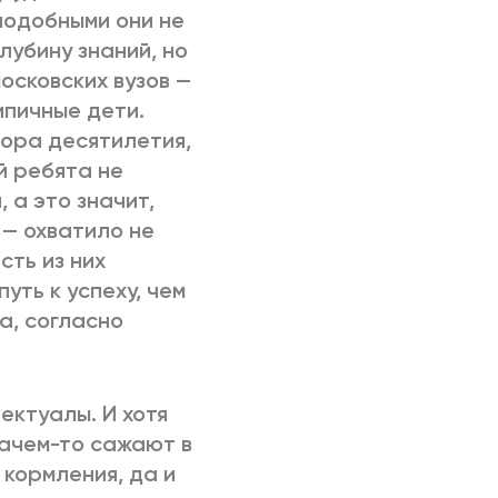
подобными они не
убину знаний, но
осковских вузов —
ипичные дети.
тора десятилетия,
й ребята не
, а это значит,
 — охватило не
сть из них
уть к успеху, чем
а, согласно
ектуалы. И хотя
зачем-то сажают в
 кормления, да и