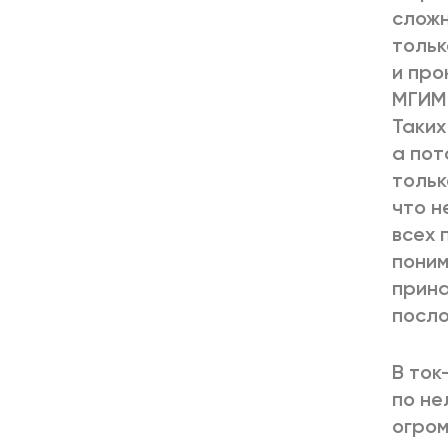
сложн
тольк
и про
МГИМО
Таких
а пот
тольк
что н
всех 
поним
прина
посло
В ток
по не
огром