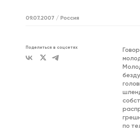
ЕДИНСТВ
09.07.2007 /
Россия
Поделиться в соцсетях
Говор
молод
Молод
безду
голов
шленд
собст
распр
грешн
по те