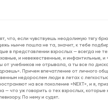
2025
2022
ЕННЫЙ ВЫХОД
РОССИЯ-2022: П
ВСЕ КНИГИ
ят, что, если чувствуешь неодолимую тягу брю
ПОДРОБНЕЕ
ежь нынче пошла не та, значит, к тебе подби
ые в представлении взрослых — всегда не те:
ховные, и невежественные, и инфантильные, и «
ы от учебников не отрывала, а ты все по диск
раешь». Причем впечатление от личного общ
венным недорослем люди в летах с легкость
остраняют на все поколение «NEXT», и я, при
а — что уж говорить о тех взрослых, которые
левизору. По нему и судят.