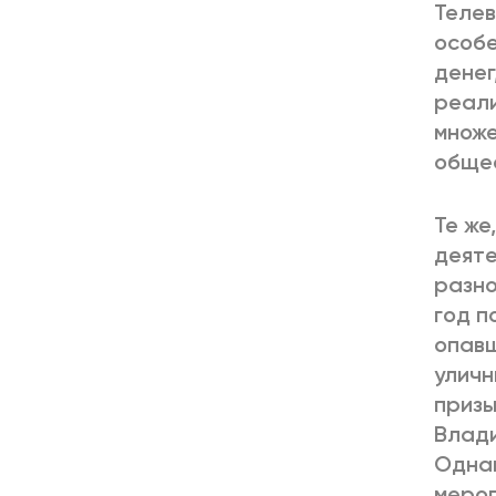
Телев
особе
денег
реали
множе
общес
Те же
деяте
разно
год п
опавш
уличн
призы
Влади
Однак
мероп