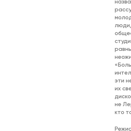
назва
рассу
молод
люди,
общес
студи
равны
неожи
«Боль
интел
эти н
их св
диско
не Ле
кто т
Режис