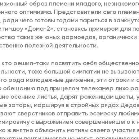
изионный образ племени младого, незнакомог
нного оптимизма. Представители сего племе
, ради чего готовы годами париться в замкну
ти-шоу «Дома-2», становясь примером для 
ства таких же юных дармоедов, органически 
твенно полезной деятельности.
, кто решил-таки посвятить себя общественн
льности, тоже большой симпатии не вызывают
го рода молодежные движения, эти отроки и 
о обещанию под прицелом телекамер лихо ра
ие осенние листья, дарят роженицам цветы,
ые заторы, маршируя в стройных рядах Дедов
вают сверстников отправить эсэмэску любим
мировичу с выражением совершеннейшего к н
о ж внятно объяснить мотивы своего участия 
риятии почти никогда не могут, ограничиваяс