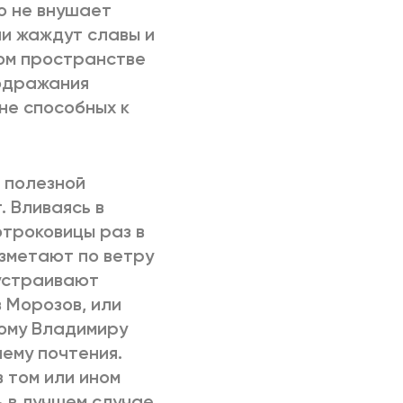
о не внушает
ни жаждут славы и
том пространстве
подражания
не способных к
о полезной
. Вливаясь в
отроковицы раз в
зметают по ветру
 устраивают
 Морозов, или
ому Владимиру
ему почтения.
в том или ином
ь в лучшем случае