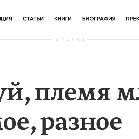
ить
Для России война с Украиной
Экономи
и на
как ядерный удар,
развити
е
нанесенный по самим себе
ИЦИЯ
СТАТЬИ
КНИГИ
БИОГРАФИЯ
ПРЕ
СТАТЬИ
— Узнать больше
— Узнать 
уй, племя м
ое, разное