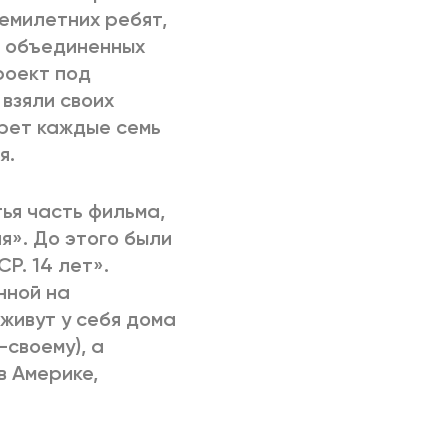
емилетних ребят,
и объединенных
роект под
 взяли своих
трет каждые семь
я.
тья часть фильма,
я». До этого были
Р. 14 лет».
нной на
живут у себя дома
-своему), а
в Америке,