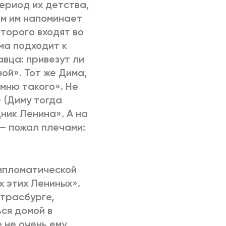
ериод их детства,
ом им напоминает
торого входят во
ма подходит к
вца: привезут ли
ой». Тот же Дима,
мню такого». Не
» (Диму тогда
ник Ленина». А на
— пожал плечами:
дипломатической
х этих Лениных».
Страсбурге,
ься домой в
 не очень ему