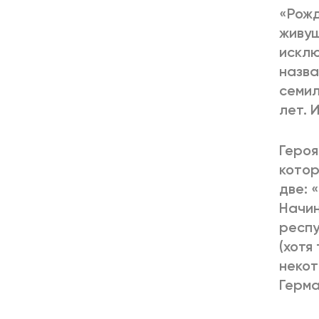
«Рожд
живущ
исклю
назва
семил
лет. 
Героя
котор
две: 
Начин
респу
(хотя
некот
Герма