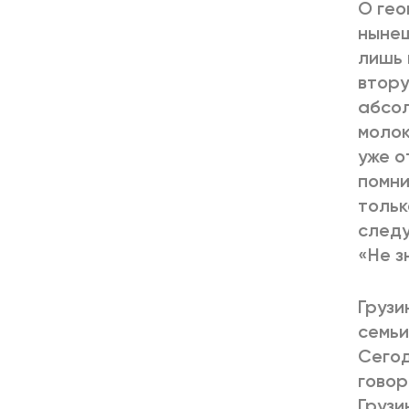
О гео
нынеш
лишь 
втору
абсол
молок
уже о
помни
тольк
следу
«Не з
Грузи
семьи
Сегод
говор
Грузи