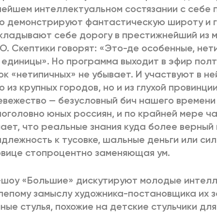
ейшем интеллектуальном состязании с себе 
о демонстрируют фантастическую широту и гл
кладывают себе дорогу в престижнейший из м
. Скептики говорят: «Это-де особенные, нет
 единицы». Но программа выходит в эфир пол
ок «нетипичных» не убывает. И участвуют в не
о из крупных городов, но и из глухой провинции
евежество — безусловный бич нашего времени
поголовно юных россиян, и по крайней мере ча
ает, что реальные знания куда более верный п
длежность к тусовке, шальные деньги или сил
вице стопроцентно заменяющая ум.
-шоу «Большие» дискутируют молодые интелл
лепому замыслу художника-постановщика их 
ные стулья, похожие на детские стульчики для