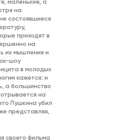
е, маленькие, а
отря на
лне состоявшиеся
ературу,
торые приходят в
вершенно на
ь их мышления и
Ток-шоу
фицита в молодых
огим кажется: и
ь, а большинство
о отрывается на
 что Пушкина убил
уже представляя,
я своего фильма