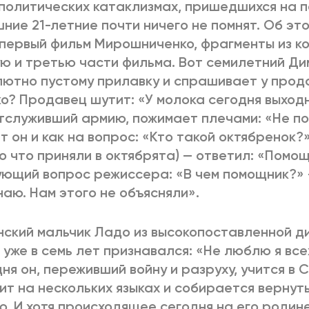
политических катаклизмах, пришедшихся на п
ние 21-летние почти ничего не помнят. Об эт
первый фильм Мирошниченко, фрагменты из ко
ю и третью части фильма. Вот семилетний Ди
ютно пустому прилавку и спрашивает у прода
о? Продавец шутит: «У молока сегодня выходн
тслуживший армию, пожимает плечами: «Не по
т он и как на вопрос: «Кто такой октябренок?
о что приняли в октябрята) — ответил: «Помощ
ющий вопрос режиссера: «В чем помощник?» 
наю. Нам этого не объясняли».
нский мальчик Ладо из высокопоставленной 
 уже в семь лет признавался: «Не люблю я все
ня он, переживший войну и разруху, учится в 
ит на нескольких языках и собирается вернут
ю. И хотя происходящее сегодня на его родине