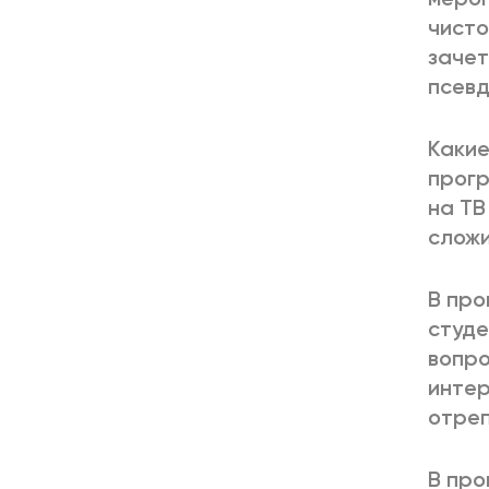
чисто
зачет
псевд
Какие
прогр
на ТВ
сложи
В про
студе
вопро
интер
отреп
В про