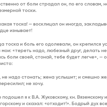
ственно от боли страдал он, по его словам, н
езмерной тоски.
 какая тоска! — восклицал он иногда, закладыва
дце изнывает!
да тоска и боль его одолевали, он крепился у
 мои: «тереть надо, любезный друг, делать не
сь боли своей, стонай, тебе будет легче», — 
исто:
, не надо стонать; жена услышит; и смешно же
пересилил; не хочу.
 подошел я к В.А. Жуковскому, кн. Вяземскому и
горскому и сказал: «отходит!». Бодрый дух вс