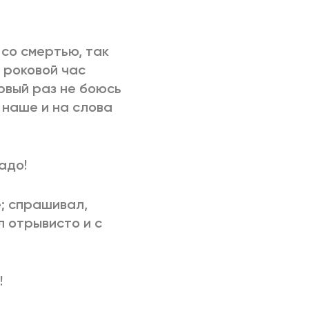
со смертью, так
о роковой час
ервый раз не боюсь
 наше и на слова
:
надо!
е; спрашивал,
л отрывисто и с
!