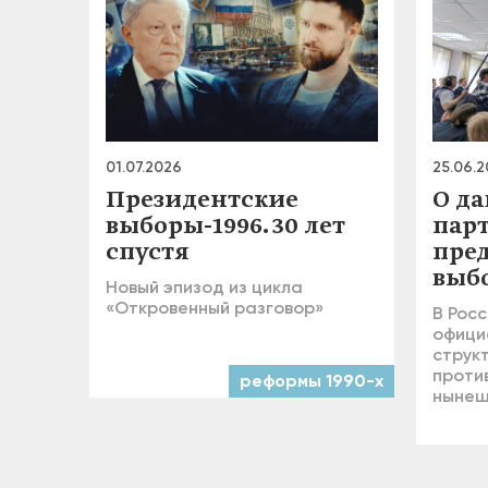
01.07.2026
25.06.
Президентские
О д
выборы-1996. 30 лет
пар
спустя
пре
выб
Новый эпизод из цикла
«Откровенный разговор»
В Росс
офици
струк
проти
реформы 1990-х
нынеш