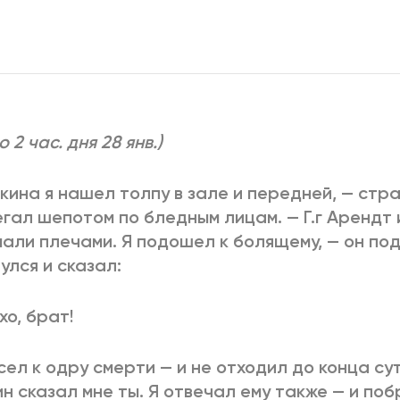
2025
2022
ЕННЫЙ ВЫХОД
РОССИЯ-2022: П
ВСЕ КНИГИ
 2 час. дня 28 янв.)
ПОДРОБНЕЕ
кина я нашел толпу в зале и передней, — стр
гал шепотом по бледным лицам. — Г.г Арендт 
али плечами. Я подошел к болящему, — он под
улся и сказал:
хо, брат!
сел к одру смерти — и не отходил до конца су
н сказал мне ты. Я отвечал ему также — и поб