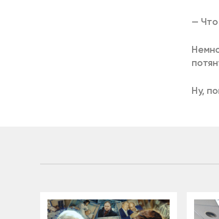
— Что
Немно
потян
Ну, п