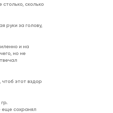
е столько, сколько
я руки за голову,
силенно и на
чего, но не
отвечал
, чтоб этот вздор
 гр.
е еще сохранял