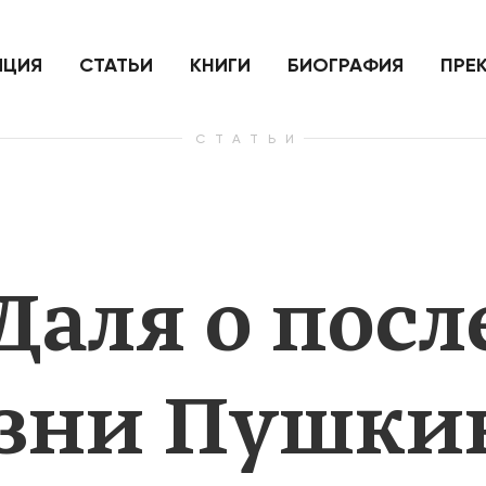
ить
Для России война с Украиной
Экономи
и на
как ядерный удар,
развити
е
нанесенный по самим себе
ИЦИЯ
СТАТЬИ
КНИГИ
БИОГРАФИЯ
ПРЕ
СТАТЬИ
— Узнать больше
— Узнать 
Даля о пос
изни Пушки