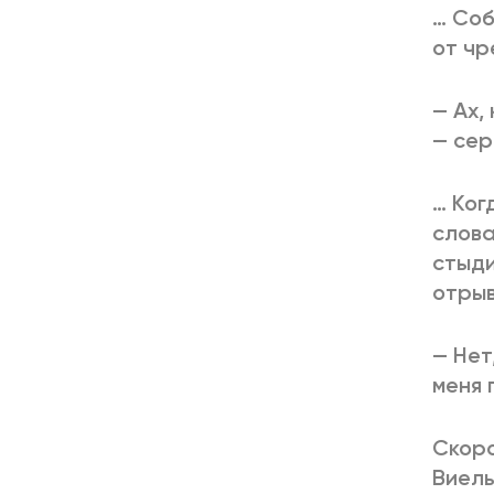
… Соб
от чр
— Ах,
— сер
… Ког
слова
стыди
отрыв
— Нет
меня 
Скоро
Виель