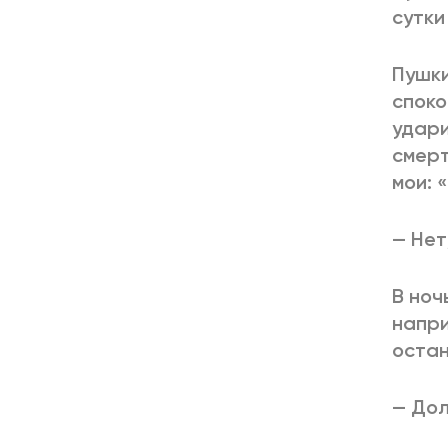
сутки
Пушки
споко
удари
смерт
мои: 
— Нет
В ноч
напри
остан
— Дол