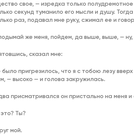
ество свое, — изредка только полудремотное
лько секунд туманило его мысли и душу. Тогд
лько раз, подавал мне руку, сжимал ее и говор
 подымай же меня, пойдем, да выше, выше, — ну,
товшись, сказал мне:
 было пригрезилось, что я с тобою лезу вверх 
м, — высоко — и голова закружилась.
два присматривался он пристально на меня и
 это? Ты?
руг мой.