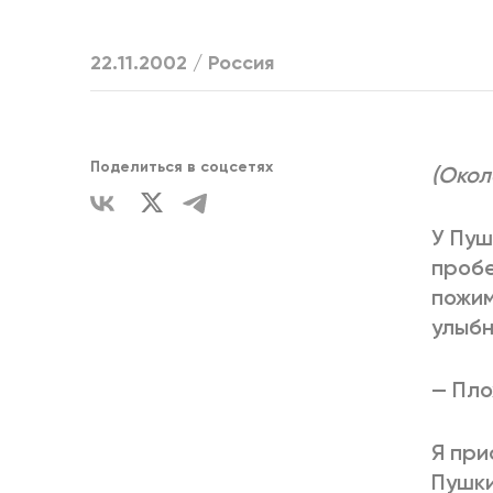
ЕДИНСТВ
22.11.2002 /
Россия
Поделиться в соцсетях
(Около
У Пуш
пробе
пожим
улыбн
— Пло
Я при
Пушки