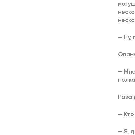
могущ
неско
неско
— Ну,
Опамя
— Мне
полка
Раза 
— Кто
— Я, д