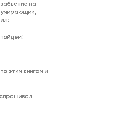
 забвение на
а умирающий,
ил:
 пойдем!
по этим книгам и
 спрашивал: