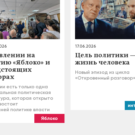
2026
17.06.2026
авлении на
Цель политики 
тию «Яблоко» и
жизнь человека
дстоящих
Новый эпизод из цикла
орах
«Откровенный разговор
ии есть только одна
альная политическая
тура, которая открыто
востоит
ин
ней политике власти
Яблоко