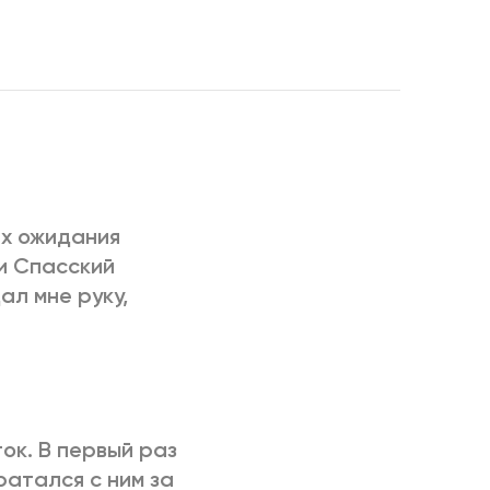
РИЧИНЫ
ах ожидания
и Спасский
ал мне руку,
ток. В первый раз
ратался с ним за