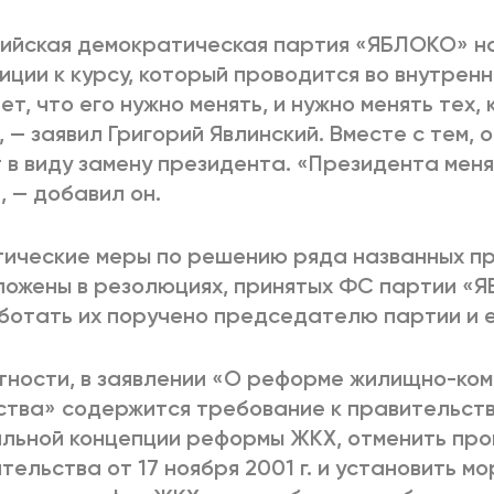
ийская демократическая партия «ЯБЛОКО» на
иции к курсу, который проводится во внутренн
ет, что его нужно менять, и нужно менять тех,
, — заявил Григорий Явлинский. Вместе с тем, о
 в виду замену президента. «Президента мен
, — добавил он.
ические меры по решению ряда названных п
ожены в резолюциях, принятых ФС партии «Я
отать их поручено председателю партии и е
тности, в заявлении «О реформе жилищно-ко
ства» содержится требование к правительств
льной концепции реформы ЖКХ, отменить пр
тельства от 17 ноября 2001 г. и установить м