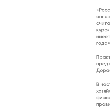
«Росс
оппоз
счита
курс»
имеет
года»
Практ
предл
Дораб
В час
хозяй
фиска
прави