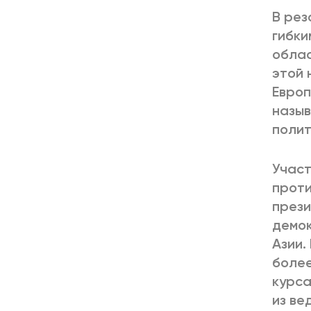
В рез
гибки
облас
этой 
Евро
назыв
полит
Участ
проти
прези
демок
Азии.
более
курса
из ве