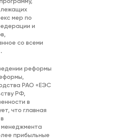
программу,
длежащих
екс мер по
федерации и
в,
нное со всеми
.
оведении реформы
реформы,
водства РАО «ЕЭС
ству РФ,
венности в
ет, что главная
 в
о менеджмента
олее прибыльные