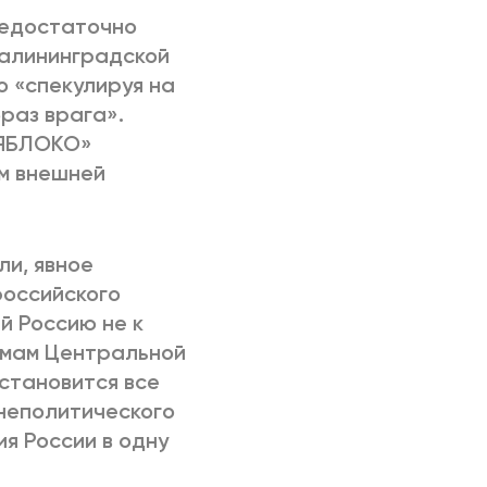
недостаточно
Калининградской
о «спекулируя на
раз врага».
«ЯБЛОКО»
м внешней
и, явное
российского
й Россию не к
имам Центральной
становится все
неполитического
я России в одну