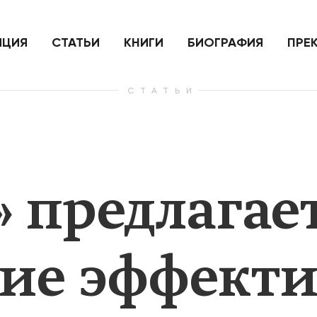
ить
Для России война с Украиной
Экономи
и на
как ядерный удар,
развити
е
нанесенный по самим себе
ИЦИЯ
СТАТЬИ
КНИГИ
БИОГРАФИЯ
ПРЕ
СТАТЬИ
— Узнать больше
— Узнать 
 предлагае
ие эффекти