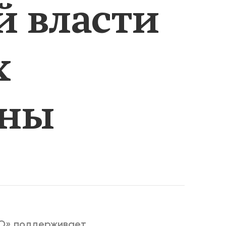
й власти
РИЧИНЫ
х
аны
КО» поддерживает