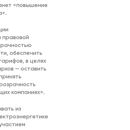
танет «повышение
а».
ции
й правовой
зрачностью
ти, обеспечить
арифов, в целях
рхов — оставить
 принять
прозрачность
щих компаниях».
вать из
лектроэнергетике
 участием