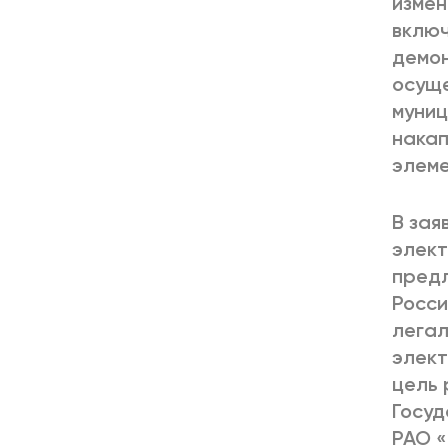
измен
включ
демон
осуще
муниц
накап
элеме
В зая
элект
предл
Росси
легал
элект
цель 
Госуд
РАО «