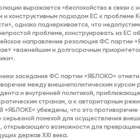
олюции выражается «беспокойство в связи с 
м и конструктивным подходом ЕС к проблеме 
ти», однако подчеркивается, что недопустим
непростой проблеме, конструировать из ЕС об
пейское направление резолюция ФС партии 
ает «важнейшим и долгосрочным приоритето
ики».
ники заседания ФС партии «ЯБЛОКО» отметил
воречие между внешнеполитическим курсом 
дента и внутренней политикой, приближающе
ратическим странам, а к авторитарным реж
 В «ЯБЛОКЕ» убеждены, что это противоречие 
 серьезной помехой для осуществления внеш
, открывающего возможности для превращени
дущих держав XXI века.