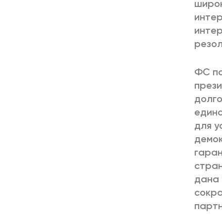
широк
интер
интер
резо
ФС п
прези
долго
единс
для у
демок
гаран
стран
дана 
сокра
партн