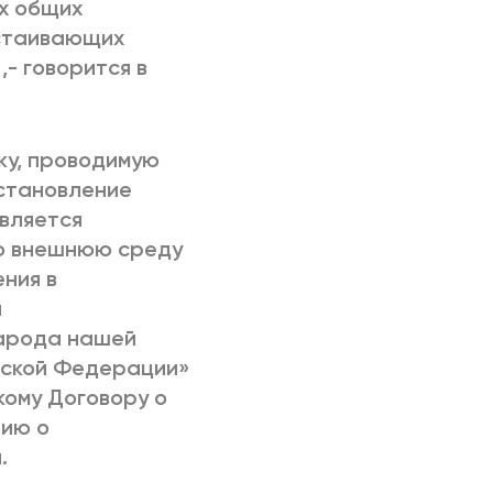
х общих
тстаивающих
- говорится в
у, проводимую
установление
вляется
ю внешнюю среду
ния в
я
народа нашей
йской Федерации»
ому Договору о
нию о
.