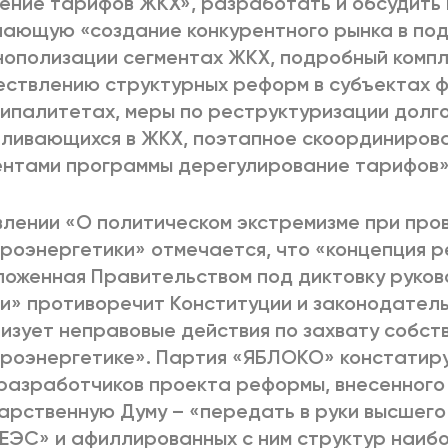
ение тарифов ЖКХ», разработать и обсудить 
ающую «создание конкурентного рынка в по
ополизации сегментах ЖКХ, подробный компл
ствлению структурных реформ в субъектах 
ипалитетах, меры по реструктуризации долго
ливающихся в ЖКХ, поэтапное скоординирова
нтами программы дерегулирование тарифов»
влении «О политическом экстремизме при пр
роэнергетики» отмечается, что «концепция 
оженная Правительством под диктовку руко
и» противоречит Конституции и законодатель
изует неправовые действия по захвату собст
роэнергетике». Партия «ЯБЛОКО» констатиру
разработчиков проекта реформы, внесенного
арственную Думу – «передать в руки высшег
ЕЭС» и афиллированных с ним структур наиб