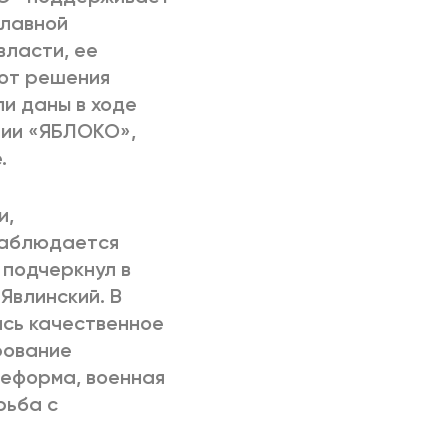
главной
власти, ее
 от решения
ли даны в ходе
тии «ЯБЛОКО»,
.
и,
 наблюдается
 подчеркнул в
Явлинский. В
сь качественное
рование
реформа, военная
рьба с