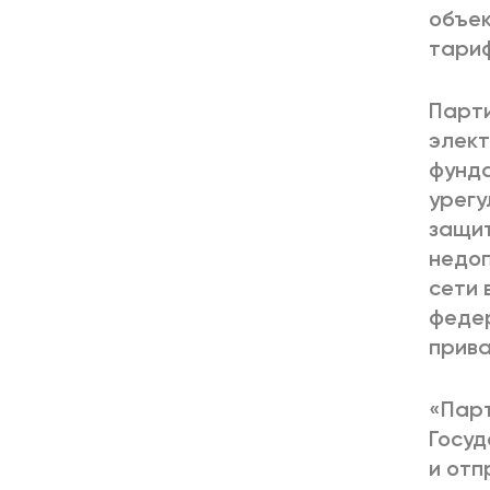
объек
тариф
Парти
элект
фунда
урегу
защит
недоп
сети 
федер
прива
«Парт
Госуд
и отп