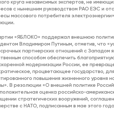
ого круга независимых экспертов, не имеющи
есов с нынешним руководством РАО ЕЭС и о
есы массового потребителя электроэнергии»,
люции.
артии «ЯБЛОКО» поддержал внешнюю политик
дентом Владимиром Путиным, отметив, что «
срочных партнерских отношений с Западом я
твенным способом обеспечить благоприятну
скоренной модернизации России, ее превраще
ратическое, процветающее государство, дл
тированного повышения жизненного уровня 
ы». В резолюции «О внешней политике Росси
положительная оценка российско-американск
щении стратегических вооружений, соглаше
ерстве с НАТО, подписанным в мае этого года