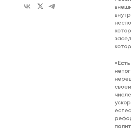
внешн
внутр
неспо
котор
засед
котор
«Есть
непог
нереш
своем
числе
ускор
естес
рефор
полит