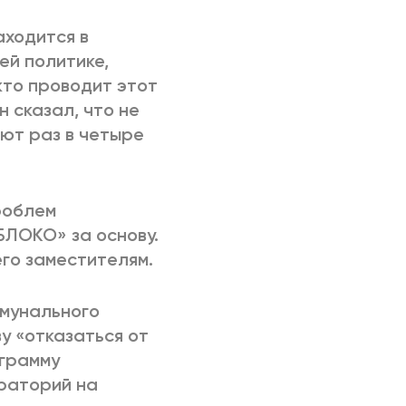
ходится в
ей политике,
 кто проводит этот
н сказал, что не
яют раз в четыре
роблем
БЛОКО» за основу.
го заместителям.
ммунального
у «отказаться от
ограмму
ораторий на