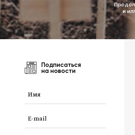
Продол
и ил
Подписаться
на новости