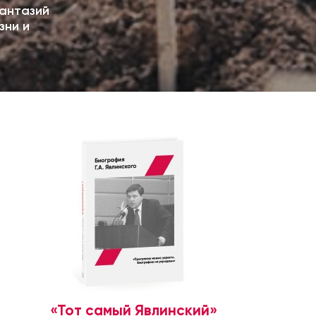
антазий
зни и
«Тот самый Явлинский»