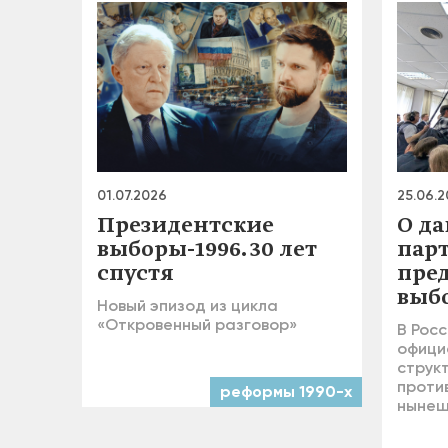
01.07.2026
25.06.
Президентские
О д
выборы-1996. 30 лет
пар
спустя
пре
выб
Новый эпизод из цикла
«Откровенный разговор»
В Росс
офици
струк
проти
реформы 1990-х
нынеш