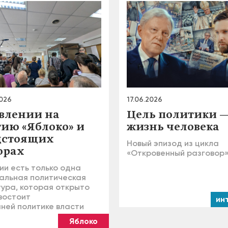
2026
17.06.2026
авлении на
Цель политики 
тию «Яблоко» и
жизнь человека
дстоящих
Новый эпизод из цикла
орах
«Откровенный разговор
ии есть только одна
альная политическая
тура, которая открыто
востоит
ин
ней политике власти
Яблоко