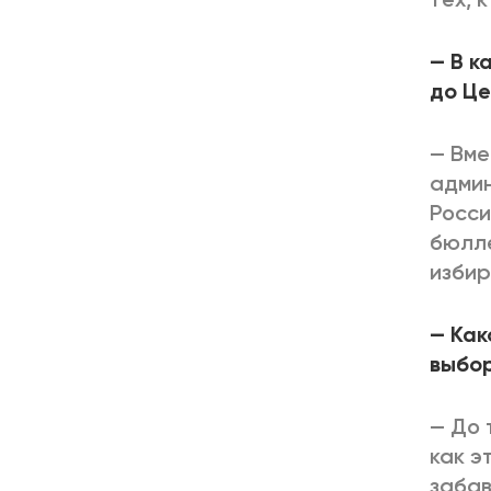
— В к
до Це
— Вме
админ
Росси
бюлле
избир
— Как
выбо
— До 
как э
забав