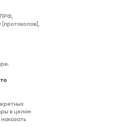
КПРФ,
 [протоколов],
аре.
что
нкретных
оры в целом
о наказать