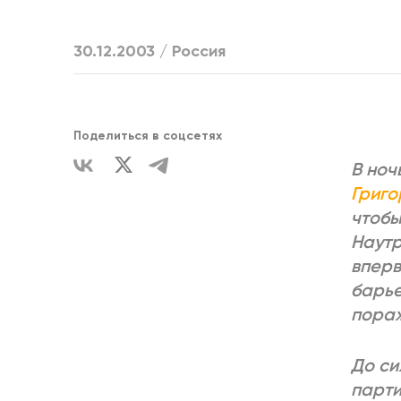
ЕДИНСТВ
30.12.2003 /
Россия
Поделиться в соцсетях
В ноч
Григо
чтобы
Наутр
вперв
барье
пораж
До си
парти