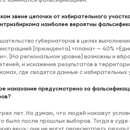
аком звене цепочки от избирательного участк
нтризбиркома наиболее вероятны фальсифик
шательство губернаторов в целях выполнени
истрацией [президента] «плана» — 40% «Еди
и». [На региональном уровне] возможны и вбр
теней, и искажение результатов в территор
комах, где сводятся данные с избирательных 
ое наказание предусмотрено за фальсифика
ров?
трех лет. Но думаю, что людей накажут услов
то было после прошлых выборов. Тогда в суде
ную вещь: они не могут пересмотреть резуль