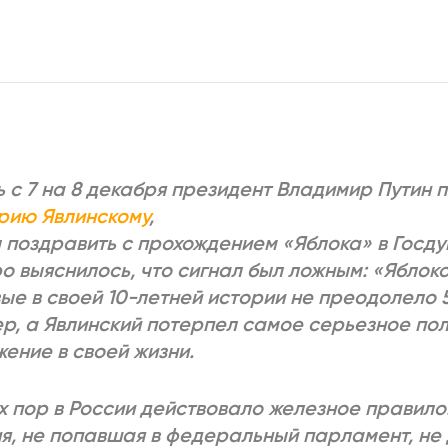
2025
2022
ЕННЫЙ ВЫХОД
РОССИЯ-2022: П
ВСЕ КНИГИ
ПОДРОБНЕЕ
ь с 7 на 8 декабря президент Владимир Путин 
рию Явлинскому
,
 поздравить с прохождением «Яблока» в Госду
о выяснилось, что сигнал был ложным: «Яблок
ые в своей 10-летней истории не преодолело 
р, а Явлинский потерпел самое серьезное по
ение в своей жизни.
х пор в России действовало железное правило
я, не попавшая в федеральный парламент, не