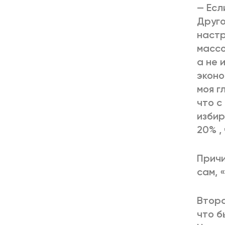
— Есл
Друго
настр
массо
а не 
эконо
моя г
что с
избир
20% ,
Причи
сам, 
Втора
что б