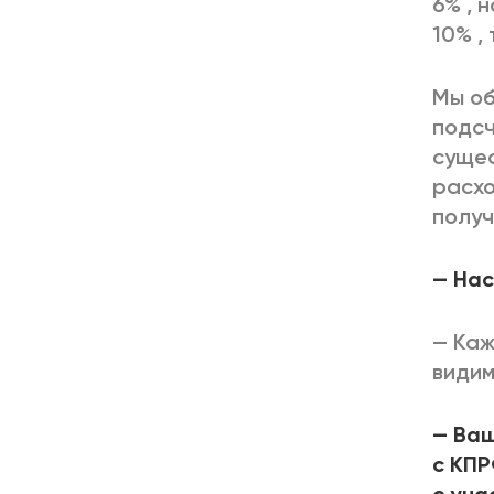
6% , 
10% ,
Мы об
подс
суще
расхо
получ
— Нас
— Каж
видим
— Ваш
с КПР