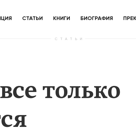
ить
Для России война с Украиной
Экономи
и на
как ядерный удар,
развити
е
нанесенный по самим себе
ИЦИЯ
СТАТЬИ
КНИГИ
БИОГРАФИЯ
ПРЕ
СТАТЬИ
— Узнать больше
— Узнать 
все только
ся