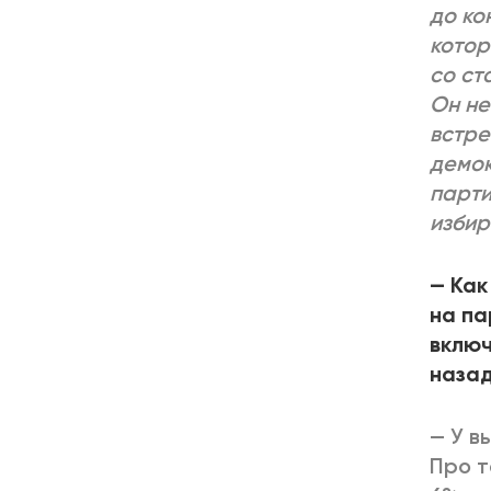
до ко
котор
со ст
Он не
встре
демо
парти
избир
— Как
на па
включ
наза
— У в
Про т