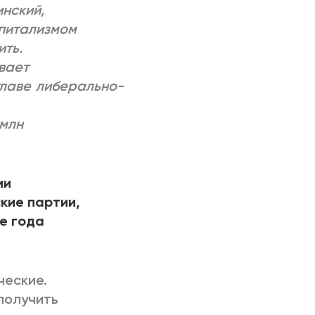
инский,
питализмом
ить.
вает
главе либерально-
 млн
ии
кие партии,
е года
ческие.
получить