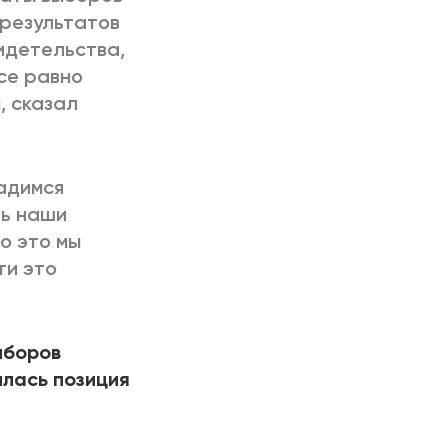
 результатов
видетельства,
се равно
, сказал
садимся
ть наши
о это мы
ти это
ыборов
илась позиция