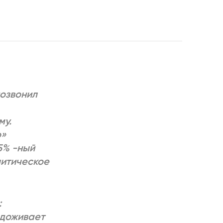
РИЧИНЫ
позвонил
му.
о»
5% -ный
литическое
:
 доживает