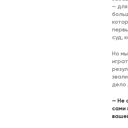
— для
больш
котор
первы
суд, 
Но мы
играт
резул
звали
дело 
— Не 
сами 
вашей