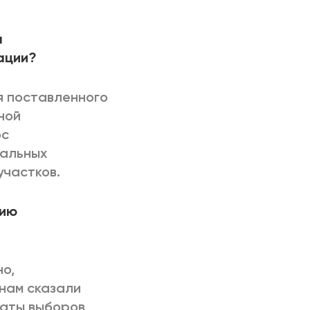
а
ации?
я поставленного
ной
ос
иальных
участков.
цию
но,
 нам сказали
таты выборов