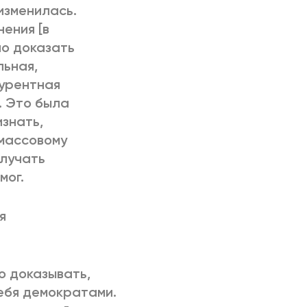
изменилась.
ения [в
ло доказать
льная,
курентная
. Это была
изнать,
 массовому
олучать
мог.
я
о доказывать,
себя демократами.