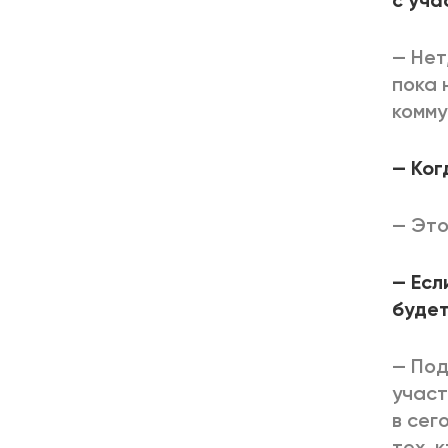
с уча
— Нет
пока 
комму
— Ког
— Это
— Есл
буде
— Под
участ
в сег
тех, 