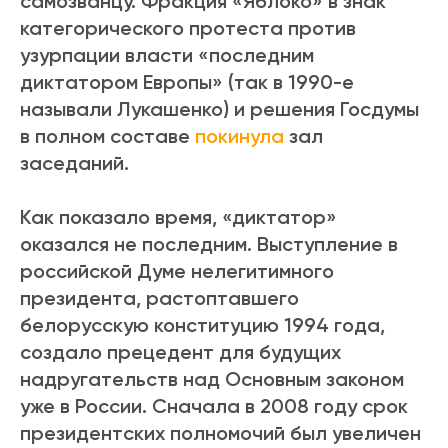
самозванцу. Фракция «Яблоко» в знак
категорического протеста против
узурпации власти
«последним
диктатором Европы» (так в 1990-е
называли Лукашенко) и решения Госдумы
в полном составе
покинула
зал
заседаний.
Как показало время, «диктатор»
оказался не последним. Выступление в
российской Думе нелегитимного
президента, растоптавшего
белорусскую конституцию 1994 года,
создало прецедент для будущих
надругательств над Основным законом
уже в России. С
начала в 2008 году срок
президентских полномочий был увеличен