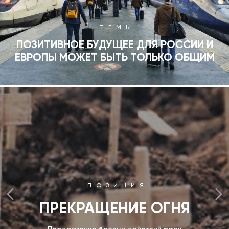
ТЕМЫ
ПОЗИТИВНОЕ БУДУЩЕЕ ДЛЯ РОССИИ И
ЕВРОПЫ МОЖЕТ БЫТЬ ТОЛЬКО ОБЩИМ
ПОЗИЦИЯ
ПРЕКРАЩЕНИЕ ОГНЯ