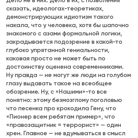
Дело не в них. Дело в их, с позволения
сказать, идеологах-теоретиках,
демонстрирующих идиотизм такого
накала, что у человека, хотя бы шапочно
знакомого с азами формальной логики,
закрадывается подозрение в какой-то
глубоко упрятанной гениальности,
каковая просто не может быть по
достоинству оценена современниками.
Ну правда — не могут же люди на голубом
глазу выдавать такое на всеобщее
обозрение. Ну, с «Нашими»-то все
понятно: этому безмозглому поголовью
что песенка про крокодила Гену, что
«Пионер всем ребятам пример», что
«правозащитник = террорист» — один
хрен. Главное — не вдумываться в смысл