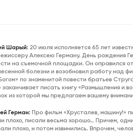
2025
2022
ЕННЫЙ ВЫХОД
РОССИЯ-2022: П
ВСЕ КНИГИ
ей Шарый:
20 июля исполняется 65 лет извест
ПОДРОБНЕЕ
ежиссеру Алексею Герману. День рождения Г
сти на съемочной площадки. Он оправился о
есенной болезни и возобновил работу над ф
Богом» по знаменитой повести братьев Струга
 заканчивает писать книгу «Размышления и в
ок из которой мы предлагаем вашему вниман
ей Герман:
Про фильм «Хрусталев, машину!» п
и плохо, писали весьма хорошо… Причем, одни 
али плохо, и потом извинились. Впрочем, чело