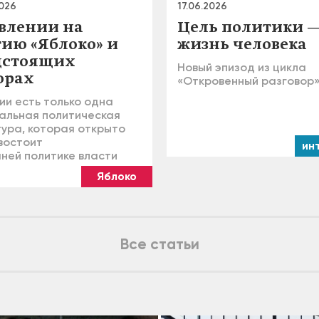
2026
17.06.2026
авлении на
Цель политики 
тию «Яблоко» и
жизнь человека
дстоящих
Новый эпизод из цикла
орах
«Откровенный разговор
ии есть только одна
альная политическая
тура, которая открыто
востоит
ин
ней политике власти
Яблоко
Все статьи