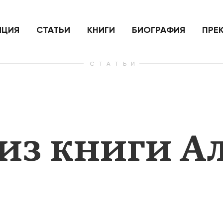
ить
Для России война с Украиной
Экономи
и на
как ядерный удар,
развити
е
нанесенный по самим себе
ИЦИЯ
СТАТЬИ
КНИГИ
БИОГРАФИЯ
ПРЕ
СТАТЬИ
— Узнать больше
— Узнать 
из книги А