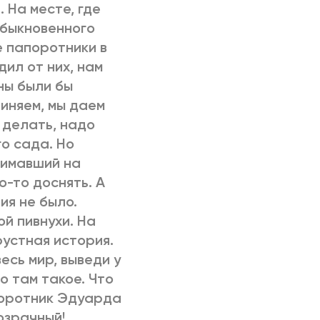
. На месте, где
обыкновенного
 папоротники в
дил от них, нам
ны были бы
иняем, мы даем
 делать, надо
о сада. Но
нимавший на
о-то доснять. А
ия не было.
ой пивнухи. На
рустная история.
есь мир, выведи у
о там такое. Что
поротник Эдуарда
озрачный!