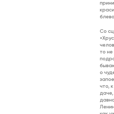
прини
краси
блево
Со сц
«Хрус
челов
то не
подро
бываю
о чуд
запое
что, 
даче,
давно
Ленин
как у