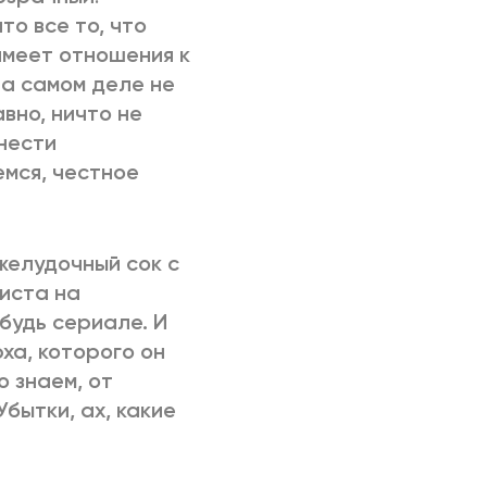
то все то, что
 имеет отношения к
на самом деле не
авно, ничто не
нести
емся, честное
 желудочный сок с
риста на
будь сериале. И
ха, которого он
о знаем, от
бытки, ах, какие