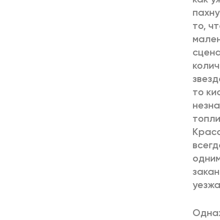
пахну
то, ч
мален
сцена
колич
звезд
то ки
незна
топли
Краса
всегд
одним
закан
уезж
Однаж