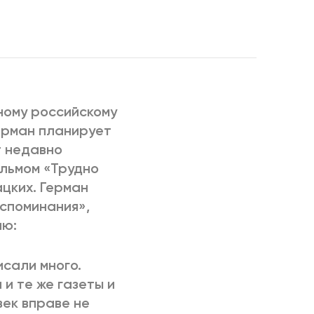
РИЧИНЫ
ному российскому
ерман планирует
т недавно
ильмом «Трудно
цких. Герман
оспоминания»,
ию:
исали много.
и те же газеты и
век вправе не