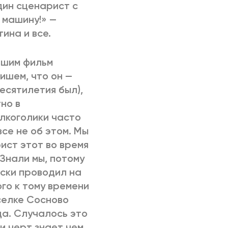
дин сценарист с
 машину!» —
ина и все.
вшим фильм
ишем, что он —
есятилетия был),
но в
алкоголики часто
се не об этом. Мы
рист этот во время
 Знали мы, потому
ески проводил на
го к тому времени
селке Сосново
да. Случалось это
и черт знает чем