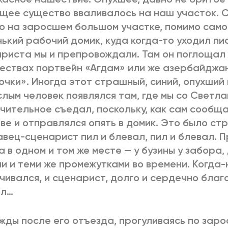
щее существо вваливалось на наш участок. 
то на заросшем большом участке, помимо само
ький рабочий домик, куда когда-то уходил пи
риста мы и препровождали. Там он поглощал
ествах портвейн «Агдам» или же азербайджан
очки». Иногда этот страшный, синий, опухший
слым человек появлялся там, где мы со Светла
чительное съедал, поскольку, как сам сообща
ве и отправлялся опять в домик. Это было ст
вец-сценарист пил и блевал, пил и блевал. 
а в одном и том же месте — у бузины у забора,
и и теми же промежутками во времени. Когда-
чивался, и сценарист, долго и сердечно благ
ал…
ды после его отъезда, прогуливаясь по зар