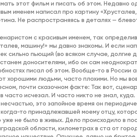
мать этот фильм и писать об этом. Недавно о
вым именем написал про картину «Хрусталев,
тина. Не распространяясь в деталях — блевот
енаристом с красивым именем, так определи
талев, машину!» мы давно знакомы. И если нап
ек сильно пьющий (во всяком случае, долгие д
 станем доносителями, ибо он сам неоднократ
бностях писал об этом. Вообще-то в России 
т хорошими людьми, часто плохими. Но мы вов
есном, почти сказочном факте: Так вот, сцена
в часто исчезал. И часто никто не знал, куда.
к несчастью, это запойное время он периодич
 когда-то принадлежавшей моему отцу, которо
 уже не было в живых. Дело происходило в по
градской области, километрах в ста от горо
жасное нашествие. Опухшее, давно не бритое 