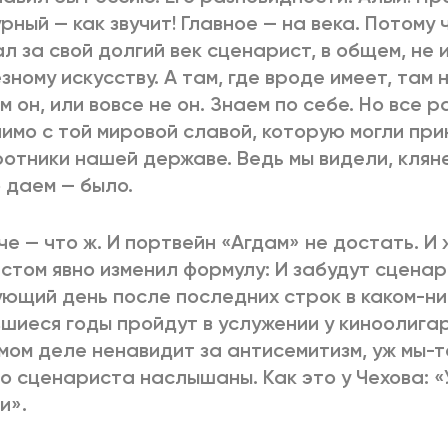
рный — как звучит! Главное — на века. Потому ч
л за свой долгий век сценарист, в общем, не
зному искусству. А там, где вроде имеет, там 
м он, или вовсе не он. Знаем по себе. Но все р
имо с той мировой славой, которую могли при
отники нашей державе. Ведь мы видели, клян
 даем — было.
че — что ж. И портвейн «Агдам» не достать. И
стом явно изменил формулу: И забудут сцена
ющий день после последних строк в каком-ни
шиеся годы пройдут в услужении у киноолигар
мом деле ненавидит за антисемитизм, уж мы-т
о сценариста наслышаны. Как это у Чехова: «У
и».