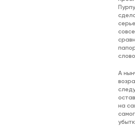
Пурпу
сдела
серье
совсе
сравн
папор
слово
А нын
возра
следу
остав
на са
самог
убытк