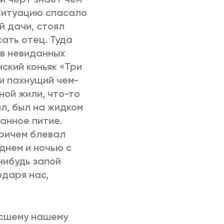
Ситуацию спасало
й дачи, стоял
сать отец. Туда
 в невиданных
ский коньяк «Три
 и пахнущий чем-
ной жили, что-то
л, был на жидком
ранное питие.
Причем блевал
 днем и ночью с
нибудь запой
одаря нас,
осшему нашему