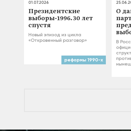
01.07.2026
25.06.
Президентские
О д
выборы-1996. 30 лет
пар
спустя
пре
выб
Новый эпизод из цикла
«Откровенный разговор»
В Росс
офици
струк
проти
реформы 1990-х
нынеш