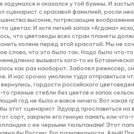
 я задумался и оказался у той бузины. И застыл
л сценарист с красивой фамилией, росли не
шенства высокие, потрясающие воображение
-то цветах: И хотя легкий запах «Агдама» исхо
ось, что цветоводы всех стран планеты долж
онить колени перед этой красотой. Мы не соч
ое слово, что это было так. Надо было что-то
немедленно вызывать кого-то из Ботаническог
лось как раз наоборот. Заболел режиссер, с
е. И нас срочно умолили туда отправиться чт
 вернулись, гордости российского цветоведен
-то грязные стебли без цветов и запах сельск
ющий год не было и вовсе ничего. Вот какая г
 бы этот сценарист Эдуард прославиться на в
тот сорт, закрепи его генную память или что-т
олландия с ее черными тюльпанами! Этот па
авил бы Россию. Его разновидности. Алый! Пр