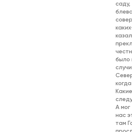
саду,
блева
совер
каких
казал
прекл
честн
было 
случи
Север
когда
Какие
следу
А мог
нас э
там Г
просл