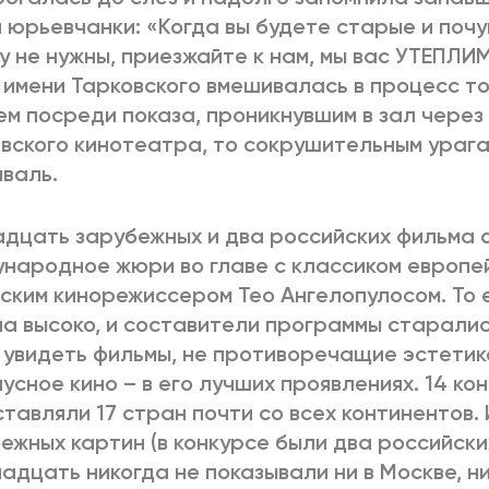
 юрьевчанки: «Когда вы будете старые и почу
у не нужны, приезжайте к нам, мы вас УТЕПЛИМ
 имени Тарковского вмешивалась в процесс т
м посреди показа, проникнувшим в зал через
вского кинотеатра, то сокрушительным ураг
валь.
дцать зарубежных и два российских фильма 
народное жюри во главе с классиком европей
ским кинорежиссером Тео Ангелопулосом. То 
а высоко, и составители программы старалис
 увидеть фильмы, не противоречащие эстетик
усное кино – в его лучших проявлениях. 14 ко
тавляли 17 стран почти со всех континентов.
ежных картин (в конкурсе были два российски
адцать никогда не показывали ни в Москве, ни