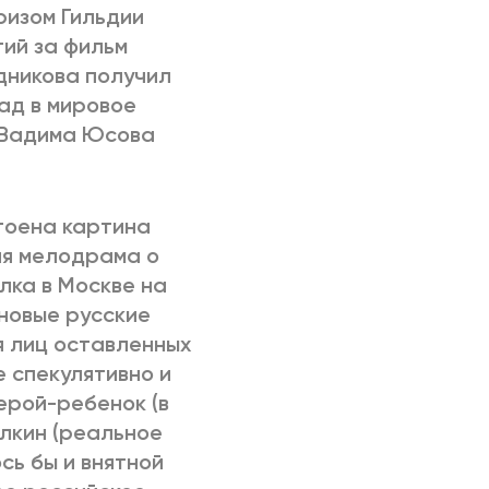
ризом Гильдии
тий за фильм
дникова получил
ад в мировое
 Вадима Юсова
тоена картина
ая мелодрама о
лка в Москве на
 новые русские
я лиц оставленных
е спекулятивно и
ерой-ребенок (в
алкин (реальное
сь бы и внятной