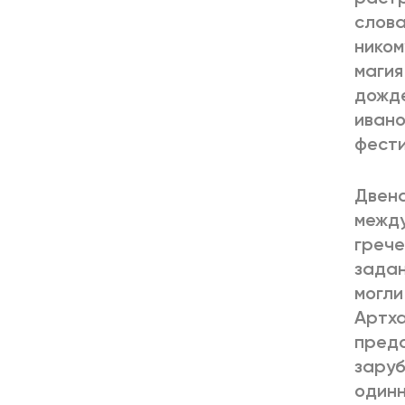
слова
ником
магия
дожде
ивано
фести
Двена
между
грече
задан
могли
Артха
предс
заруб
одинн