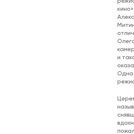
режис
кино»
Алекс
Митин
отлич
Олега
камер
и так
оказа
Одна 
режис
Церем
назыв
снявш
вдохн
пожал