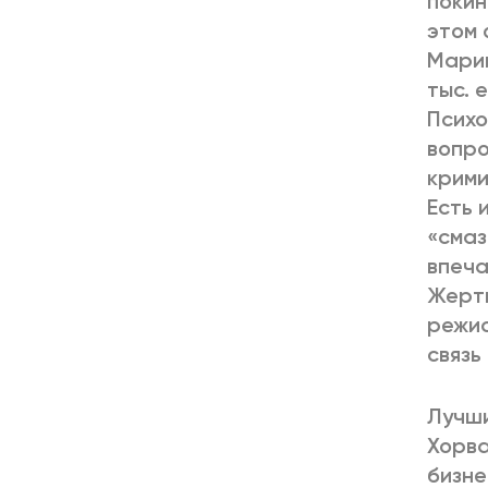
покин
этом 
Марии
тыс. 
Психо
вопро
крими
Есть 
«смаз
впеча
Жертв
режис
связь
Лучши
Хорва
бизне