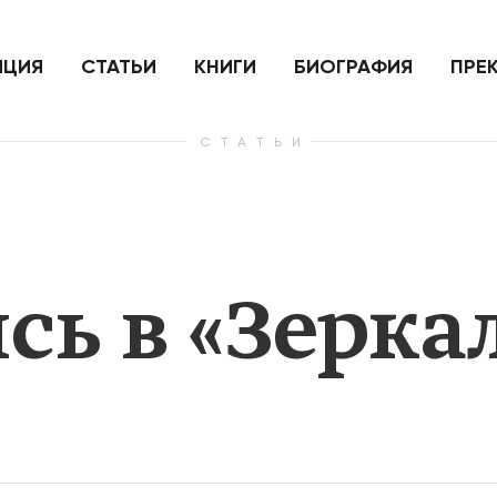
ить
Для России война с Украиной
Экономи
и на
как ядерный удар,
развити
е
нанесенный по самим себе
ИЦИЯ
СТАТЬИ
КНИГИ
БИОГРАФИЯ
ПРЕ
СТАТЬИ
— Узнать больше
— Узнать 
сь в «Зерка