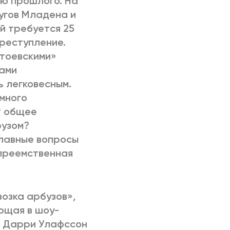
ню прошлого. На
угов Младена и
й требуется 25
преступление.
стоевскими»
тами
ь легковесным.
емного
т общее
рузом?
лавные вопросы
 преемственная
озка арбузов»,
ющая в шоу-
р Дарри Улафссон