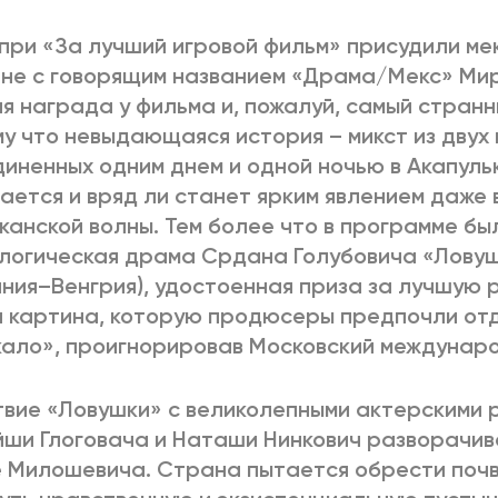
при «За лучший игровой фильм» присудили ме
не с говорящим названием «Драма/Мекс» Ми
я награда у фильма и, пожалуй, самый стран
у что невыдающаяся история – микст из двух 
иненных одним днем и одной ночью в Акапульк
ается и вряд ли станет ярким явлением даже 
канской волны. Тем более что в программе бы
логическая драма Срдана Голубовича «Лову
ния–Венгрия), удостоенная приза за лучшую р
 картина, которую продюсеры предпочли от
ало», проигнорировав Московский междунар
вие «Ловушки» с великолепными актерскими
ши Глоговача и Наташи Нинкович разворачив
 Милошевича. Страна пытается обрести почв