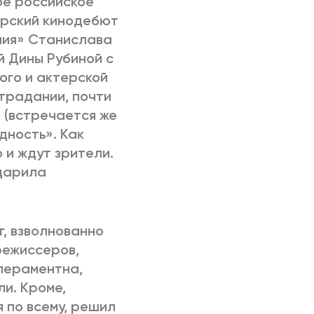
ое российское
ерский кинодебют
лия» Станислава
й Дины Рубиной с
ого и актерской
традании, почти
 (встречается же
дность». Как
о и ждут зрители.
одарила
, взволнованно
режиссеров,
мпераментна,
ли. Кроме,
я по всему, решил