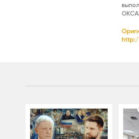
выпол
ОКСА
Ориги
http: