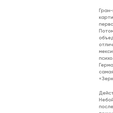
Гран-
карти
перва
Потом
объед
отлич
мекси
психо
Герма
самая
«Зерк
Дейст
Небой
после