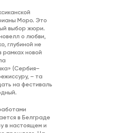
ксиканской
рианы Моро. Это
ный выбор жюри.
новелл о любви,
о, глубиной не
в рамках новой
ла
шка» (Сербия–
ежиссуру, – та
дать на фестиваль
одный.
 работами
ается в Белграде
у в настоящем и