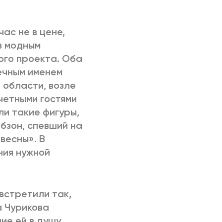
РИЧИНЫ
час не в цене,
в модным
ого проекта. Оба
ечным именем
 области, возле
четными гостями
и такие фигуры,
обзон, спевший на
весны». В
ния нужной
встретили так,
а Чурикова
ие ей в душу