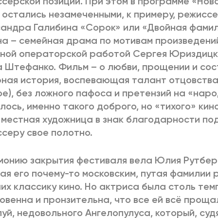
серской позиции. При этом в программе «Нов
 остались незамеченными, к примеру, режисс
андра Галибина «Сорок» или «Двойная фами
а – семейная драма по мотивам произведени
ной операторской работой Сергея Юриздицк
 Штефанко. Фильм – о любви, прощении и сос
ная история, воспевающая талант отцовства
ое), без ложного пафоса и претензий на «наро
лось, именно такого доброго, но «тихого» кин
местная художница в знак благодарности п
серу свое полотно.
онию закрытия фестиваля вела Юлия Рутберг
ая его почему-то московским, путая фамилии 
их классику кино. Но актриса была столь те
овенна и пронзительна, что все ей всё проща
уй, недовольного Ангелопулуса, который, суд