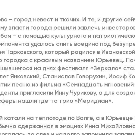
2025
2022
ЕННЫЙ ВЫХОД
РОССИЯ-2022: П
во – город невест и ткачих. И те, и другие сей
му власти города решили завлечь инвесторо
бом – с помощью культурного и патриотическ
омпонента удалось слить воедино под безупр
ВСЕ КНИГИ
ПОДРОБНЕЕ
я Тарковского, который родился в Ивановской
о городка с красивым названием Юрьевец. По
шившегося на днях фестиваля «Зеркало» стал
лег Янковский, Станислав Говорухин, Иосиф К
тии песню из фильма «Семнадцать мгновений 
денты пригласили Инну Чурикову, а для созда
феры нашли где-то трио «Меридиан».
й катали на теплоходе по Волге, а в Юрьевце 
бычно сдержанная в эмоциях Инна Михайловн
огалась до слез и надолго запомнила запавш