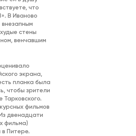
вствуете, что
». В Иваново
о внезапным
 худые стены
аном, венчавшим
оценивало
ского экрана,
есть планка была
ь, чтобы зрители
е Тарковского.
нкурсных фильмов
 Из двенадцати
х фильма)
 в Питере.