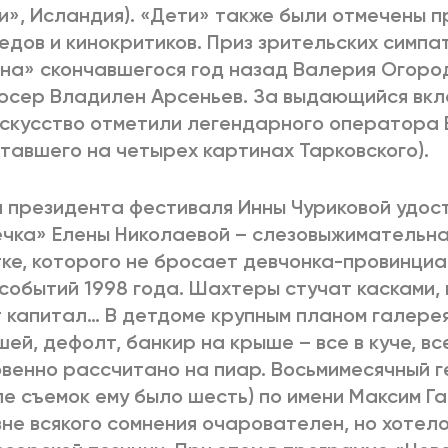
и», Исландия). «Дети» также были отмечены п
едов и кинокритиков. Приз зрительских симпа
на» скончавшегося год назад Валерия Огоро
сер Владилен Арсеньев. За выдающийся вкл
скусство отметили легендарного оператора
тавшего на четырех картинах Тарковского).
 президента фестиваля Инны Чуриковой удос
чка» Елены Николаевой – слезовыжимательн
ке, которого не бросает девчонка-провинциа
событий 1998 года. Шахтеры стучат касками,
 капитал… В детдоме крупным планом галере
ей, дефолт, банкир на крыше – все в куче, вс
венно рассчитано на пиар. Восьмимесячный г
е съемок ему было шесть) по имени Максим Г
 вне всякого сомнения очарователен, но хотело