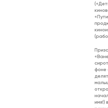
(«Дет
кинов
«Пути
продю
кинои
(рабо
Приза
«Ване
сирот
фоне 
делят
малыш
откро
начал
имя!)