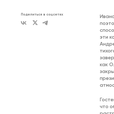
ЕДИНСТВ
Поделиться в соцсетях
Ивано
поэто
спосо
эти к
Андре
тихог
завер
как О
закры
прези
атмос
Госте
что о
растр