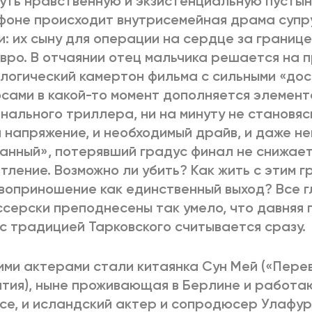
уть нравственную и экзистенциальную пусты
фоне происходит внутрисемейная драма супр
: их сыну для операции на сердце за границе
евро. В отчаянии отец мальчика решается на 
логический камертон фильма с сильными «до
сами в какой-то момент дополняется элемен
нального триллера, ни на минуту не становяс
и напряжение, и необходимый драйв, и даже н
анный», потерявший градус финал не снижае
тление. Возможно ли убить? Как жить с этим г
оприношение как единственный выход? Все г
серски преподнесены так умело, что давняя
 с традицией Тарковского считывается сразу.
ми актерами стали китаянка Сун Мей («Перев
тия), ныне проживающая в Берлине и работа
се, и исландский актер и сопродюсер Улафу