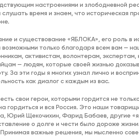
дствующим настроениями и злободневной реа
 слушать время и знаем, что историческая п
не.
ние и существование «ЯБЛОКА», его роль в и
 возможными только благодаря всем вам — на
нникам, активистам, волонтерам, экспертам,
йцам — людям, которые своей жизнью доказы
ту. За эти годы я многих узнал лично и воспр
льность как диалог с каждым из вас.
 есть свои герои, которыми гордится не тольк
а гордиться и вся Россия. Это наши товарищ
, Юрий Щекочихин, Фарид Бабаев, другие «я
тавление о долге и чести было дороже жизни.
 Принимая важные решения, мы мысленно совет