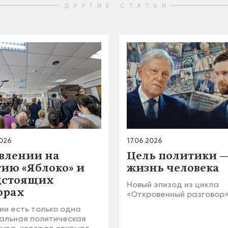
ДРУГИЕ СТАТЬИ
2026
17.06.2026
авлении на
Цель политики 
тию «Яблоко» и
жизнь человека
дстоящих
Новый эпизод из цикла
орах
«Откровенный разговор
ии есть только одна
альная политическая