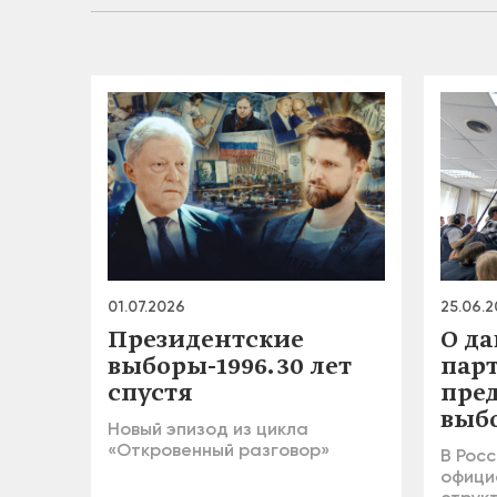
01.07.2026
25.06.
Президентские
О д
выборы-1996. 30 лет
пар
спустя
пре
выб
Новый эпизод из цикла
«Откровенный разговор»
В Росс
офици