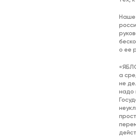
Наше 
росси
руков
беско
о ее 
«ЯБЛО
а сре
не де
надо 
Госуд
неукл
прост
перем
дейст