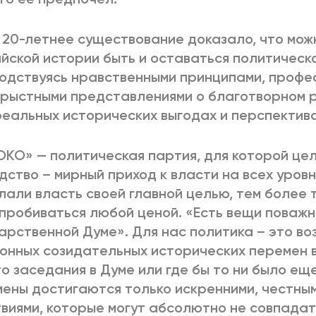
20-летнее существование доказало, что мож
йской истории быть и оставаться политическо
одствуясь нравственными принципами, профе
рыстными представлениями о благотворном р
реальных исторических выгодах и перспектива
КО» — политическая партия, для которой цел
дство – мирный приход к власти на всех уровн
лали власть своей главной целью, тем более т
пробиваться любой ценой. «Есть вещи поважн
арственной Думе». Для нас политика – это во
онных созидательных исторических перемен в 
о заседания в Думе или где бы то ни было ещ
ены достигаются только искренними, честным
виями, которые могут абсолютно не совпадат