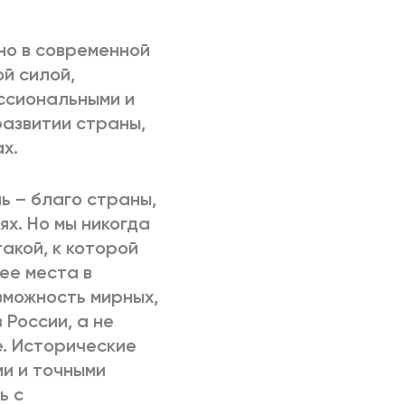
но в современной
й силой,
ссиональными и
азвитии страны,
х.
ь – благо страны,
ях. Но мы никогда
акой, к которой
ее места в
зможность мирных,
России, а не
е. Исторические
и и точными
ь с