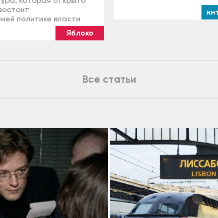
тура, которая открыто
востоит
ин
ней политике власти
Яблоко
Все статьи