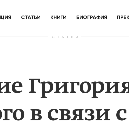
ить
Для России война с Украиной
Экономи
и на
как ядерный удар,
развити
е
нанесенный по самим себе
ИЦИЯ
СТАТЬИ
КНИГИ
БИОГРАФИЯ
ПРЕ
СТАТЬИ
— Узнать больше
— Узнать 
ие Григори
о в связи с