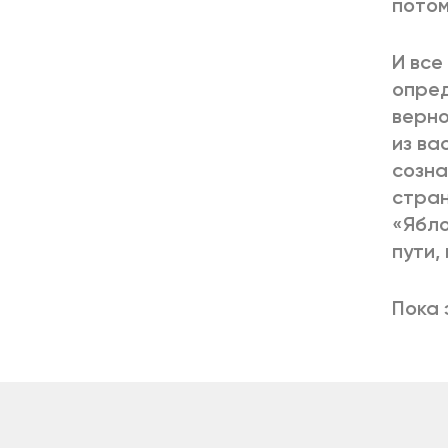
потом
И все
опред
верно
из ва
созна
стран
«Ябло
пути,
Пока 