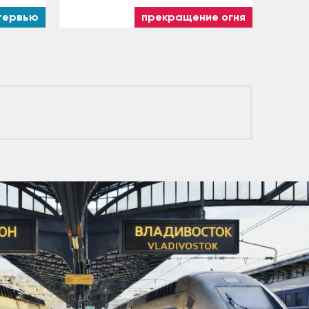
тервью
прекращение огня