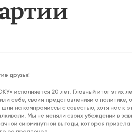
Партии
2025
2022
ЕННЫЙ ВЫХОД
РОССИЯ-2022: П
ВСЕ КНИГИ
ПОДРОБНЕЕ
ие друзья!
КУ» исполняется 20 лет. Главный итог этих лет
или себе, своим представлениям о политике, 
 шли на компромиссы с совестью, хотя нас к э
лкивали. Мы не меняли своих убеждений в зав
ачной сиюминутной выгоды, которая привела 
кто ее предпочел.