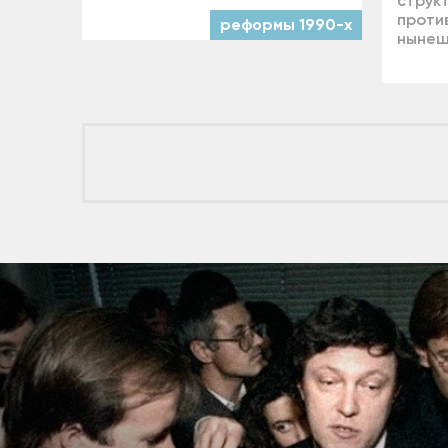
струк
проти
реформы 1990-х
нынеш