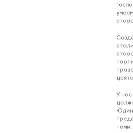
госпо
умеем
сторо
Созда
стали
сторо
парти
право
деяте
У нас
должн
Юдина
предс
нами.