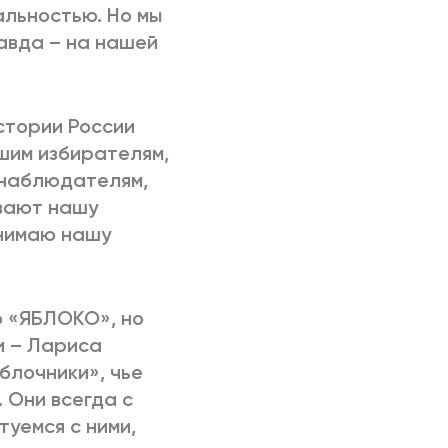
льностью. Но мы
равда – на нашей
стории России
шим избирателям,
 наблюдателям,
вают нашу
инимаю нашу
о «ЯБЛОКО», но
и – Лариса
блочники», чье
 Они всегда с
уемся с ними,