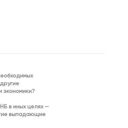
РИЧИНЫ
необходимых
 другие
и экономики?
НБ в иных целях —
угие выпадающие