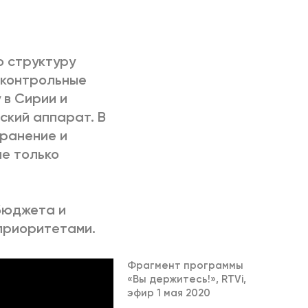
 структуру
сконтрольные
 в Сирии и
ский аппарат. В
хранение и
не только
бюджета и
приоритетами.
Фрагмент программы
«Вы держитесь!», RTVi,
эфир 1 мая 2020