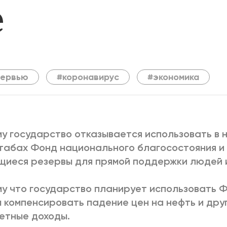
е
2025
2022
ЕННЫЙ ВЫХОД
РОССИЯ-2022: П
ВСЕ КНИГИ
тервью
#коронавирус
#экономика
ПОДРОБНЕЕ
у государство отказывается использовать в 
абах Фонд национального благосостояния и
иеся резервы для прямой поддержки людей 
у что государство планирует использовать Ф
 компенсировать падение цен на нефть и др
етные доходы.