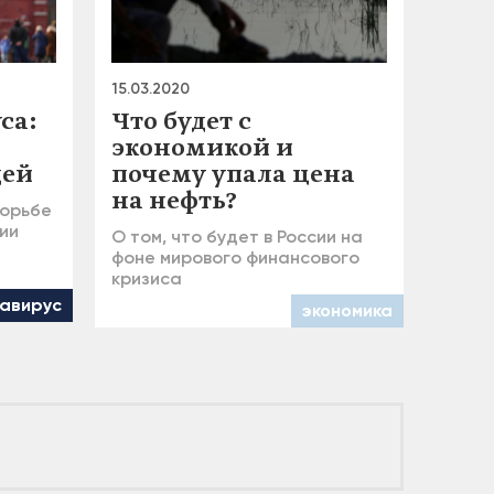
15.03.2020
са:
Что будет с
экономикой и
дей
почему упала цена
на нефть?
борьбе
ии
О том, что будет в России на
фоне мирового финансового
кризиса
авирус
экономика