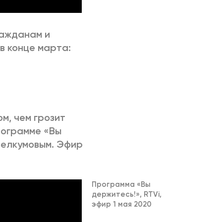
ражданам и
в конце марта:
ом, чем грозит
рограмме «Вы
Мелкумовым. Эфир
П
рограмма «Вы
держитесь!», RTVi,
эфир 1 мая 2020