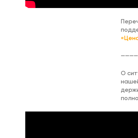
Переч
подде
«Цен
————
О сит
нашей
держи
полн