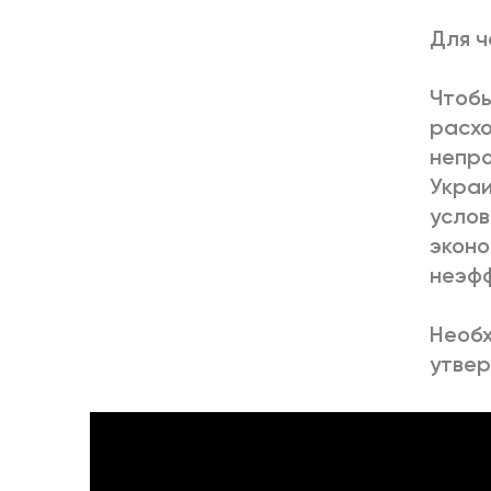
Для ч
Чтобы
расх
непро
Украи
услов
эконо
неэфф
Необх
утвер