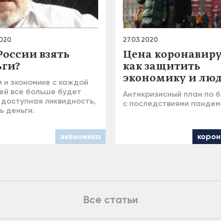
2020
27.03.2020
России взять
Цена коронавиру
ьги?
как защитить
экономику и лю
 и экономике с каждой
ей все больше будет
Антикризисный план по 
 доступная ликвидность,
с последствиями пандем
ь деньги.
экономика
корон
Все статьи