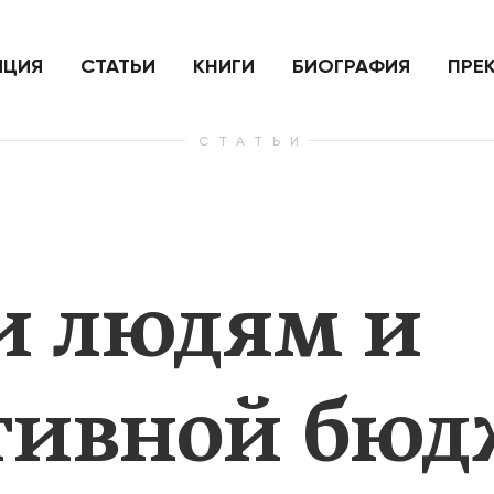
ить
Для России война с Украиной
Экономи
и на
как ядерный удар,
развити
е
нанесенный по самим себе
ИЦИЯ
СТАТЬИ
КНИГИ
БИОГРАФИЯ
ПРЕ
СТАТЬИ
— Узнать больше
— Узнать 
и людям и
тивной бюд