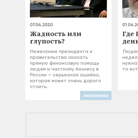
07.04.2020
01.04.
Жадность или
Где 
глупость?
ден
Нежелание президента и
Людям
правительства оказать
недел
прямую финансовую помощь
нужна
людям и частному бизнесу в
то ест
России — серьезная ошибка,
которая может очень дорого
стоить.
экономика