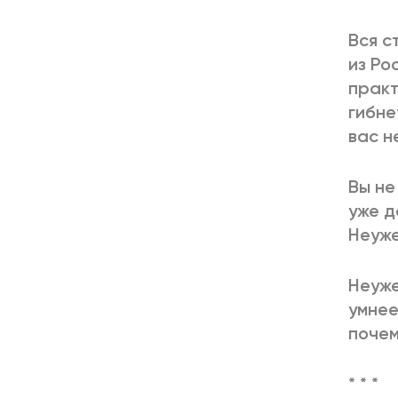
Вся с
из Ро
практ
гибне
вас н
Вы не
уже д
Неуже
Неуже
умнее
почем
* * *