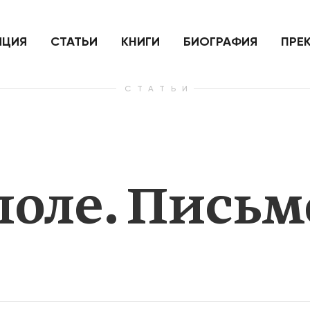
ить
Для России война с Украиной
Экономи
и на
как ядерный удар,
развити
е
нанесенный по самим себе
ИЦИЯ
СТАТЬИ
КНИГИ
БИОГРАФИЯ
ПРЕ
СТАТЬИ
— Узнать больше
— Узнать 
оле. Письм