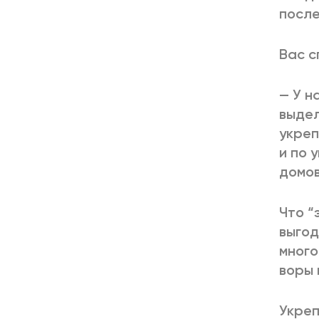
после
Вас с
— У н
выдел
укреп
и по 
домов
Что “
выгод
много
воры 
Укреп