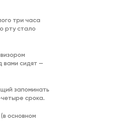
РИЧИНЫ
лого три часа
во рту стало
евизором
д вами сидят —
ющий запоминать
-четыре срока.
(в основном