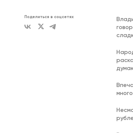
ЕДИНСТВ
Поделиться в соцсетях
Влади
говор
сладк
Народ
раска
думаю
Впеча
много
Несмо
рубле