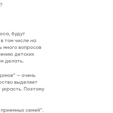
?
оса, будут
в том числе на
ь много вопросов
лению детских
ем делать.
домов” — очень
арство выделяет
 украсть. Поэтому
 приемных семей”.