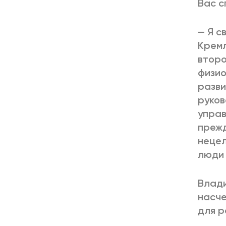
Вас с
— Я с
Кремл
второ
физио
разви
руков
управ
прежд
нецел
люди 
Влади
насче
для р