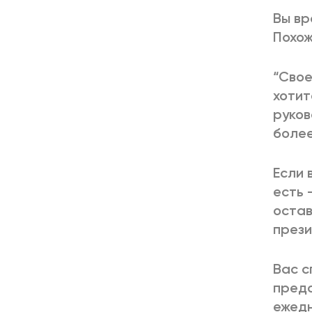
Вы вр
Похож
“Свое
хотит
руков
более
Если 
есть 
остав
прези
Вас с
предс
ежедн