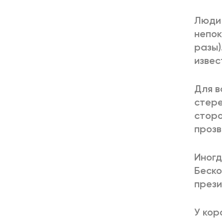
Люди 
непок
разы)
извес
Для в
стере
сторо
прозв
Иногд
Беско
прези
У кор