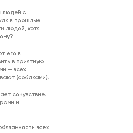
ы людей с
 как в прошлые
ки людей, хотя
ному?
т его в
вить в приятную
ми — всех
вают (собаками).
ает сочувствие.
ерами и
 обязанность всех