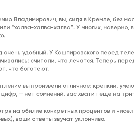
2025
2022
ЕННЫЙ ВЫХОД
РОССИЯ-2022: П
мир Владимирович, вы, сидя в Кремле, без ма
или “халва-халва-халва”. У многих, наверно, 
о.
ВСЕ КНИГИ
ПОДРОБНЕЕ
 очень удобный. У Кашпировского перед тел
чивались: считали, что лечатся. Теперь пере
т, что богатеют.
тление вы произвели отличное: крепкий, уме
 цифр, — нет сомнений, вас хватит еще на три
тря на обилие конкретных процентов и чисел 
вых), ваши ответы звучат уклончиво.