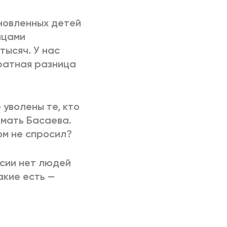
ыновленных детей
нцами
тысяч. У нас
кратная разница
 уволены те, кто
ймать Басаева.
ом не спросил?
ссии нет людей
акие есть —