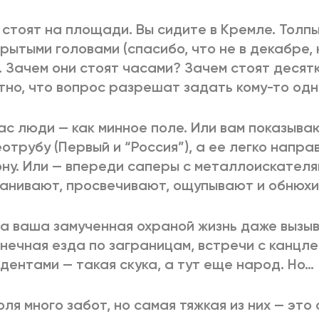
стоят на площади. Вы сидите в Кремле. Толп
рытыми головами (спасибо, что не в декабре,
. Зачем они стоят часами? Зачем стоят десят
тно, что вопрос разрешат задать кому-то од
ас люди — как минное поле. Или вам показываю
отрубу (Первый и “Россия”), а ее легко напра
ну. Или — впереди саперы с металлоискателя
анивают, просвечивают, ощупывают и обнюхи
а ваша замученная охраной жизнь даже вызыв
нечная езда по заграницам, встречи с канцл
дентами — такая скука, а тут еще народ. Но…
оля много забот, но самая тяжкая из них — это