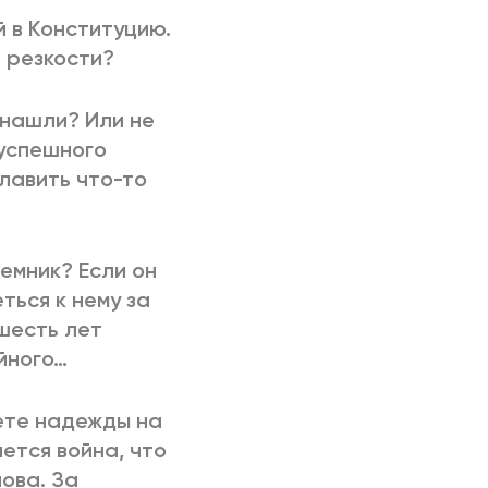
 в Конституцию.
ь резкости?
 нашли? Или не
успешного
лавить что-то
емник? Если он
ться к нему за
 шесть лет
йного…
аете надежды на
ется война, что
ова. За