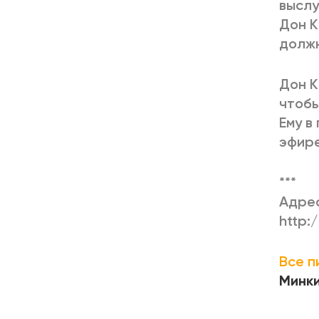
выслу
Дон К
должн
Дон К
чтобы
Ему в
эфире
***
Адрес
http:
Все п
Минк