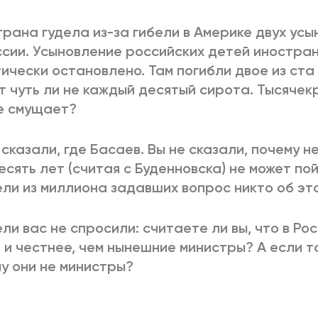
трана гудела из-за гибели в Америке двух ус
ссии. Усыновление российских детей иностра
ически остановлено. Там погибли двое из ста 
т чуть ли не каждый десятый сирота. Тысяче
е смущает?
 сказали, где Басаев. Вы не сказали, почему не
есять лет (считая с Буденновска) не может по
ли из миллиона задавших вопрос никто об эт
ли вас не спросили: считаете ли вы, что в Ро
 и честнее, чем нынешние министры? А если т
у они не министры?