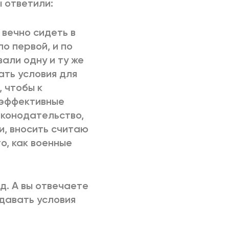
ы ответили:
 вечно сидеть в
по первой, и по
али одну и ту же
ать условия для
, чтобы к
 эффективные
аконодательство,
и, вносить считаю
о, как военные
д. А вы отвечаете
здавать условия