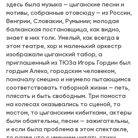
здесь была музыка — цыганские песни и
мотивы, собранные отовсюду — из России,
Венгрии, Словакии, Румынии; молодая
балканская постановщица, как видно,
знает в них толк. Умелый, как всегда в
этом театре, хор и маленький оркестр
изображали цыганский табор, а
приглашенный из ТЮЗа Игорь Гордин был
гордым Алеко, городским человеком,
поначалу смешно и неумело пытающимся
соответствовать таборной жизни — петь,
плясать и быть свободным. Три помоста
на колесах оказывались то сценой, то
мостом, то цыганскими кибитками, актеры
были обаятельны, песни — зажигательны,
и если была проблема в этом спектакле,
то разве что с умением читать стихи,