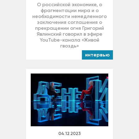
О российской экономике, о
фрагментации мира и о
необходимости немедленного
заключения соглашения о
прекращении огня Григорий
Явлинский говорил в эфире
YouTube-канала «Живой
гвоздь»
интервью
04.12.2023