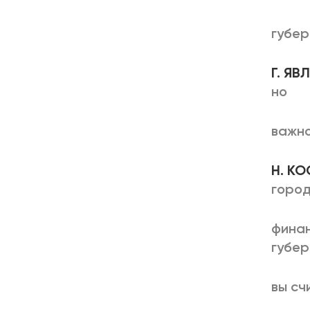
губер
Г. Я
но
важно
Н. К
город
финан
губер
вы сч