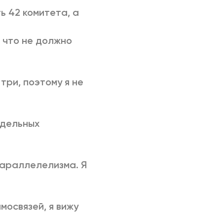
ь 42 комитета, а
, что не должно
три, поэтому я не
тдельных
параллелелизма. Я
мосвязей, я вижу