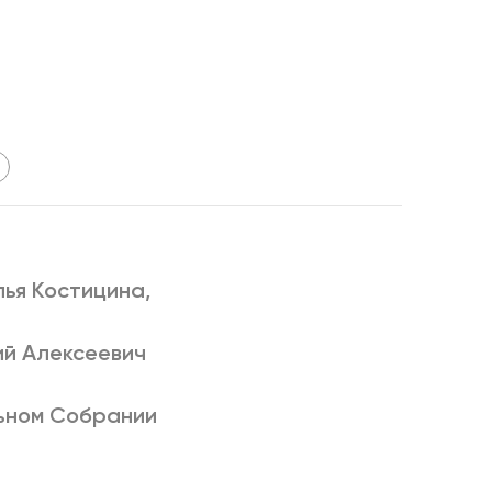
РИЧИНЫ
лья Костицина,
ий Алексеевич
льном Собрании