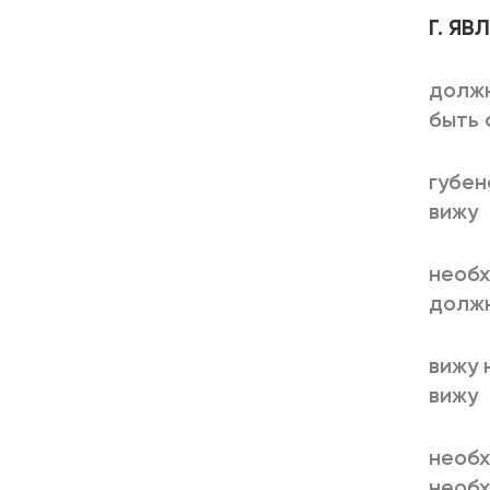
Г. Я
должн
быть 
губен
вижу
необх
должн
вижу 
вижу
необх
необх