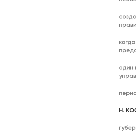
созда
прави
когда
предс
один 
управ
перио
Н. К
губер