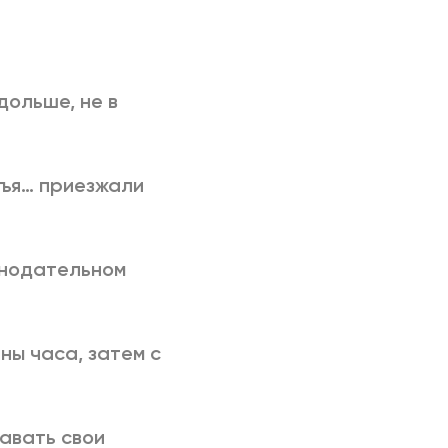
дольше, не в
объя… приезжали
онодательном
ны часа, затем с
давать свои