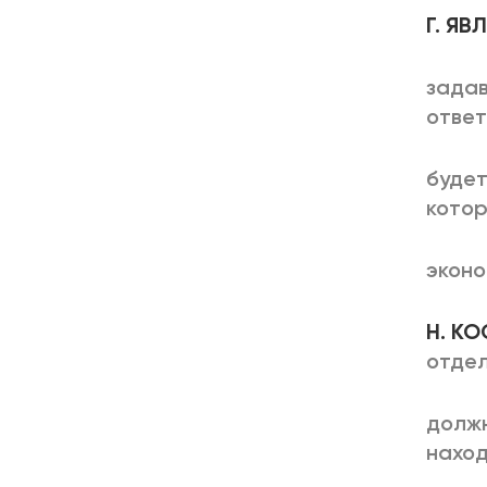
Г. Я
задав
ответ
будет
котор
эконо
Н. К
отде
должн
нахо