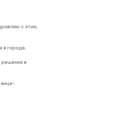
здравляю с этим,
я в городе.
ь решения в
 вице-