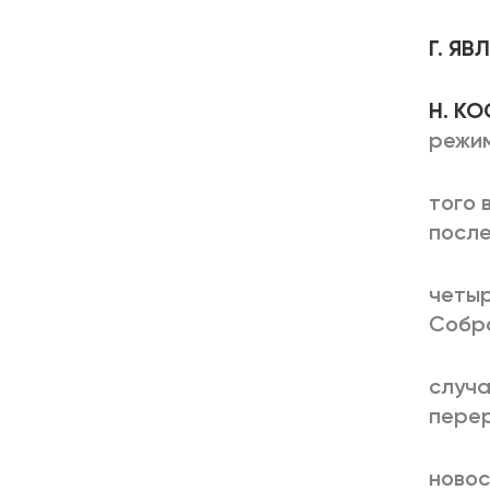
Г. Я
Н. К
режи
того 
посл
четыр
Собра
случа
пере
новос