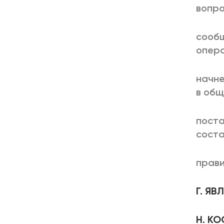
вопро
сообщ
опера
начне
в общ
поста
сост
прави
Г. Я
Н. К