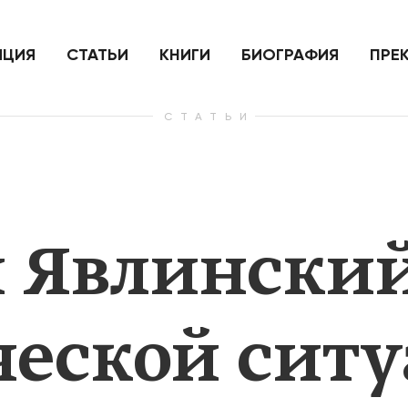
ить
Для России война с Украиной
Экономи
и на
как ядерный удар,
развити
е
нанесенный по самим себе
ИЦИЯ
СТАТЬИ
КНИГИ
БИОГРАФИЯ
ПРЕ
СТАТЬИ
— Узнать больше
— Узнать 
 Явлинский
еской ситу