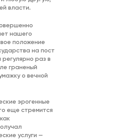
ей власти.
 совершенно
 лет нашего
свое положение
сударства на пост
 регулярно раз в
але граненый
умажку о вечной
еские эрогенные
-то еще стремится
как
получал
ские услуги —