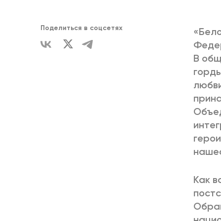
ЕДИНСТВ
Поделиться в соцсетях
«Бело
Федер
В общ
горды
любви
прина
Объед
интег
герои
нашес
Как в
постс
Обращ
нацио