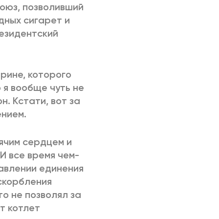
оюз, позволивший
дных сигарет и
резидентский
рине, которого
 я вообще чуть не
н. Кстати, вот за
ением.
рячим сердцем и
 И все время чем-
равлении единения
скорбления
о не позволял за
т котлет