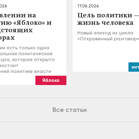
2026
17.06.2026
авлении на
Цель политики 
тию «Яблоко» и
жизнь человека
дстоящих
Новый эпизод из цикла
орах
«Откровенный разговор
ии есть только одна
альная политическая
тура, которая открыто
востоит
ин
ней политике власти
Яблоко
Все статьи