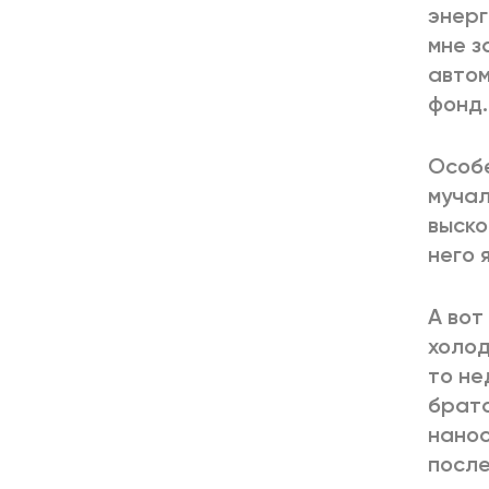
энерг
мне з
автом
фонд.
Особе
мучал
выско
него 
А вот
холод
то не
братс
нанос
после