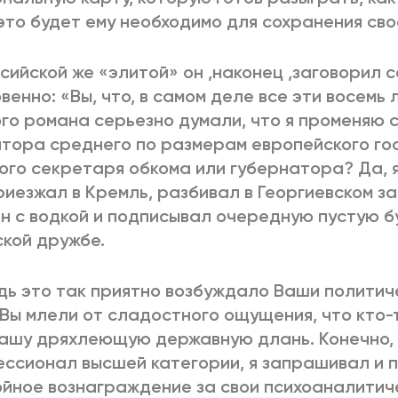
это будет ему необходимо для сохранения сво
сийской же «элитой» он ,наконец ,заговорил
венно: «Вы, что, в самом деле все эти восемь
го романа серьезно думали, что я променяю 
тора среднего по размерам европейского го
ого секретаря обкома или губернатора? Да, я
риезжал в Кремль, разбивал в Георгиевском з
н с водкой и подписывал очередную пустую б
кой дружбе.
дь это так приятно возбуждало Ваши политич
 Вы млели от сладостного ощущения, что кто
ашу дряхлеющую державную длань. Конечно, 
ссионал высшей категории, я запрашивал и 
йное вознаграждение за свои психоаналитиче