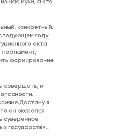
з нас мухи, а кто
ьный, конкретный.
 следующем году
туционного акта
й парламент,
ить формирование
ы совершать, и
зопасности.
ссияне.Достану я
что он оказался
ь суверенное
ых государств».