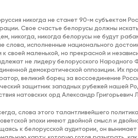
2025
2022
ЕННЫЙ ВЫХОД
РОССИЯ-2022: П
руссия никогда не станет 90-м субъектом Ро
ации. Свое счастье белорусы должны искать 
ем, никогда, никогда белорусы не будут рабам
е слова, исполненные национального достои
ВСЕ КНИГИ
ПОДРОБНЕЕ
 к своей маленькой, но прекрасной и незави
длежат не лидеру белорусского Народного 
иненной демократической оппозиции. Их про
ратор, великий борец за воссоединение Росси
ческий защитник западных рубежей нашей Ро
твия натовских орд Александр Григорьевич 
сегда, слова этого талантливейшего политик
оветской эпохи имеют двойной смысл и двойно
аясь к белорусской аудитории, он вынимает 
нальную карту, которую готов разыграть, как