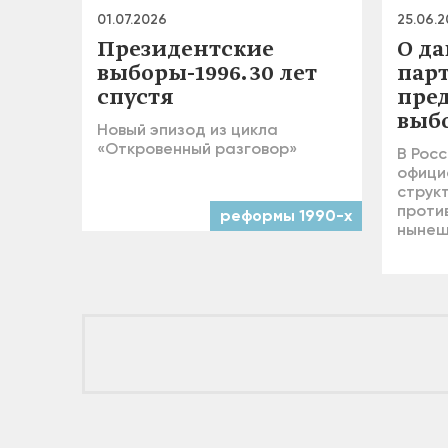
01.07.2026
25.06.
Президентские
О д
выборы-1996. 30 лет
пар
спустя
пре
выб
Новый эпизод из цикла
«Откровенный разговор»
В Росс
офици
струк
проти
реформы 1990-х
нынеш