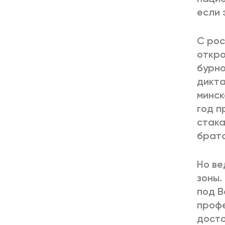
если 
С рос
откро
бурно
дикта
минск
год п
стака
братс
Но ве
зоны.
под В
профе
досто