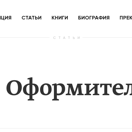
ить
Для России война с Украиной
Экономи
и на
как ядерный удар,
развити
е
нанесенный по самим себе
ИЦИЯ
СТАТЬИ
КНИГИ
БИОГРАФИЯ
ПРЕ
СТАТЬИ
— Узнать больше
— Узнать 
н Оформите