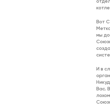
отдел
котле
Вот С
Метко
мы до
Союзн
созда
систе
И в с
орган
Никуд
Вас. 
лохом
Союзн