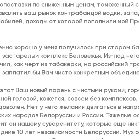
опоставки по сниженным ценам, таможенный с
авалить ваш рынок контрабандой водки, запа
обилей, доходы от которой пополнили мой П
нно хорошо у меня получилось при старом ба
 застарелый комплекс Беловежья. Из-под него
чил, как черт из табакерки, на российский тро
я заплатил бы Вам чисто конкретным объедин
 этот Ваш новый парень с чистыми руками, го
ной головой, кажется, совсем без комплексов.
доволен. Нет у него желания двигаться в нап
ких народов Белоруссии и России. Тяжелые о
ит он нашему суверенитету, которые еще никт
дние 10 лет независимости Белоруссии. Мух о