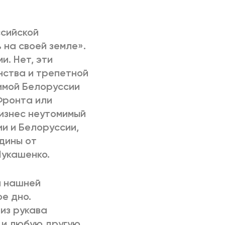
РИЧИНЫ
ссийской
на своей земле».
и. Нет, эти
нства и трепетной
симой Белоруссии
Фронта или
изнес неутомимый
и и Белоруссии,
дины от
Лукашенко.
а нашней
е дно.
из рукава
 и любую другую,