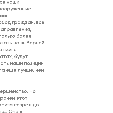
все наши
 вооруженные
ммы,
обод граждан, все
направления,
только более
отать на выборной
аться с
атах, будут
вать наши позиции
ыла еще лучше, чем
вершенство. Но
тронем этот
аризм созрел до
но… Очень