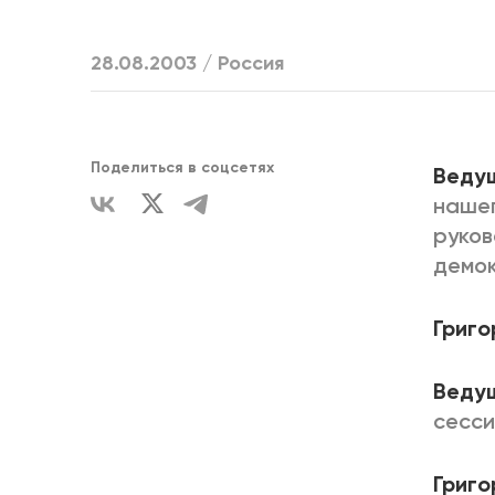
ЕДИНСТВ
28.08.2003 /
Россия
Поделиться в соцсетях
Веду
нашег
руков
демок
Григо
Веду
сесси
Григо