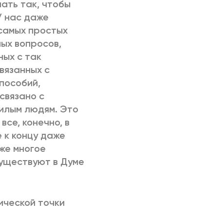
лать так, чтобы
У нас даже
самых простых
ых вопросов,
ных с так
вязанных с
пособий,
связано с
илым людям. Это
все, конечно, в
е к концу даже
же многое
существуют в Думе
ической точки