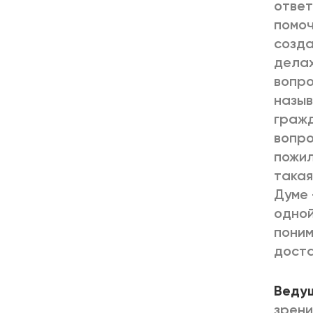
ответ
помоч
созда
делах
вопро
назыв
гражд
вопро
пожил
такая
Думе 
одной
поним
доста
Веду
зрени