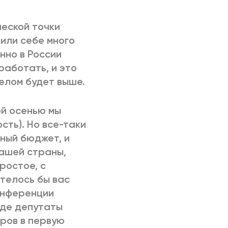
ческой точки
били себе много
нно в России
работать, и это
елом будет выше.
ой осенью мы
сть). Но все-таки
ьный бюджет, и
нашей страны,
ростое, с
отелось бы вас
онференции
иде депутаты
оров в первую