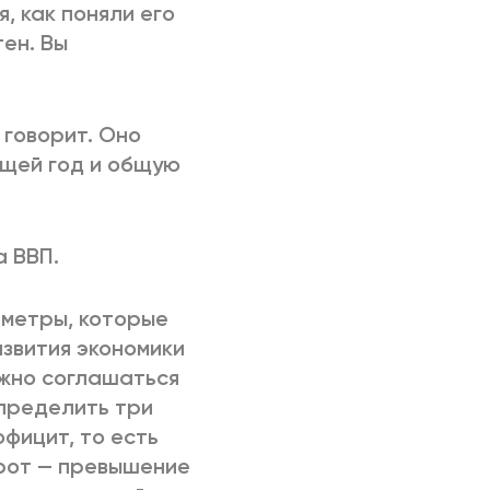
, как поняли его
ен. Вы
 говорит. Оно
ущей год и общую
а ВВП.
метры, которые
звития экономики
можно соглашаться
 определить три
фицит, то есть
орот — превышение