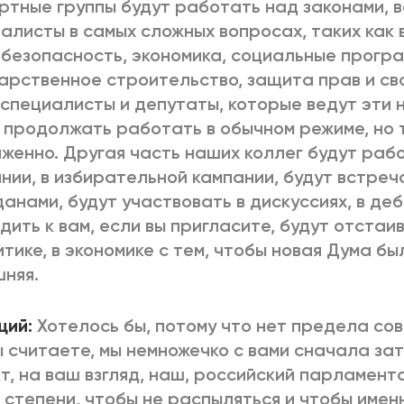
ртные группы будут работать над законами, 
алисты в самых сложных вопросах, таких как
 безопасность, экономика, социальные програ
арственное строительство, защита прав и св
специалисты и депутаты, которые ведут эти 
 продолжать работать в обычном режиме, но 
женно. Другая часть наших коллег будут раб
нии, в избирательной кампании, будут встреч
анами, будут участвовать в дискуссиях, в деб
дить к вам, если вы пригласите, будут отстаи
итике, в экономике с тем, чтобы новая Дума б
няя.
щий:
Хотелось бы, потому что нет предела со
ы считаете, мы немножечко с вами сначала за
т, на ваш взгляд, наш, российский парламент
 степени, чтобы не распыляться и чтобы имен