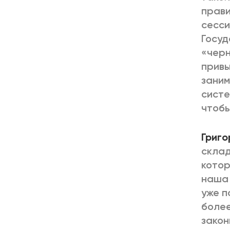
прави
сесси
Госуд
«черн
привы
заним
систе
чтобы
Григо
склад
котор
наша 
уже п
более
закон