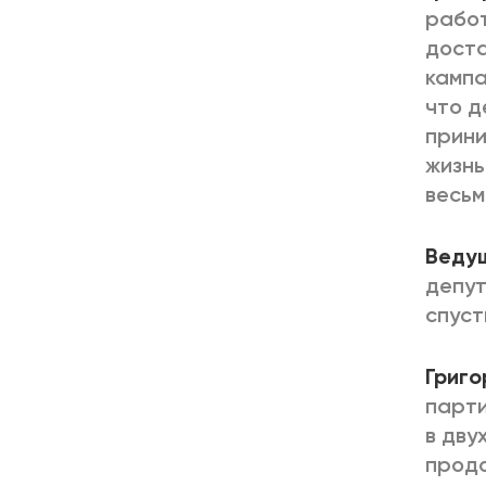
работ
доста
кампа
что д
прини
жизнь
весьм
Веду
депут
спуст
Григо
парти
в дву
продо