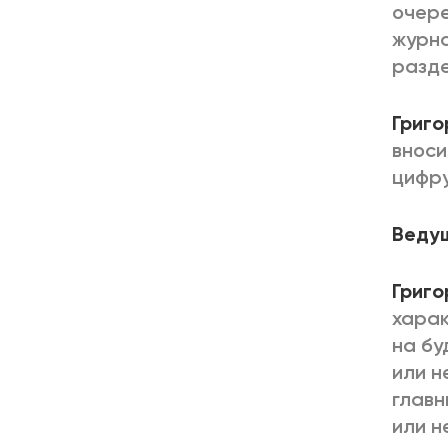
очере
журна
разде
Григо
вноси
цифру
Веду
Григо
харак
на бу
или н
главн
или н