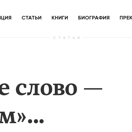
ить
Для России война с Украиной
Экономи
и на
как ядерный удар,
развити
е
нанесенный по самим себе
ИЦИЯ
СТАТЬИ
КНИГИ
БИОГРАФИЯ
ПРЕ
СТАТЬИ
— Узнать больше
— Узнать 
е слово —
зм»…