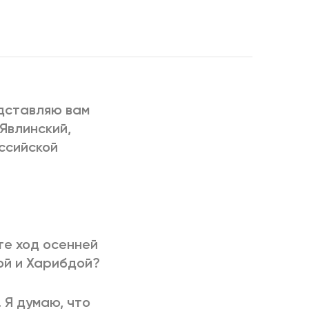
РИЧИНЫ
дставляю вам
Явлинский,
ссийской
те ход осенней
ой и Харибдой?
. Я думаю, что