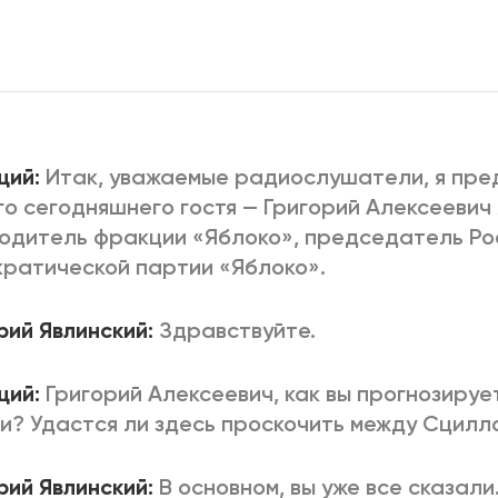
2025
2022
ЕННЫЙ ВЫХОД
РОССИЯ-2022: П
ВСЕ КНИГИ
щий:
Итак, уважаемые радиослушатели, я пре
ПОДРОБНЕЕ
о сегодняшнего гостя — Григорий Алексеевич 
одитель фракции «Яблоко», председатель Ро
ратической партии «Яблоко».
рий Явлинский:
Здравствуйте.
щий:
Григорий Алексеевич, как вы прогнозируе
и? Удастся ли здесь проскочить между Сцилл
рий Явлинский:
В основном, вы уже все сказали