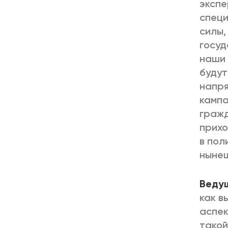
экспе
специ
силы,
госуд
наши 
будут
напря
кампа
гражд
прихо
в пол
нынеш
Веду
как в
аспек
такой