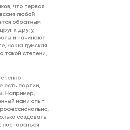
ков, что первая
сессия любой
яется обратным
руг к другу,
боты и начинают
те, наша думская
о такой степени,
тепенно
е есть партии,
ы. Например,
енный нами опыт
профессионально,
только создавать
к постараться