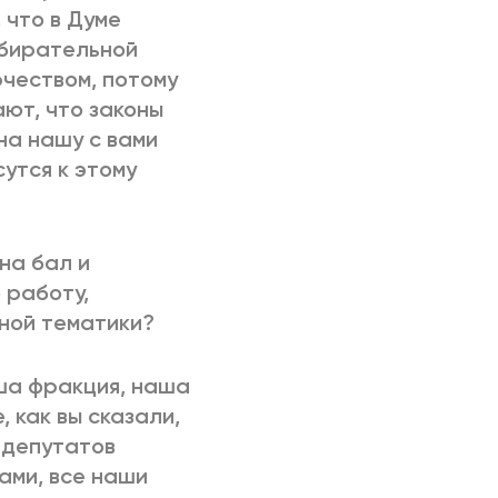
 что в Думе
збирательной
рчеством, потому
ают, что законы
 на нашу с вами
сутся к этому
 на бал и
 работу,
ной тематики?
ша фракция, наша
 как вы сказали,
о депутатов
ами, все наши