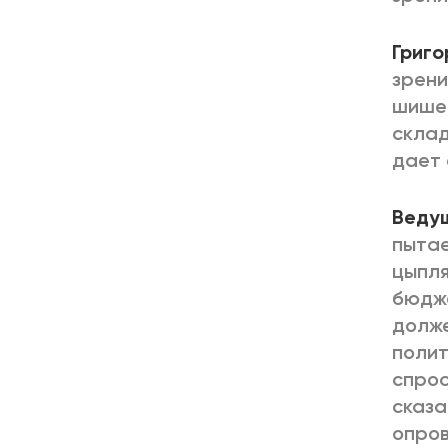
Григо
зрени
шишек
склад
дает 
Веду
пытае
цыпля
бюдже
долже
полит
спрос
сказа
опров