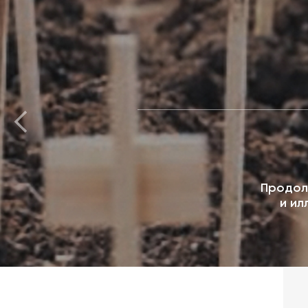
Продол
и ил