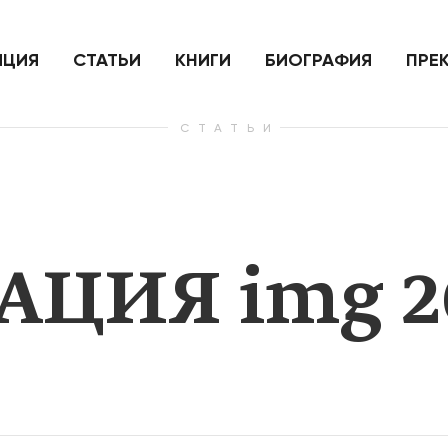
ить
Для России война с Украиной
Экономи
и на
как ядерный удар,
развити
е
нанесенный по самим себе
ИЦИЯ
СТАТЬИ
КНИГИ
БИОГРАФИЯ
ПРЕ
СТАТЬИ
— Узнать больше
— Узнать 
АЦИЯ img 2