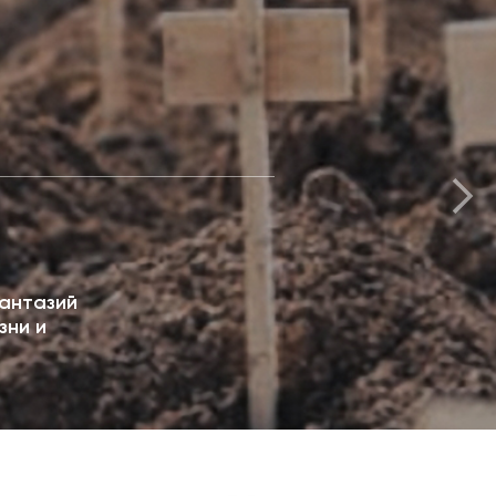
антазий
зни и