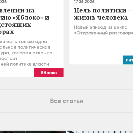
2026
17.06.2026
авлении на
Цель политики 
тию «Яблоко» и
жизнь человека
дстоящих
Новый эпизод из цикла
орах
«Откровенный разговор
ии есть только одна
альная политическая
тура, которая открыто
востоит
ин
ней политике власти
Яблоко
Все статьи