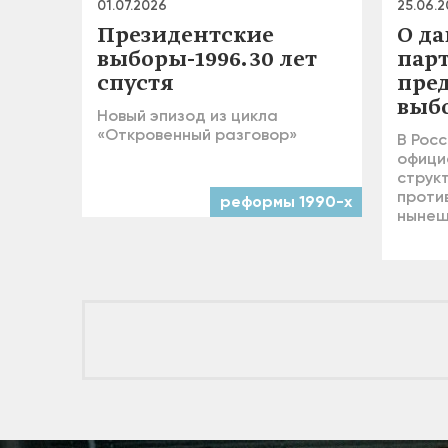
01.07.2026
25.06.
Президентские
О д
выборы-1996. 30 лет
пар
спустя
пре
выб
Новый эпизод из цикла
«Откровенный разговор»
В Росс
офици
струк
проти
реформы 1990-х
нынеш