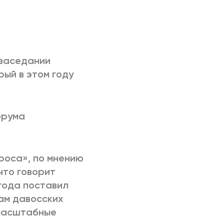
РИЧИНЫ
 заседании
ый в этом году
орума
роса», по мнению
 что говорит
года поставил
там давосских
омасштабные