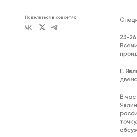
ЕДИНСТВ
Поделиться в соцсетях
Специ
23-26
Всеми
пройд
Г. Яв
двена
В час
Явлин
росси
точку
обсу