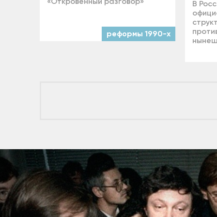
«Откровенный разговор»
В Росс
офици
струк
проти
реформы 1990-х
нынеш