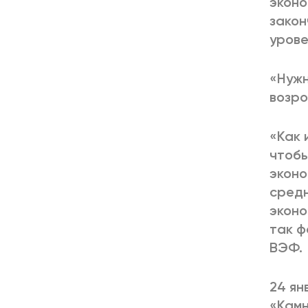
эконо
закон
урове
«Нужн
возро
«Как 
чтобы
эконо
средн
эконо
так ф
ВЭФ.
24 ян
«Камн