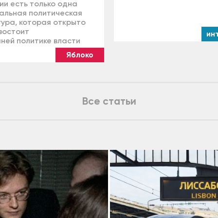
ии есть только одна
альная политическая
тура, которая открыто
востоит
ин
ней политике власти
Яблоко
Все статьи