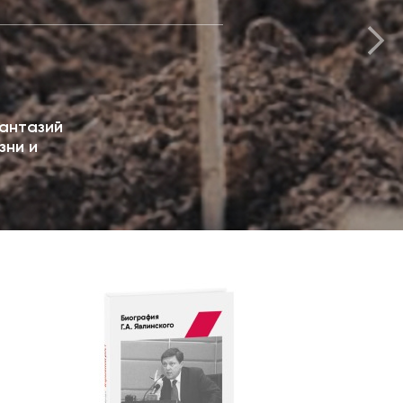
антазий
зни и