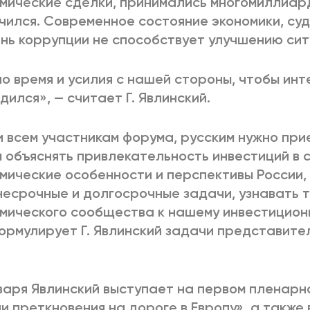
мические сделки, принимались многомиллиар
чился. Современное состояние экономики, су
нь коррупции не способствует улучшению сит
о время и усилия с нашей стороны, чтобы инт
дился», — считает Г. Явлинский.
и всем участникам форума, русским нужно при
 объяснять привлекательность инвестиций в 
мические особенности и перспективы России
есрочные и долгосрочные задачи, узнавать 
мического сообщества к нашему инвестиционн
ормулирует Г. Явлинский задачи представите
варя Явлинский выступает на первом пленарн
и преткновения на дороге в Европу», а также в