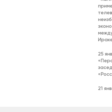
приме
телев
неизб
эконо
между
Ираке
25 ян
«Перс
засед
«Росс
21 ян