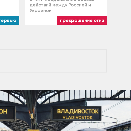
действий между Россией и
Украиной
тервью
прекращение огня