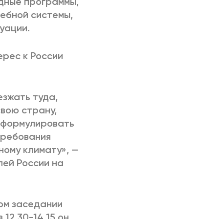
дные программы,
дебной системы,
уации.
ерес к России
езжать туда,
свою страну,
, формулировать
требования
ому климату», —
лей России на
ом заседании
 12.30-14.15 он