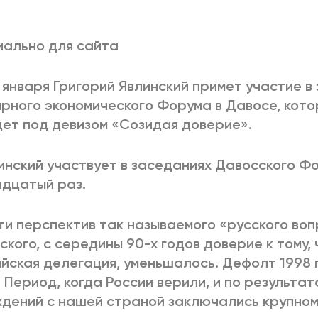
2025
2022
ЕННЫЙ ВЫХОД
РОССИЯ-2022: П
ально для сайта
 января Григорий Явлинский примет участие в
рного экономического Форума в Давосе, котор
ВСЕ КНИГИ
ПОДРОБНЕЕ
ет под девизом «Созидая доверие».
линский участвует в заседаниях Давосского Ф
дцатый раз.
ти перспектив так называемого «русского воп
ского, с середины 90-х годов доверие к тому,
йская делегация, уменьшалось. Дефолт 1998 
. Период, когда России верили, и по результа
ждений с нашей страной заключались крупн