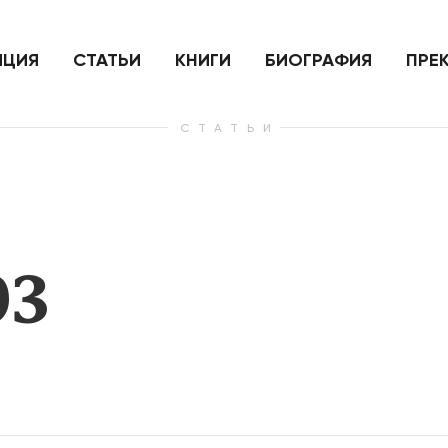
ить
Для России война с Украиной
Экономи
и на
как ядерный удар,
развити
е
нанесенный по самим себе
ИЦИЯ
СТАТЬИ
КНИГИ
БИОГРАФИЯ
ПРЕ
СТАТЬИ
— Узнать больше
— Узнать 
03