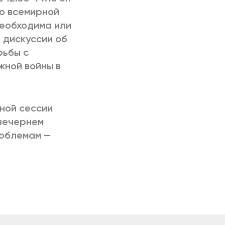
по всемирной
необходима или
 дискуссии об
рьбы с
жной войны в
вной сессии
вечернем
роблемам —