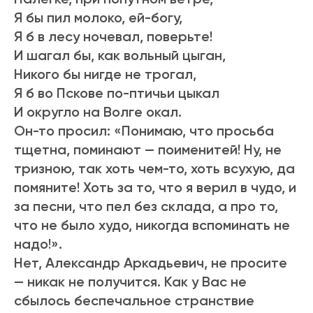
Я бы пил молоко, ей-богу,
Я б в лесу ночевал, поверьте!
И шагал бы, как вольный цыган,
Никого бы нигде не трогал,
Я б во Пскове по-птичьи цыкал
И округло на Волге окал.
Он-то просил: «Понимаю, что просьба
тщетна, поминают — поименитей! Ну, не
тризною, так хоть чем-то, хоть всухую, да
помяните! Хоть за то, что я верил в чудо, и
за песни, что пел без склада, а про то,
что не было худо, никогда вспоминать не
надо!».
Нет, Александр Аркадьевич, не просите
— никак не получится. Как у Вас не
сбылось беспечальное странствие