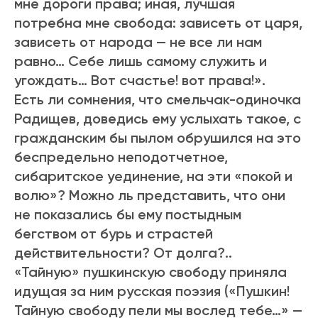
мне дороги права; иная, лучшая
потребна мне свобода: зависеть от царя,
зависеть от народа — не все ли нам
равно… Себе лишь самому служить и
угождать… Вот счастье! вот права!».
Есть ли сомнения, что смельчак-одиночка
Радищев, доведись ему услыхать такое, с
гражданским бы пылом обрушился на это
беспредельно неподотчетное,
сибаритское уединение, на эти «покой и
волю»? Можно ль представить, что они
не показались бы ему постыдным
бегством от бурь и страстей
действительности? От долга?..
«Тайную» пушкинскую свободу приняла
идущая за ним русская поэзия («Пушкин!
Тайную свободу пели мы вослед тебе…» —