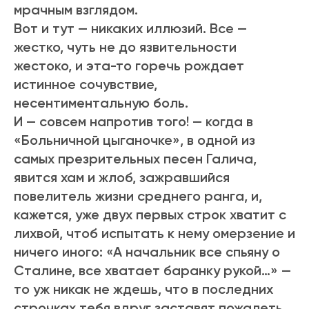
мрачным взглядом.
Вот и тут — никаких иллюзий. Все —
жестко, чуть не до язвительности
жестоко, и эта-то горечь рождает
истинное сочувствие,
несентиментальную боль.
И — совсем напротив того! — когда в
«Больничной цыганочке», в одной из
самых презрительных песен Галича,
явится хам и жлоб, зажравшийся
повелитель жизни среднего ранга, и,
кажется, уже двух первых строк хватит с
лихвой, чтоб испытать к нему омерзение и
ничего иного: «А начальник все спьяну о
Сталине, все хватает баранку рукой…» —
то уж никак не ждешь, что в последних
строчках тебя вдруг заставят пожалеть