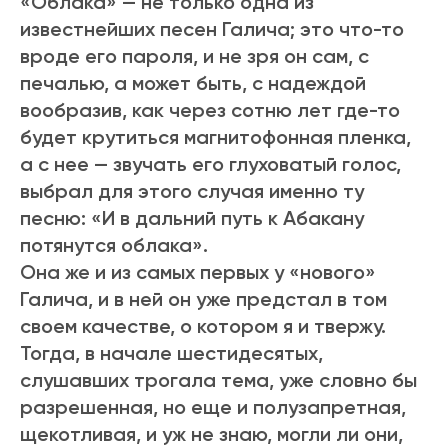
«Облака» — не только одна из
известнейших песен Галича; это что-то
вроде его пароля, и не зря он сам, с
печалью, а может быть, с надеждой
вообразив, как через сотню лет где-то
будет крутиться магнитофонная пленка,
а с нее — звучать его глуховатый голос,
выбрал для этого случая именно ту
песню: «И в дальний путь к Абакану
потянутся облака».
Она же и из самых первых у «нового»
Галича, и в ней он уже предстал в том
своем качестве, о котором я и твержу.
Тогда, в начале шестидесятых,
слушавших трогала тема, уже словно бы
разрешенная, но еще и полузапретная,
щекотливая, и уж не знаю, могли ли они,