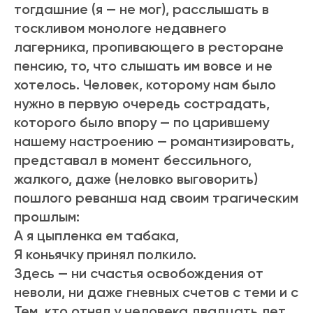
тогдашние (я — не мог), расслышать в
тоскливом монологе недавнего
лагерника, пропивающего в ресторане
пенсию, то, что слышать им вовсе и не
хотелось. Человек, которому нам было
нужно в первую очередь сострадать,
которого было впору — по царившему
нашему настроению — романтизировать,
представал в момент бессильного,
жалкого, даже (неловко выговорить)
пошлого реванша над своим трагическим
прошлым:
А я цыпленка ем табака,
Я коньячку принял полкило.
Здесь — ни счастья освобождения от
неволи, ни даже гневных счетов с теми и с
Тем, кто отнял у человека двадцать лет