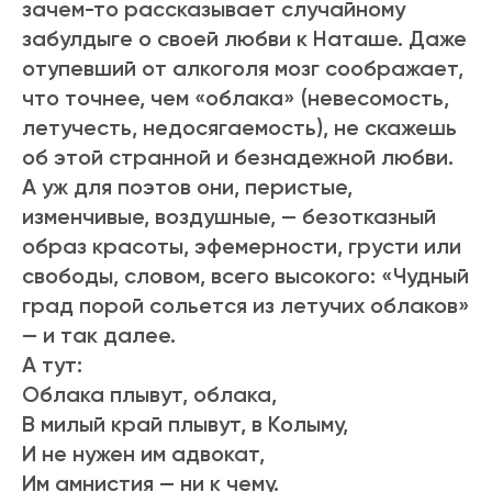
зачем-то рассказывает случайному
забулдыге о своей любви к Наташе. Даже
отупевший от алкоголя мозг соображает,
что точнее, чем «облака» (невесомость,
летучесть, недосягаемость), не скажешь
об этой странной и безнадежной любви.
А уж для поэтов они, перистые,
изменчивые, воздушные, — безотказный
образ красоты, эфемерности, грусти или
свободы, словом, всего высокого: «Чудный
град порой сольется из летучих облаков»
— и так далее.
А тут:
Облака плывут, облака,
В милый край плывут, в Колыму,
И не нужен им адвокат,
Им амнистия — ни к чему.