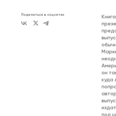
ЕДИНСТВ
Поделиться в соцсетях
Книга
презе
предо
выпус
обычн
Марке
неодн
Амери
он та
куда 
попра
автор
выпус
издат
под ш