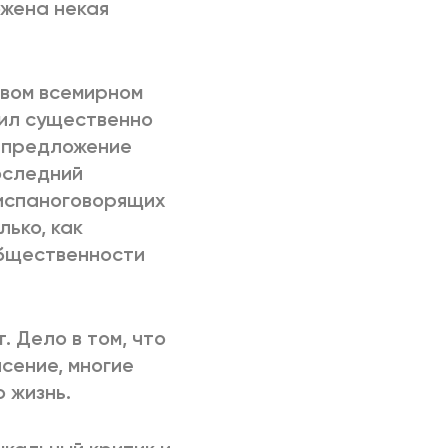
ожена некая
рвом всемирном
жил существенно
о предложение
последний
 испаноговорящих
ько, как
общественности
. Дело в том, что
ясение, многие
 жизнь.