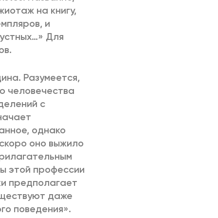
жиотаж на книгу,
мпляров, и
рустных…» Для
ов.
ина. Разумеется,
ю человечества
делений с
начает
анное, однако
 скоро оно выжило
 прилагательным
цы этой профессии
аки предполагает
существуют даже
го поведения».