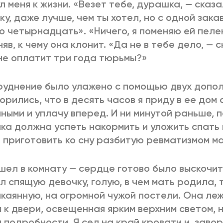
л меня к жизни. «Везет тебе, дурашка, — сказ
ку, даже лучше, чем ты хотел, но с одной зака
о четырнадцать». «Ничего, я поменяю ей пелен
няв, к чему она клонит. «Да не в тебе дело, — 
не оплатит три года тюрьмы?»
уднение было улажено с помощью двух допол
орились, что в десять часов я приду в ее дом 
ными и уплачу вперед. И ни минутой раньше, 
ка должна успеть накормить и уложить спать
 приготовить ко сну разбитую ревматизмом м
шел в комнату — сердце готово было выскочить
л спящую девочку, голую, в чем мать родила,
каянную, на огромной чужой постели. Она леж
 к двери, освещенная ярким верхним светом, 
 подробности. Я сел на край кровати и, заво