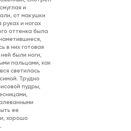
смуглая и
вали, от макушки
 руках и ногах
ого оттенка была
 наметившиеся,
ь в них готовая
ней были ноги,
ыми пальцами, как
вся светилась
симой. Трудно
рисовой пудры,
есницами,
малеванными
рыть ее
и, хорошо
…