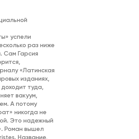
РИЧИНЫ
ициальной
ты» успели
несколько раз ниже
. Сам Гарсия
орится,
урналу «Латинская
ировых изданиях,
 доходит туда,
няет вакуум,
ем. А потому
ат» никогда не
ной. Это надежный
». Роман вышел
istes. Название,