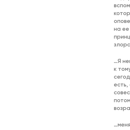
вспом
котор
опове
на ее
принц
злора
…Я не
к том
сегод
есть,
совес
потом
возра
…меня