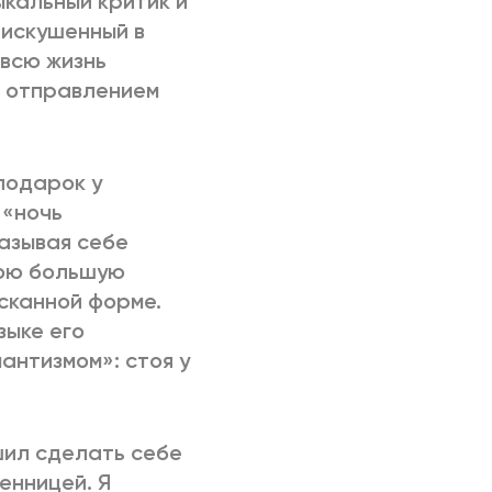
ыкальный критик и
 искушенный в
 всю жизнь
м отправлением
подарок у
 «ночь
азывая себе
вою большую
сканной форме.
зыке его
антизмом»: стоя у
ешил сделать себе
енницей. Я