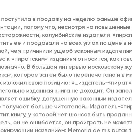
2025
2022
ЕННЫЙ ВЫХОД
РОССИЯ-2022: П
 поступила в продажу на неделю раньше оф
нтации, потому что, несмотря на повышенные
сторожности, колумбийские издатели-«пира
тить ее и продавали на всех углах по цене в 
ВСЕ КНИГИ
ПОДРОБНЕЕ
ой, чем причинили ущерб законным издателям
с к «пиратским» изданиям относится, как гов
означно. В большом интервью московскому ж
ка», которое затем было перепечатано и в м
к изложил свою позицию: «…издатель-«пират»
легально изданная книга не доходит. Он запол
вляет ошибку, допущенную законным издател
 получает больше читателей… Издатель-«пир
тит книгу, у которой нет шансов быть продан
ель, он не ошибается, он проиграть не может
окирующим названием: Memoria de mis putas tr