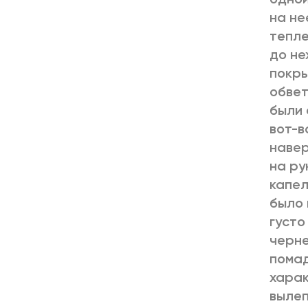
на не
тепле
до не
покры
обвет
были 
вот-в
навер
на ру
капел
было 
густо
черне
помад
харак
вылеп