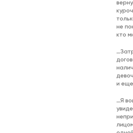
верну
куроч
тольк
не по
кто м
…Затр
догов
налич
девоч
и еще
…Я во
увиде
непри
лицом
одной