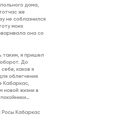
польного дома,
 тотчас же
зу не соблазнился
тоту моих
говаривала она со
ь таким, я пришел
аоборот. До
себе, каков я
 для облегчения
е Кабаркас,
м новой жизни в
 покойники…
с Росы Кабаркас