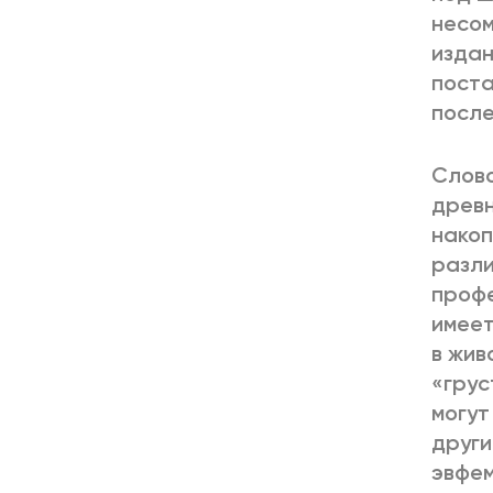
несом
издан
поста
после
Слово
древн
накоп
разли
профе
имеет
в жив
«грус
могут
други
эвфем