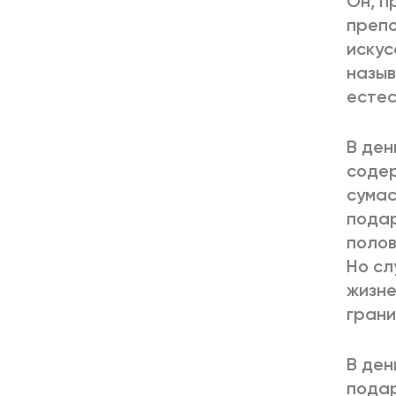
Он, п
препо
искус
назыв
естес
В ден
содер
сумас
подар
полов
Но сл
жизне
грани
В ден
подар