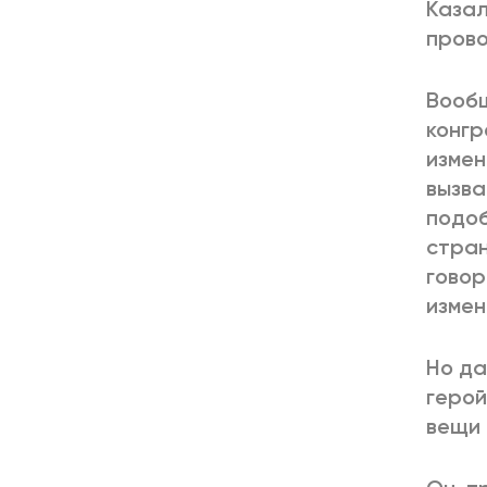
Казал
прово
Вообщ
конгр
измен
вызва
подоб
стран
говор
измен
Но да
герой
вещи 