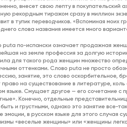
ненно, внесет свою лепту в покупательский а
ную рекордным тиражом сразу в миллион экзе
вит в тупик переводчиков. «Вспоминая моих г
днего слова названия имеется много вариант
 puta по-испански означает продажная женщ
ейшая на земле профессия за долгую истори
ила для такого рода женщин множество опре
чными оттенками. Слово puta не просто обоз
ссию, занятие, это слово оскорбительное, бр
 право на существование в литературе, коль
ом языке. Смущает другое — его сочетание с
тные». Конечно, отдельные представительни
 быть и грустными, однако это занятие все-т
е эмоции, в русском языке для этого случая 
измы «веселые женщины» или «женщины легко