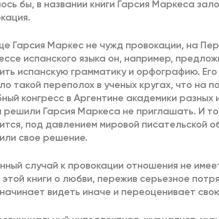
ось бы, в названии книги Гарсия Маркеса зал
кация.
е Гарсия Маркес не чужд провокации, на Пе
ессе испанского языка он, например, предло
ить испанскую грамматику и орфографию. Ег
ло такой переполох в ученых кругах, что на 
ный конгресс в Аргентине академики разных
 решили Гарсия Маркеса не приглашать. И тол
ится, под давлением мировой писательской 
или свое решение.
нный случай к провокации отношения не имеет
 этой книги о любви, пережив серьезное потр
начинает видеть иначе и переоценивает свою