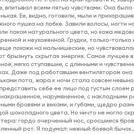
е, впитывал всеми пятью чувствами. Она была 
нькая. Ее, видно, готовили, мыли и прихораши
жного пушка на лобке. Завили волосы, ногти на
ли лаком натурального цвета, но кожа медов
ренной и неухоженной. Грудки, только-только
еще похожи на мальчишеские, но чувствовалас
от брызнуть скрытая энергия. Самое лучшее в 
ное, мягко ступавшие, с длинными и чувственн
ках. Даже под работавшим вентилятором она 
ьками пота, жара к ночи стала совсем невыно
представить себе ее лицо под густым слоем 
 накрашенное, нарумяненное, с накладными р
ными бровями и веками, и губами, щедро раз
ой шоколадного цвета. Но ничто не могло ск
тера: гордо очерченный нос, сросшиеся бров
ленный рот. Я подумал: нежный боевой бычок