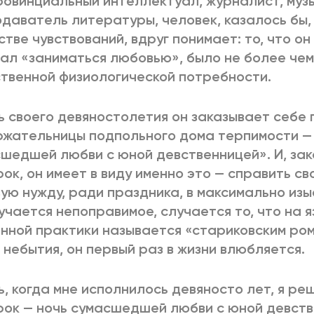
ровинциальный интеллектуал, журналист, муз
даватель литературы, человек, казалось бы,
стве чувствований, вдруг понимает: то, что он
ал «заниматься любовью», было не более че
твенной физиологической потребности.
ь своего девяностолетия он заказывает себе 
жательницы подпольного дома терпимости —
шедшей любви с юной девственницей». И, зак
ок, он имеет в виду именно это — справить с
ую нужду, ради праздника, в максимально изы
учается непоправимое, случается то, что на я
нной практики называется «стариковским ром
 небытия, он первый раз в жизни влюбляется.
ь, когда мне исполнилось девяносто лет, я р
ок — ночь сумасшедшей любви с юной девств