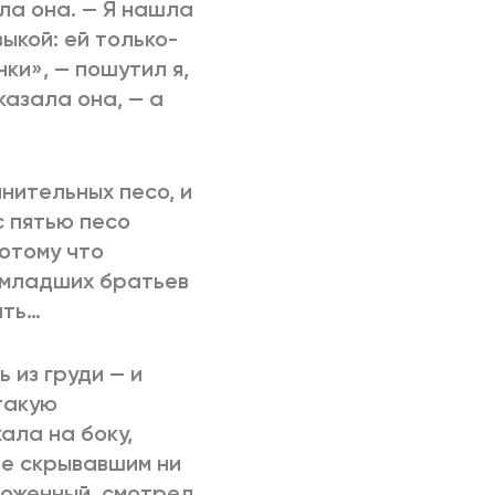
ала она. — Я нашла
выкой: ей только-
ки», — пошутил я,
сказала она, — а
нительных песо, и
с пятью песо
потому что
 младших братьев
ать…
 из груди — и
 такую
ала на боку,
не скрывавшим ни
роженный, смотрел