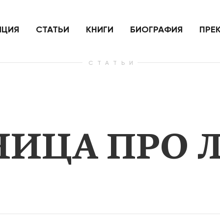
ить
Для России война с Украиной
Экономи
и на
как ядерный удар,
развити
е
нанесенный по самим себе
ИЦИЯ
СТАТЬИ
КНИГИ
БИОГРАФИЯ
ПРЕ
СТАТЬИ
— Узнать больше
— Узнать 
АНИЦА ПРО