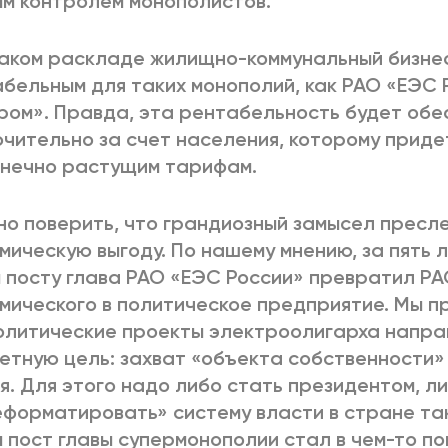
м контролем монополистов.
аком раскладе жилищно-коммунальный бизне
бельным для таких монополий, как РАО «ЕЭС 
ром». Правда, эта рентабельность будет обе
чительно за счет населения, которому приде
нечно растущим тарифам.
о поверить, что грандиозный замысел пресле
мическую выгоду. По нашему мнению, за пять 
 посту глава РАО «ЕЭС России» превратил РА
мического в политическое предприятие. Мы п
олитические проекты электроолигарха напра
етную цель: захват «объекта собственности»
я. Для этого надо либо стать президентом, л
форматировать» систему власти в стране та
 пост главы супермонополии стал в чем-то п