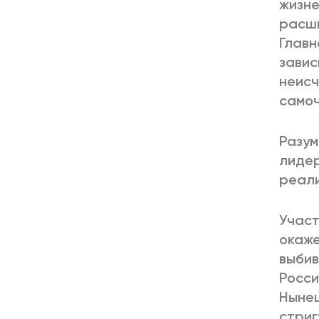
жизне
расши
Главн
завис
неисч
самоч
Разум
лидер
реали
Участ
окаже
выбив
Росси
Нынеш
стриг