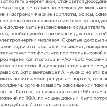
 заплатить энергетикам, становятся доходами
ми отнюдь не только на роскошную жизнь м
нии (астрономические зарплаты, офисы, самол
 же деньгами оплачивается и Госэнергонадзо
ый должен быть независимым и осуществлять
оль, необходимый в том числе и для того, чт
электроэнергии «налево». Скрытые доходы э
олии подсчитать сегодня не сможет, наверное,
тельствует тот факт, что при столь высокой 
роэнергии капитализация РАО «ЕЭС России» 
пала в три раза. Акционеры (в том числе госу
рывают. Зато выигрывает А. Чубайс: на эти д
жать политические ресурсы — партию, телев
холдинги, организовывать заказные кампании
ентов. Кстати, на дискредитацию «Яблока» и
ожений по ЖКХ, по нашим данным, было потр
она рублей. И это только начало.