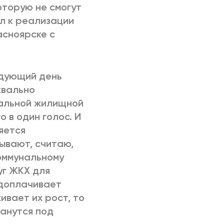
оторую не смогут
ил к реализации
асноярске с
едующий день
квально
ральной жилищной
 в один голос. И
яется
ывают, считаю,
оммунальному
уг ЖКХ для
 доплачивает
ивает их рост, то
танутся под