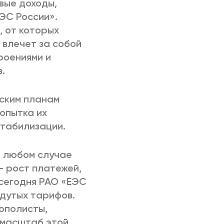
вые доходы,
ЭС России».
, от которых
 влечет за собой
роениями и
.
вским планам
опытка их
стабилизации.
в любом случае
— рост платежей,
 сегодня РАО «ЕЭС
 дутых тарифов.
ополисты,
, масштаб этой