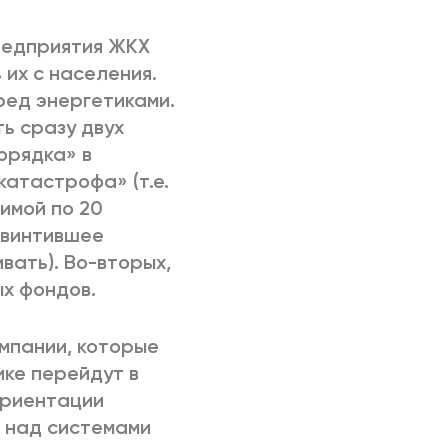
редприятия ЖКХ
 их с населения.
ед энергетиками.
ь сразу двух
порядка» в
катастрофа» (т.е.
имой по 20
звинтившее
вать). Во-вторых,
ых фондов.
омпании, которые
ике перейдут в
ориентации
ь над системами