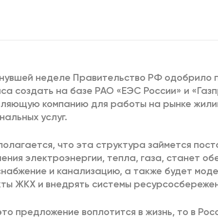
2025
2022
ЕННЫЙ ВЫХОД
РОССИЯ-2022: П
ВСЕ КНИГИ
нувшей неделе Правительство РФ одобрило 
ПОДРОБНЕЕ
са создать на базе РАО «ЕЭС России» и «Газ
вляющую компанию для работы на рынке жил
нальных услуг.
олагается, что эта структура займется пост
ения электроэнергии, тепла, газа, станет об
набжение и канализацию, а также будет мод
ты ЖКХ и внедрять системы ресурсосбережен
это предложение воплотится в жизнь, то в Росс