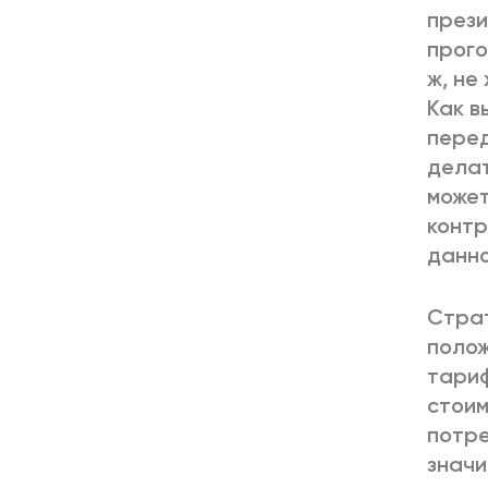
прези
прого
ж, не
Как в
перед
делат
может
контр
данно
Страт
полож
тариф
стоим
потре
значи