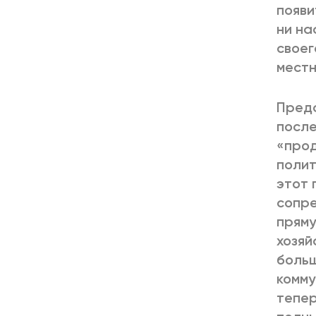
появи
ни на
своег
местн
Предс
после
«прод
полит
этот 
сопре
пряму
хозяй
больш
комму
тепер