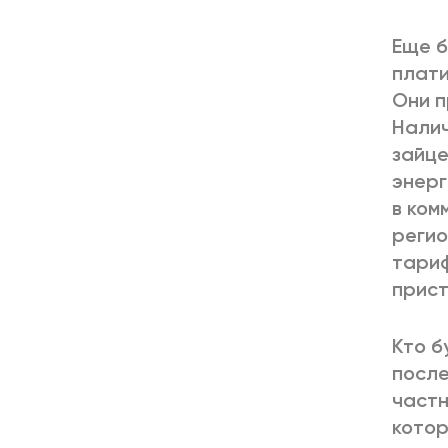
Еще б
плати
Они п
Налич
зайце
энерг
в ком
регио
тариф
прист
Кто б
после
частн
котор