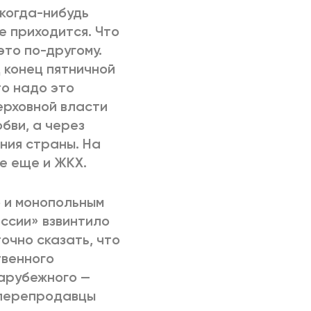
 когда-нибудь
е приходится. Что
это по-другому.
 конец пятничной
то надо это
верховной власти
бви, а через
ния страны. На
е еще и ЖКХ.
 и монопольным
ссии» взвинтило
очно сказать, что
твенного
зарубежного —
 перепродавцы