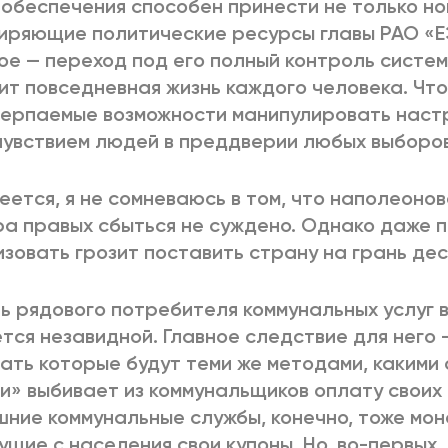
обеспечения способен принести не только но
ряющие политические ресурсы главы РАО «Е
ое — переход под его полный контроль систем
ит повседневная жизнь каждого человека. Что
ерпаемые возможности манипулировать наст
увствием людей в преддверии любых выборов
еется, я не сомневаюсь в том, что наполеоно
а правых сбыться не суждено. Однако даже п
зовать грозит поставить страну на грань де
ь рядового потребителя коммунальных услуг 
тся незавидной. Главное следствие для него 
ать которые будут теми же методами, какими
и» выбивает из коммунальщиков оплату своих
ние коммунальные службы, конечно, тоже мон
ущие с населения свои купоны. Но, во-первых