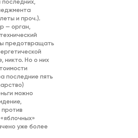
 последних,
енеджмента
еты и проч.).
р — орган,
 технический
обы предотвращать
нергетической
 никто. Но о них
стоимости
за последние пять
дарство)
еньги можно
идение,
 против
 «яблочных»
ачено уже более