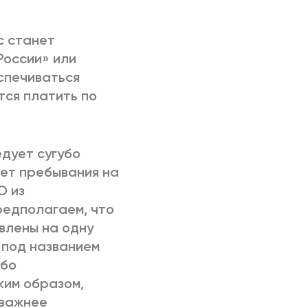
с станет
России» или
спечиваться
тся платить по
дует сугубо
лет пребывания на
О из
редполагаем, что
влены на одну
 под названием
ибо
ким образом,
оважнее