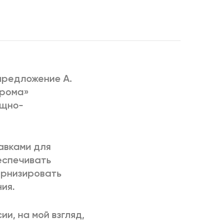
РИЧИНЫ
предложение А.
прома»
ищно-
авками для
еспечивать
ернизировать
ия.
ии, на мой взгляд,