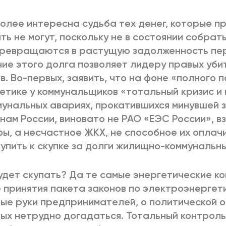
олее интересна судьба тех денег, которые п
ть не могут, поскольку не в состоянии собрать
ревращаются в растущую задолженность пер
ие этого долга позволяет лидеру правых убит
в. Во-первых, заявить, что на фоне «полного 
етике у коммунальщиков «тотальный кризис и 
мунальных авариях, прокатившихся минувшей з
нам России, виновато не РАО «ЕЭС России», в
ы, а несчастное ЖКХ, не способное их оплачи
упить к скупке за долги жилищно-коммунальн
удет скупать? Да те самые энергетические к
 принятия пакета законов по электроэнергет
ые руки предпринимателей, о политической 
ых нетрудно догадаться. Тотальный контрол