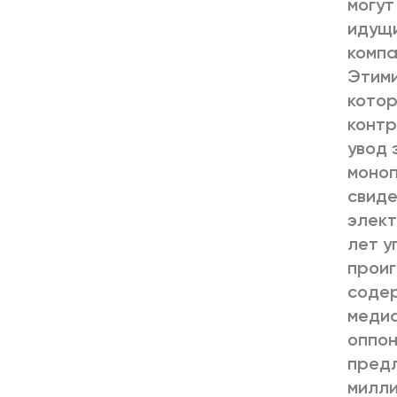
могут
идущи
компа
Этими
котор
контр
увод 
моноп
свиде
элект
лет у
проиг
содер
медиа
оппон
предл
милли