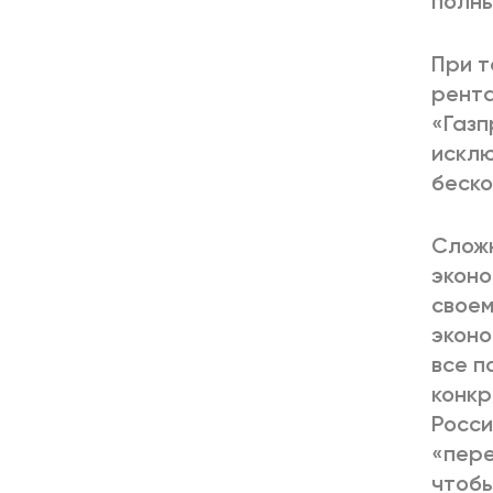
полны
При т
рента
«Газп
исклю
беско
Сложн
эконо
своем
эконо
все п
конкр
Росси
«пере
чтобы