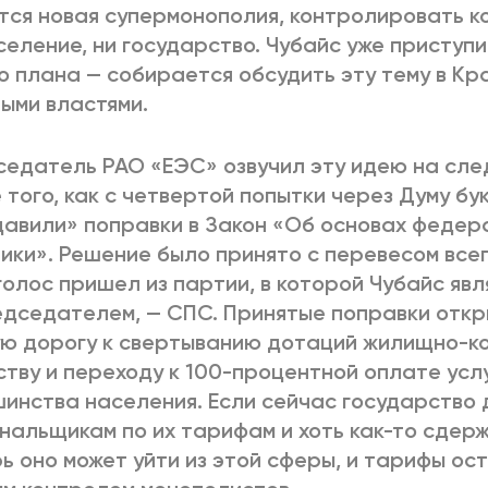
тся новая супермонополия, контролировать к
селение, ни государство. Чубайс уже приступ
о плана — собирается обсудить эту тему в Кр
ыми властями.
едатель РАО «ЕЭС» озвучил эту идею на сл
 того, как с четвертой попытки через Думу бу
авили» поправки в Закон «Об основах феде
ики». Решение было принято с перевесом всего
голос пришел из партии, в которой Чубайс явл
дседателем, — СПС. Принятые поправки откр
ю дорогу к свертыванию дотаций жилищно-к
ству и переходу к 100-процентной оплате усл
инства населения. Если сейчас государство
нальщикам по их тарифам и хоть как-то сдерж
ь оно может уйти из этой сферы, и тарифы ос