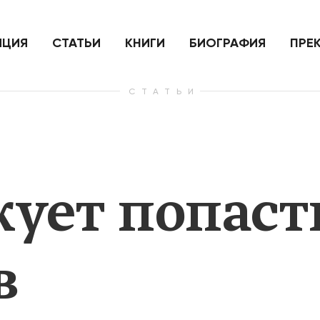
ить
Для России война с Украиной
Экономи
и на
как ядерный удар,
развити
е
нанесенный по самим себе
ИЦИЯ
СТАТЬИ
КНИГИ
БИОГРАФИЯ
ПРЕ
СТАТЬИ
— Узнать больше
— Узнать 
ует попасть
в