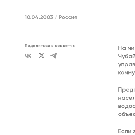
ЕДИНСТВ
10.04.2003 /
Россия
Поделиться в соцсетях
На ми
Чубай
упра
комму
Предп
насел
водос
объек
Если 