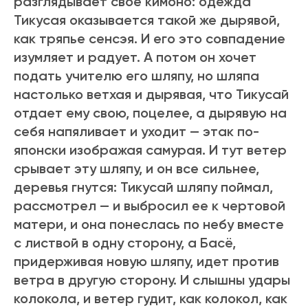
разглядывает свое кимоно: одежда
Тикусая оказывается такой же дырявой,
как тряпье сенсэя. И его это совпадение
изумляет и радует. А потом он хочет
подать учителю его шляпу, но шляпа
настолько ветхая и дырявая, что Тикусай
отдает ему свою, поцелее, а дырявую на
себя напяливает и уходит — этак по-
японски изображая самурая. И тут ветер
срывает эту шляпу, и он все сильнее,
деревья гнутся: Тикусай шляпу поймал,
рассмотрел — и выбросил ее к чертовой
матери, и она понеслась по небу вместе
с листвой в одну сторону, а Басё,
придерживая новую шляпу, идет против
ветра в другую сторону. И слышны удары
колокола, и ветер гудит, как колокол, как