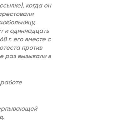
ссылке), когда он
 арестовали
ихбольницу,
ут и одиннадцать
8 г. его вместе с
отеста против
не раз вызывали в
 работе
счерпывающей
д.