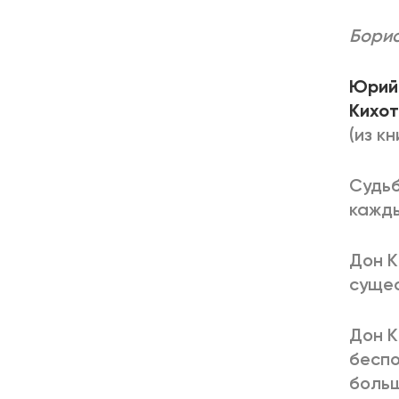
Борис
Юрий
Кихот
(из к
Судьб
кажды
Дон К
сущес
Дон К
беспо
больш