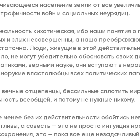
чивающееся население земли от все увеличи
трофичности войн и социальных неурядиц.
еальность кихотическая, ибо наши понятия о
х и злых несовершенны, а наша преображаю
таточна. Люди, живущие в этой действительн
ло, не могут убедительно обосновать своих д
атиками, верными науке, они вступают в нера
норукие властолюбцы всех политических лаг
 вечные отщепенцы, бессильные сплотить мир
ность всеобщей, и потому не нужные никому.
е менее без их действительности обойтись не
тливы, а совесть — это не просто интуиция н
охранения, это — пока все еще незадачливый