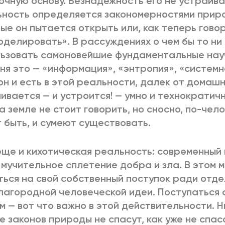
очную основу. Безнадежность его не устраива
ность определяется закономерностями приро
ые он пытается открыть или, как теперь говор
оделировать». В рассуждениях о чем бы то ни
ьзовать самоновейшие фундаментальные науч
ня это — «информация», «энтропия», «системно
он и есть в этой реальности, далек от домаш
ивается — и устроится! — умно и технократичн
а земле не стоит говорить, но сносно, по-чел
 быть, и сумеют существовать.
еще и кихотическая реальность: современный
 мучительное сплетение добра и зла. В этом 
ься на свой собственный поступок ради отде
лагородной человеческой идеи. Поступаться 
м — вот что важно в этой действительности. Н
е законов природы не спасут, как уже не спас