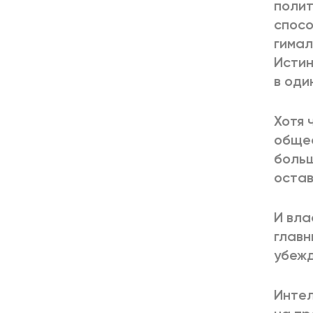
полит
спосо
гимал
Истин
в оди
Хотя 
общес
больш
остав
И вла
главн
убежд
Интел