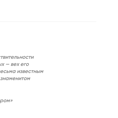
РИЧИНЫ
твительности
х — вех его
весьма известным
а знаменитом
ором»