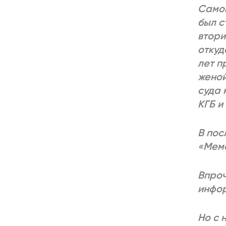
Самог
был с
втори
откуд
лет п
женой
суда 
КГБ и
В пос
«Мем
Впроч
инфор
Но с 