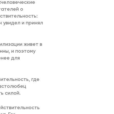
рхчеловеческие
тателей о
ствительность:
н увидел и принял
илизации живет в
нны, и поэтому
енее для
ительность, где
ластолюбец
ть силой.
ействительность