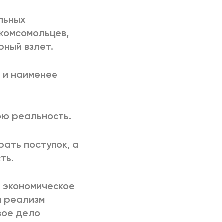
льных
 комсомольцев,
ный взлет.
 и наименее
ою реальность.
рать поступок, а
ть.
е экономическое
й реализм
вое дело