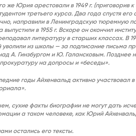
о же Юрия арестовали в 1949 г. (приговорив к 
тудентом третьего курса. Два года спустя его
чно, направили в Ленинградскую тюремную пс
а выпустили в 1955 г. Вскоре он окончил инстит
реподавал литературу в старших классах. В 196
 уволили из школы — за подписание письма пр
над А. Гинзбургом и Ю. Галансковым. Позднее 
 прокуратуру на допросы и «беседы».
ледние годы Айхенвальд активно участвовал в
ориала».
ем, сухие факты биографии не могут дать и
мации а таком человеке, как Юрий Айхенваль
нами остались его тексты.