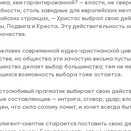
ика, кем гарантированной? — власти, не све
бности, столь завидные для европейских меч
айских странцах, — Христос выбрал свою дей
ы, Подвига и Креста. Эту действительность о
ночестве.
человек современной иудео-христианской цив
тве, но общества эти зачастую весьма пусты
инство делает выбор большинства; тем не м
шихся возможность выбора тоже остается.
столюбивый прагматик выбирает свою действ
ые составляющие — интрига, сговор, удар; в
ен, что сила солому ломит, и хочет всегда бы
лигент-скептик старается поставить свою д