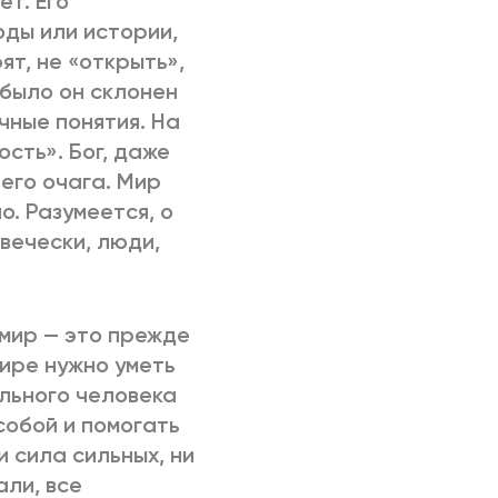
ет. Его
ды или истории,
ят, не «открыть»,
 было он склонен
ные понятия. На
сть». Бог, даже
него очага. Мир
о. Разумеется, о
овечески, люди,
 мир — это прежде
мире нужно уметь
льного человека
собой и помогать
и сила сильных, ни
али, все