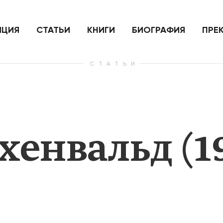
ить
Для России война с Украиной
Экономи
и на
как ядерный удар,
развити
е
нанесенный по самим себе
ИЦИЯ
СТАТЬИ
КНИГИ
БИОГРАФИЯ
ПРЕ
СТАТЬИ
— Узнать больше
— Узнать 
енвальд (1