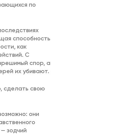
вающихся по
 последствиях
щая способность
ости, как
ействий. С
зрешимый спор, а
ерей их убивают.
, сделать свою
возможно: они
равственного
 — зодчий