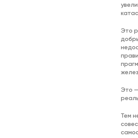
увели
катас
Это р
добры
недос
прави
прагм
желез
Это —
реаль
Тем н
совес
самос