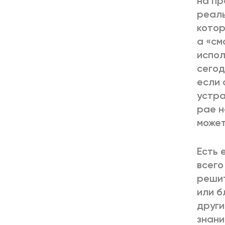
на пр
реаль
котор
а «см
испол
сегод
если 
устра
рае н
может
Есть 
всего
решит
или б
други
знани