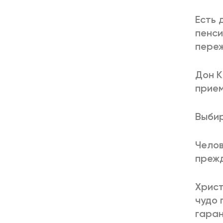
Есть 
пенси
переж
Дон К
прием
Выбир
Челов
прежд
Христ
чудо 
гаран