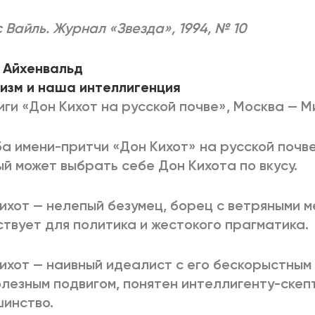
 Вайль. Журнал «Звезда», 1994, № 10
 Айхенвальд
изм и наша интеллигенция
ниги «Дон Кихот на русской почве», Москва — Мин
а имени-притчи «Дон Кихот» на русской почве
й может выбрать себе Дон Кихота по вкусу.
ихот — нелепый безумец, борец с ветряными м
твует для политика и жестокого прагматика.
ихот — наивный идеалист с его бескорыстным
лезным подвигом, понятен интеллигенту-скепт
инство.