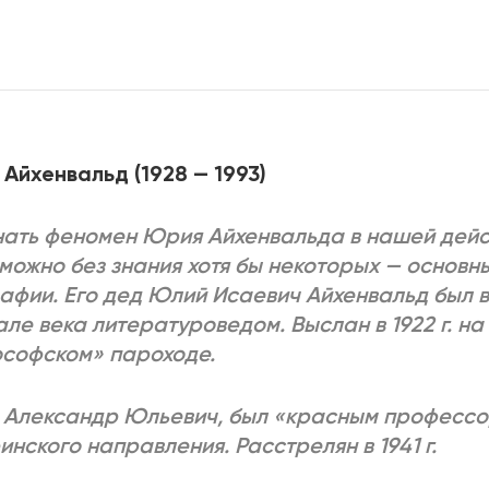
2025
2022
ЕННЫЙ ВЫХОД
РОССИЯ-2022: П
ВСЕ КНИГИ
Айхенвальд (1928 — 1993)
ПОДРОБНЕЕ
ать феномен Юрия Айхенвальда в нашей дейс
можно без знания хотя бы некоторых — основны
афии. Его дед Юлий Исаевич Айхенвальд был 
але века литературоведом. Выслан в 1922 г. н
софском» пароходе.
 Александр Юльевич, был «красным професс
инского направления. Расстрелян в 1941 г.