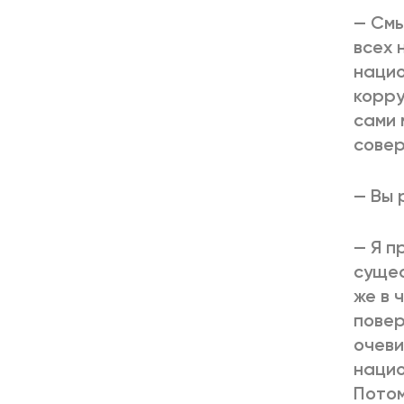
— Смы
всех 
нацио
корру
сами 
совер
— Вы 
— Я п
сущес
же в 
повер
очеви
нацио
Потом