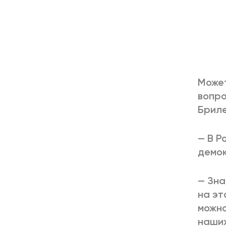
Может
вопро
Бриле
— В Р
демо
— Зна
на эт
можно
наших