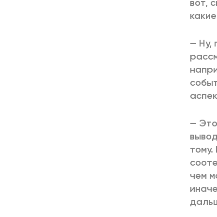
вот, 
какие
— Ну,
рассм
напри
событ
аспек
— Это
вывод
тому.
сооте
чем м
иначе
дальш