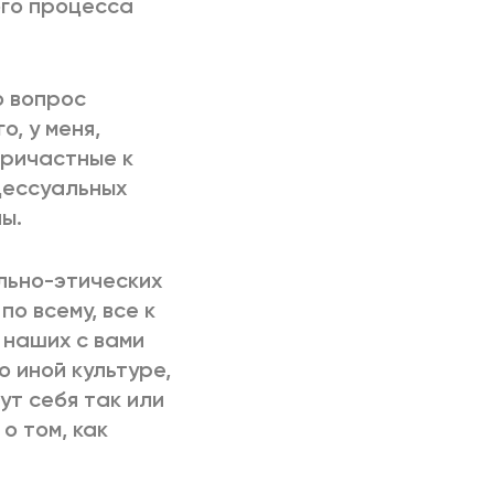
ого процесса
о вопрос
, у меня,
причастные к
цессуальных
ы.
ально-этических
по всему, все к
х наших с вами
 иной культуре,
ут себя так или
о том, как