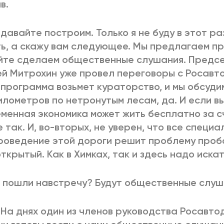
в.
 давайте построим. Только я не буду в этот ра
ь, а скажу вам следующее. Мы предлагаем п
йте сделаем общественные слушания. Предс
й Митрохин уже провел переговоры с Росавт
программа возьмет кураторство, и мы обсудим
илометров по нетронутым лесам, да. И если в
менная экономика может жить бесплатно за сч
е так. И, во-вторых, не уверен, что все специ
роведение этой дороги решит проблему проб
ткрытый. Как в Химках, так и здесь надо иска
 пошли навстречу? Будут общественные слу
 На днях один из членов руководства Росавто