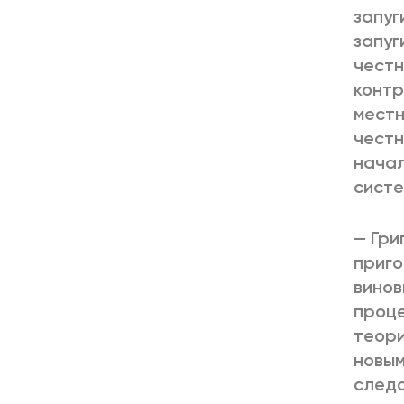
запуг
запуг
честн
контр
местн
честн
начал
систе
— Гри
приго
винов
проце
теори
новым
следо