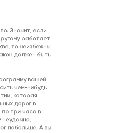
ло. Значит, если
другому работает
кве, то неизбежны
закон должен быть
 программу вашей
осить чем-нибудь
тии, которая
ьных дорог в
 по три часа в
у неудачно,
ог побольше. А вы