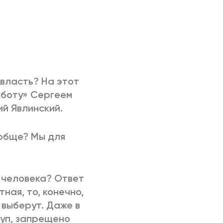
 власть? На этот
бботу» Сергеем
й Явлинский.
ообще? Мы для
о человека? Ответ
ная, то, конечно,
 выберут. Даже в
куп, запрещено