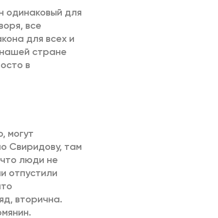
он одинаковый для
воря, все
кона для всех и
в нашей стране
осто в
, могут
по Свиридову, там
 что люди не
ни отпустили
что
яд, вторична.
мянин.