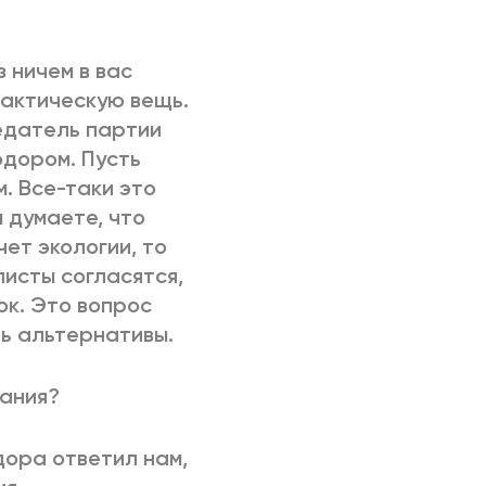
з ничем в вас
рактическую вещь.
едатель партии
одором. Пусть
. Все-таки это
ы думаете, что
ет экологии, то
алисты согласятся,
ок. Это вопрос
ть альтернативы.
шания?
дора ответил нам,