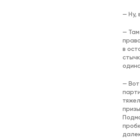
— Ну, 
— Там
право
в ост
стычк
одина
— Вот
парти
тяжел
призы
Подмо
пробк
далек