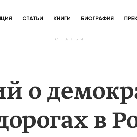
ить
Для России война с Украиной
Экономи
и на
как ядерный удар,
развити
е
нанесенный по самим себе
ИЦИЯ
СТАТЬИ
КНИГИ
БИОГРАФИЯ
ПРЕ
СТАТЬИ
— Узнать больше
— Узнать 
й о демокр
дорогах в Р