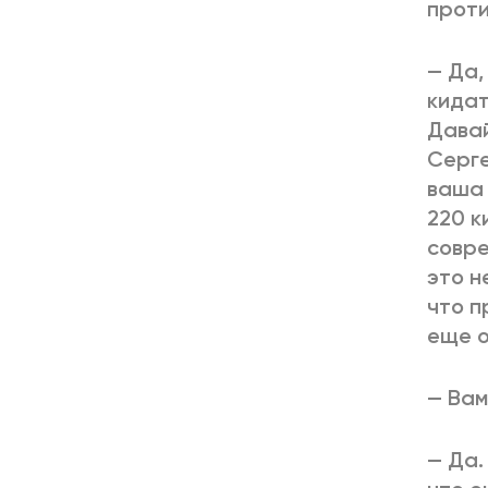
проти
— Да,
кидат
Дава
Серге
ваша 
220 к
совре
это н
что п
еще о
— Вам
— Да.