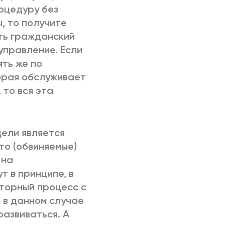
роцедуру без
ы, то получите
сть гражданский
управление. Если
ть же по
торая обслуживает
 то вся эта
дели является
то (обвиняемые)
 на
 в принципе, в
вторный процесс с
о в данном случае
развиваться. А