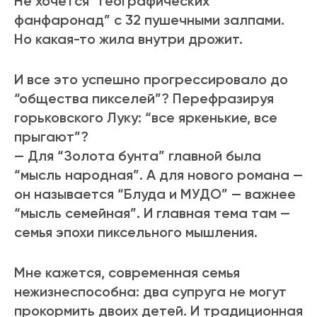
Не хочется “географических
фанфаронад” с 32 пушечными залпами.
Но какая-то жила внутри дрожит.
И все это успешно прогрессировало до
“общества пикселей”? Перефразируя
горьковского Луку: “все яркенькие, все
прыгают”?
— Для “Золота бунта” главной была
“мысль народная”. А для нового романа —
он называется “Блуда и МУДО” — важнее
“мысль семейная”. И главная тема там —
семья эпохи пиксельного мышления.
Мне кажется, современная семья
нежизнеспособна: два супруга не могут
прокормить двоих детей. И традиционная