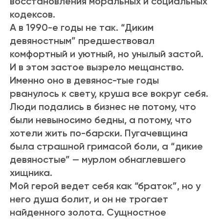
восстановления моральных и социальных
кодексов.
А в 1990-е годы не так. “Диким
девяностным” предшествовал
комфортный и уютный, но унылый застой.
И в этом застое вызрело мещанство.
Именно оно в девянос-тые годы
рванулось к свету, круша все вокруг себя.
Люди подались в бизнес не потому, что
были невыносимо бедны, а потому, что
хотели жить по-барски. Пугачевщина
была страшной гримасой боли, а “дикие
девяностые” — мурлом обнаглевшего
хищника.
Мой герой ведет себя как “браток”, но у
него душа болит, и он не трогает
найденного золота. Сущностное