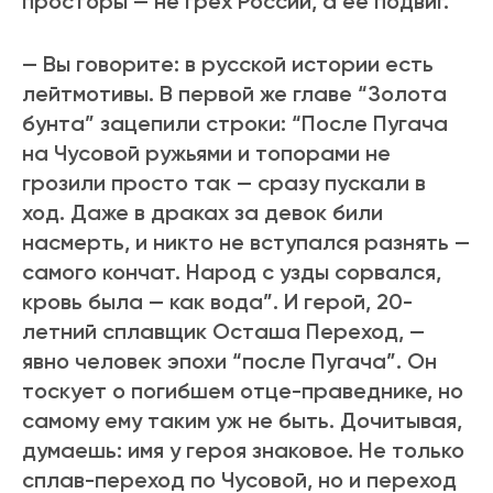
просторы — не грех России, а ее подвиг.
— Вы говорите: в русской истории есть
лейтмотивы. В первой же главе “Золота
бунта” зацепили строки: “После Пугача
на Чусовой ружьями и топорами не
грозили просто так — сразу пускали в
ход. Даже в драках за девок били
насмерть, и никто не вступался разнять —
самого кончат. Народ с узды сорвался,
кровь была — как вода”. И герой, 20-
летний сплавщик Осташа Переход, —
явно человек эпохи “после Пугача”. Он
тоскует о погибшем отце-праведнике, но
самому ему таким уж не быть. Дочитывая,
думаешь: имя у героя знаковое. Не только
сплав-переход по Чусовой, но и переход