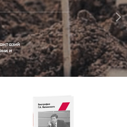
антазий
зни и