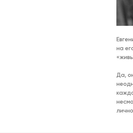
Евген
на ег
«живы
Да, о
неодн
каждо
несмо
лично