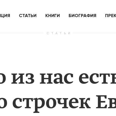
ить
Для России война с Украиной
Экономи
и на
как ядерный удар,
развити
е
нанесенный по самим себе
ИЦИЯ
СТАТЬИ
КНИГИ
БИОГРАФИЯ
ПРЕ
СТАТЬИ
— Узнать больше
— Узнать 
 из нас ест
о строчек 