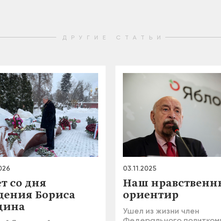
ДРУГИЕ СТАТЬИ
026
03.11.2025
ет со дня
Наш нравственн
дения Бориса
ориентир
цина
Ушел из жизни член
Федерального политком