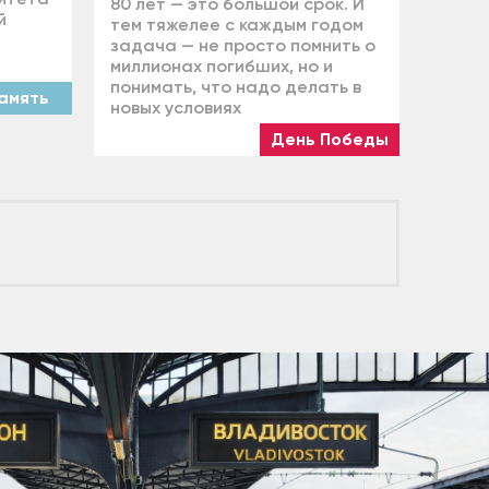
80 лет — это большой срок. И
й
тем тяжелее с каждым годом
задача — не просто помнить о
миллионах погибших, но и
понимать, что надо делать в
амять
новых условиях
День Победы