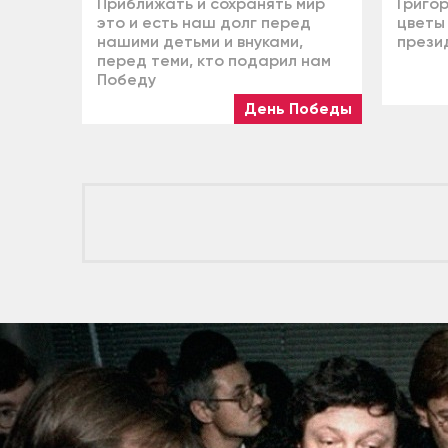
Приближать и сохранять мир
Григо
это и есть наш долг перед
цветы
нашими детьми и внуками,
прези
перед теми, кто подарил нам
Победу
День Победы