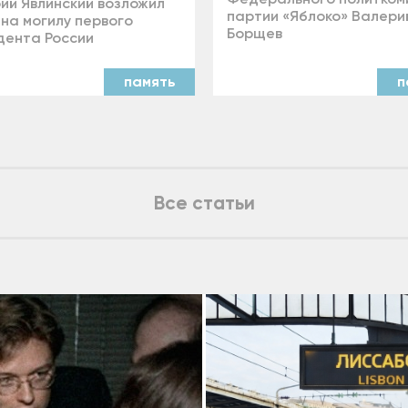
рий Явлинский возложил
партии «Яблоко» Валери
 на могилу первого
Борщев
дента России
память
п
Все статьи