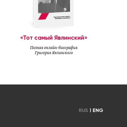
«Тот самый Явлинский»
Полная онлайн-биография
Григория Явлинского
RUS
|
ENG