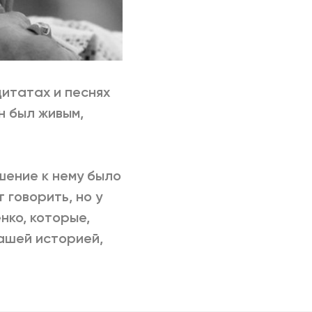
цитатах и песнях
н был живым,
шение к нему было
 говорить, но у
нко, которые,
нашей историей,