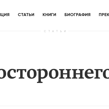
ить
Для России война с Украиной
Экономи
и на
как ядерный удар,
развити
е
нанесенный по самим себе
ИЦИЯ
СТАТЬИ
КНИГИ
БИОГРАФИЯ
ПРЕ
СТАТЬИ
— Узнать больше
— Узнать 
остороннег