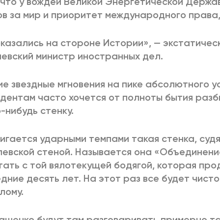
, что у вождей Великой Энергетической Держа
в за мир и приоритет международного права,
казались на стороне Истории», — экстатичес
евский министр иностранных дел.
ие звездные мгновения на пике абсолютного у
дентам часто хочется от полноты бытия разби
-нибудь стенку.
игается ударными темпами такая стенка, судя 
евской стеной. Называется она «Объединени
тать с той вялотекущей бодягой, которая пр
дние десять лет. На этот раз все будет чисто
лому.
ашенко будут там разговаривать примерно так