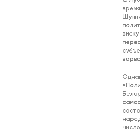
время
Шунни
полит
виску
перес
субъе
варва
Однак
«Поли
Белор
самос
соста
народ
числе