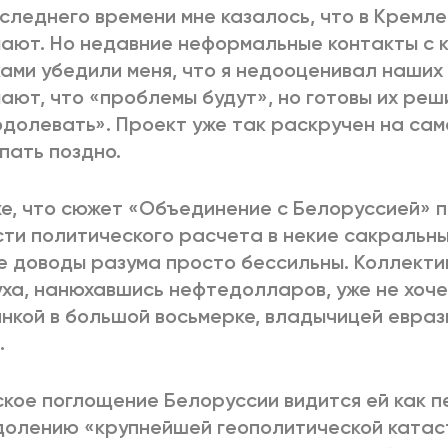
следнего времени мне казалось, что в Кремле
ают. Но недавние неформальные контакты с 
ами убедили меня, что я недооценивал наших 
ают, что «проблемы будут», но готовы их ре
долевать». Проект уже так раскручен на само
пать поздно.
е, что сюжет «Объединение с Белоруссией» 
ти политического расчета в некие сакральны
е доводы разума просто бессильны. Коллекти
ха, нанюхавшись нефтедолларов, уже не хоче
нкой в большой восьмерке, владычицей евра
.
кое поглощение Белоруссии видится ей как п
олению «крупнейшей геополитической катас