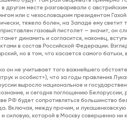
 в другом месте разговаривали с австрийски
нгом или с чехословацким президентом Гахой
ически, тяжело болен, на Западе ему светит т
 приставлен газовый пистолет — значит, он сл
танет динамить и согласится, наконец, вступ
ктами в состав Российской Федерации. Взгляд
рский, но в том, что касается самого батьки,
о он не учитывает того важнейшего обстояте
трук и особист»), что за годы правления Лук
уссии выросло национальное и государстве
ознание, и сегодня поглощению Белоруссии, 
ве РФ будет сопротивляться большинство бе
а. Включая, между прочим, и лукашенковскую 
 и силовую, которой в Москву совершенно ни к