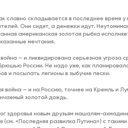
2025
2022
ЕННЫЙ ВЫХОД
РОССИЯ-2022: П
ак славно складывается в последнее время у
телей. Они сидят, а денежки идут. Неутомима
анная американская золотая рыбка исполняет
казанные мечтания.
ВСЕ КНИГИ
ПОДРОБНЕЕ
война — и ликвидирована серьезная угроза 
рюшью России. Не надо уже, как планировало
ов и посылать легионы в зыбучие пески.
я война — и на Россию, точнее на Кремль и Лу
нчаемый золотой дождь.
ог здоровья новым друзьям машалям-ахмадин
я (см. «Последняя развилка Путина») с такими