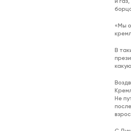
и газ
борцо
«Мы о
кремл
В так
прези
какую
Воздв
Кремл
Не пу
после
взрос
С Лук