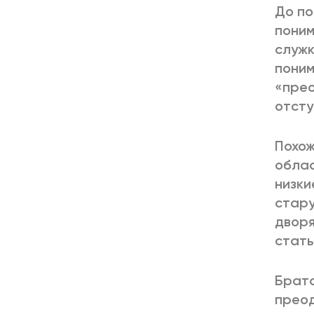
До по
поним
служк
поним
«прео
отсту
Похож
облас
низки
стару
дворя
стать
Братс
преод