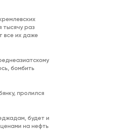
РИЧИНЫ
 кремлевских
я тысячу раз
 все их даже
среднеазиатскому
сь, бомбить
бянку, пролился
еджадам, будет и
 ценами на нефть