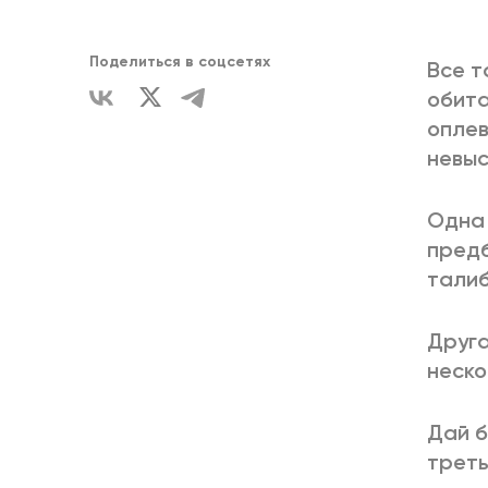
ЕДИНСТВ
Поделиться в соцсетях
Все т
обита
оплев
невыс
Одна 
предб
талиб
Друга
неско
Дай б
треть