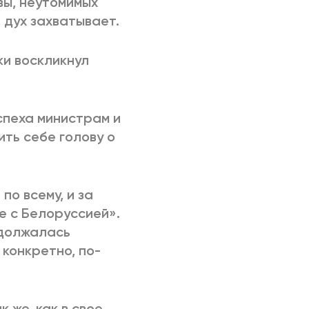
вы, неутомимых
 дух захватывает.
ки воскликнул
спеха министрам и
ть себе голову о
по всему, и за
е с Белоруссией».
одолжалась
 конкретно, по-
 же, как в свое