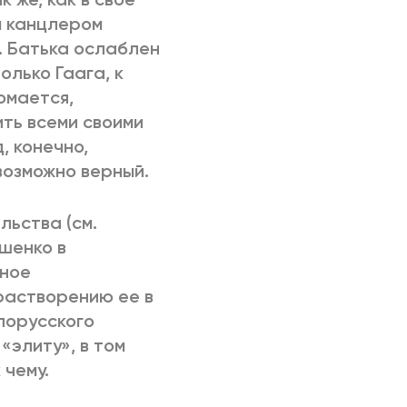
м канцлером
. Батька ослаблен
олько Гаага, к
омается,
ить всеми своими
, конечно,
 возможно верный.
льства (см.
ашенко в
нное
растворению ее в
лорусского
«элиту», в том
 чему.