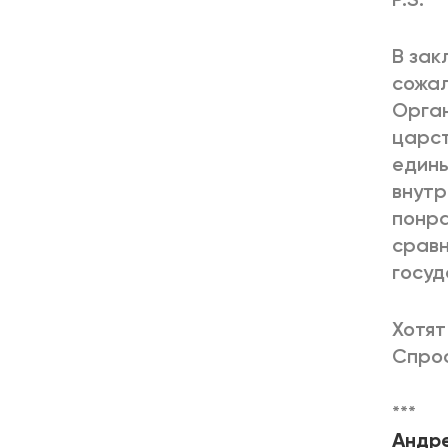
В зак
сожал
Орган
царст
едины
внутр
понра
сравн
госуд
Хотят
Спрос
***
Андре