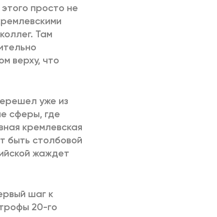
 этого просто не
кремлевскими
коллег. Там
шительно
м верху, что
перешел уже из
е сферы, где
вная кремлевская
т быть столбовой
зийской жаждет
ервый шаг к
трофы 20-го