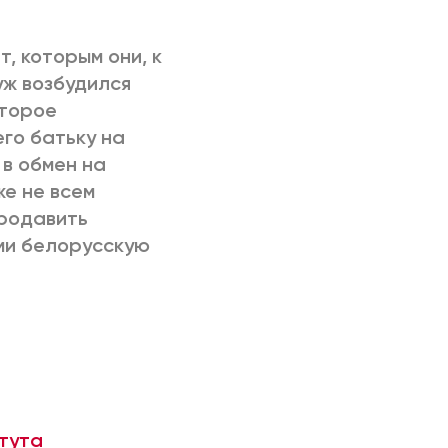
, которым они, к
уж возбудился
второе
го батьку на
в обмен на
же не всем
продавить
ми белорусскую
тута