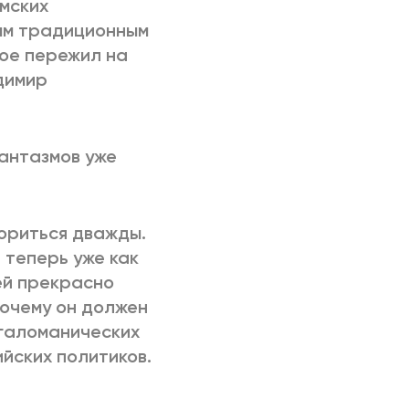
амских
ым традиционным
рое пережил на
димир
фантазмов уже
ориться дважды.
 теперь уже как
ей прекрасно
почему он должен
егаломанических
йских политиков.