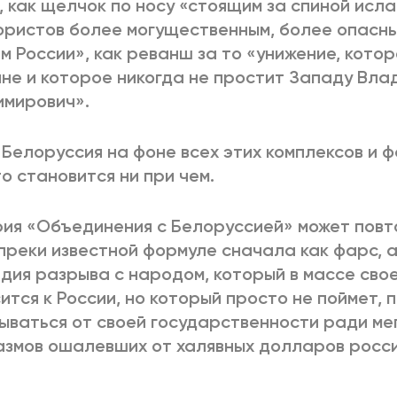
, как щелчок по носу «стоящим за спиной исл
ристов более могущественным, более опасн
м России», как реванш за то «унижение, кото
не и которое никогда не простит Западу Вла
имирович».
Белоруссия на фоне всех этих комплексов и 
о становится ни при чем.
ия «Объединения с Белоруссией» может повт
преки известной формуле сначала как фарс, а
дия разрыва с народом, который в массе сво
ится к России, но который просто не поймет, 
ываться от своей государственности ради м
змов ошалевших от халявных долларов росси