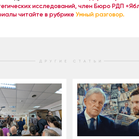
егических исследований, член Бюро РДП «Ябл
иалы читайте в рубрике
Умный разговор.
ДРУГИЕ СТАТЬИ