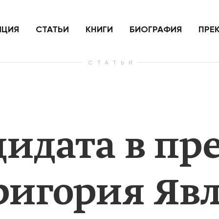
ить
Для России война с Украиной
Экономи
и на
как ядерный удар,
развити
е
нанесенный по самим себе
ИЦИЯ
СТАТЬИ
КНИГИ
БИОГРАФИЯ
ПРЕ
СТАТЬИ
— Узнать больше
— Узнать 
дидата в п
ригория Яв