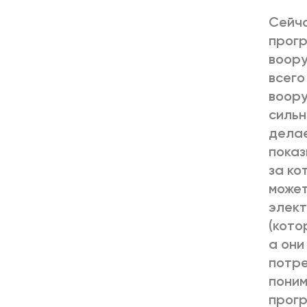
Сейча
прогр
воору
всего
воору
сильн
делае
показ
за ко
может
элект
(кото
а они
потре
поним
прогр