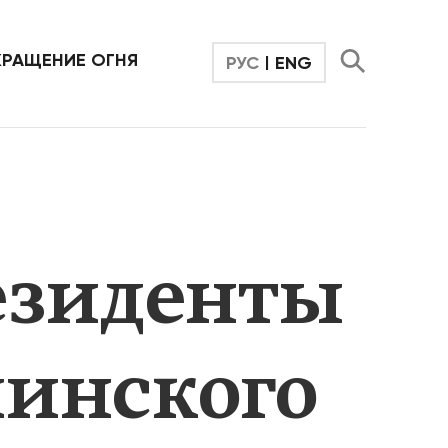
ческий рост без
Экономические реформы
я ведет к войне
1990-х годов в России
создали то, что сегодня
КРАЩЕНИЕ ОГНЯ
РУС
|
ENG
является фундаментом
путинской системы, в
которой слились воедино
власть, собственность и
бизнес.
больше
— Узнать больше
резиденты
линского