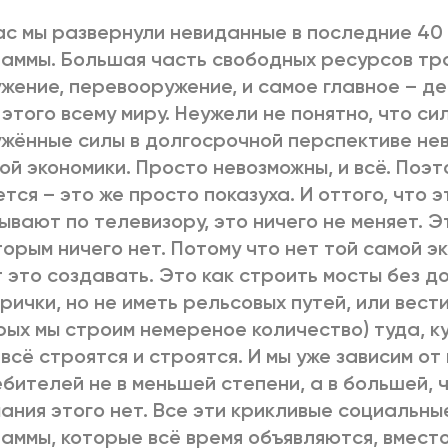
с мы развернули невиданные в последние 40
аммы. Большая часть свободных ресурсов тр
жение, перевооружение, и самое главное – 
 этого всему миру. Неужели не понятно, что си
жённые силы в долгосрочной перспективе не
ой экономики. Просто невозможны, и всё. Поэт
тся – это же просто показуха. И оттого, что э
ывают по телевизору, это ничего не меняет. 
торым ничего нет. Потому что нет той самой э
 это создавать. Это как строить мосты без д
рички, но не иметь рельсовых путей, или вес
рых мы строим немереное количество) туда, ку
 всё строятся и строятся. И мы уже зависим от
бителей не в меньшей степени, а в большей, ч
ания этого нет. Все эти крикливые социальн
аммы, которые всё время объявляются, вместо