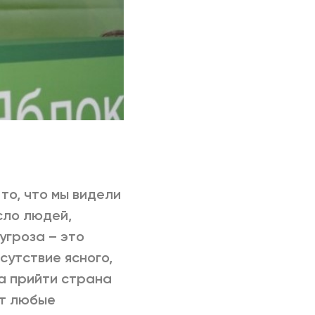
то, что мы видели
сло людей,
угроза – это
сутствие ясного,
а прийти страна
ет любые