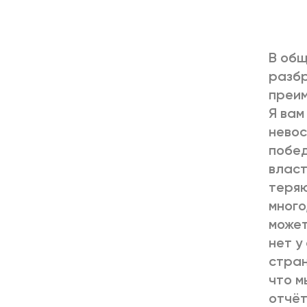
В общ
разбр
преим
Я вам
невос
побед
власт
теряю
много
может
нет у
стран
что м
отчёт