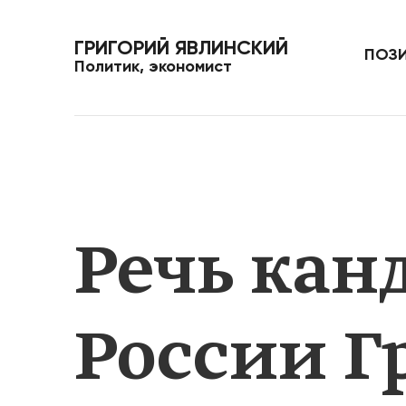
Продолжение боевых
Необходимо постав
действий ради
новейшие технологи
ГРИГОРИЙ ЯВЛИНСКИЙ
безответственных
службу человеку, а н
ПОЗ
фантазий и иллюзорных
наоборот
Политик, экономист
целей забирает новые
человеческие жизни и
уничтожает шансы на
нормальное будущее
— Узнать больше
— Узнать больше
Речь кан
России Г