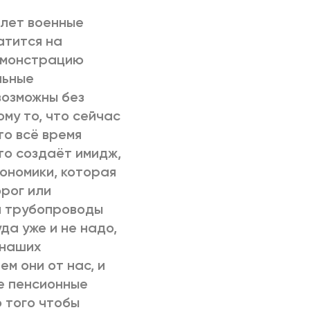
 лет военные
атится на
демонстрацию
льные
возможны без
ому то, что сейчас
то всё время
Это создаёт имидж,
кономики, которая
орог или
ти трубопроводы
да уже и не надо,
 наших
ем они от нас, и
ые пенсионные
 того чтобы