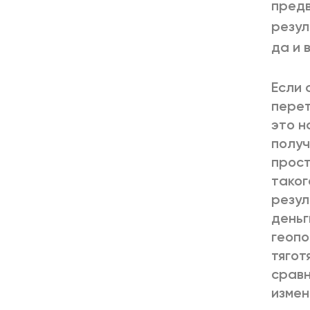
предв
резул
да и 
Если 
перет
это н
получ
прост
таког
резул
деньг
геопо
тягот
сравн
измен