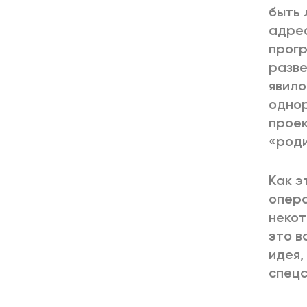
быть 
адрес
прогр
разве
явило
однор
проек
«роди
Как э
опера
некот
это в
идея,
спецс