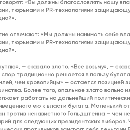
говорят: «Вы должны благословлять нашу вла
ми, тюрьмами и PR-технологиями защищающу
ной».
гие отвечают: «Мы должны нанимать себе вла
ми, тюрьмами и PR-технологиями защищающу
ной».
куплю», — сказало злато. «Все возьму», — сказ
 спор традиционно решается в пользу булат
илей, чем кровопийцы» — остается позицией 
инства. Более того, опальное злато вольно и
лжает работать на дальнейший политический
иведенного ею к власти булата. Маленький 
н против ненавистного Гольдштейна — чем н
рий для следующих президентских выборов. 
ических противников замажут себя деньгами Б