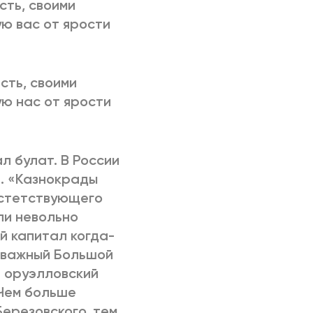
сть, своими
ю вас от ярости
сть, своими
ю нас от ярости
ал булат. В России
а. «Казнокрады
эстетствующего
ли невольно
 капитал когда-
отважный Большой
е оруэлловский
Чем больше
ерезовского, тем