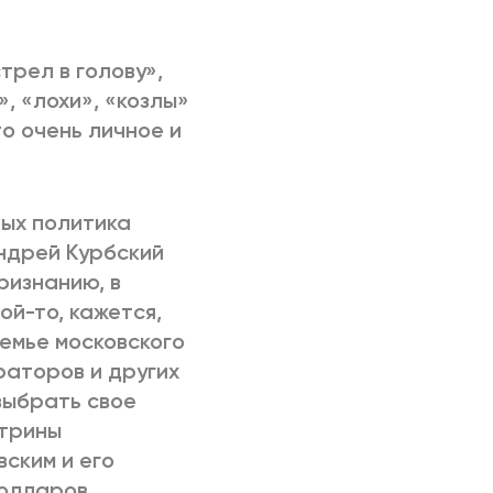
РИЧИНЫ
трел в голову»,
», «лохи», «козлы»
то очень личное и
ных политика
Андрей Курбский
ризнанию, в
й-то, кажется,
емье московского
ораторов и других
выбрать свое
ктрины
ским и его
олларов,