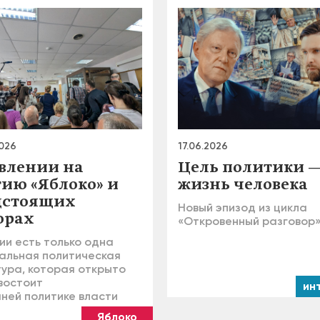
2026
17.06.2026
авлении на
Цель политики 
тию «Яблоко» и
жизнь человека
дстоящих
Новый эпизод из цикла
орах
«Откровенный разговор
ии есть только одна
альная политическая
тура, которая открыто
востоит
ин
ней политике власти
Яблоко