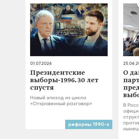
01.07.2026
25.06.
Президентские
О д
выборы-1996. 30 лет
пар
спустя
пре
выб
Новый эпизод из цикла
«Откровенный разговор»
В Росс
офици
струк
проти
реформы 1990-х
нынеш