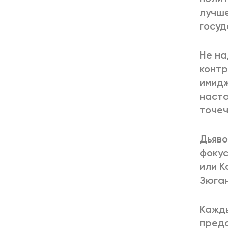
лучше
госуд
Не на
контр
имидж
наста
точеч
Дьяво
фокус
или К
Зюган
Кажды
предс