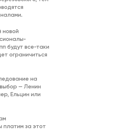
оводятся
аналами.
й новой
ссионалы-
п будут все-таки
дет ограничиться
следование на
 выбор — Ленин
ер, Ельцин или
ам
ы платим за этот