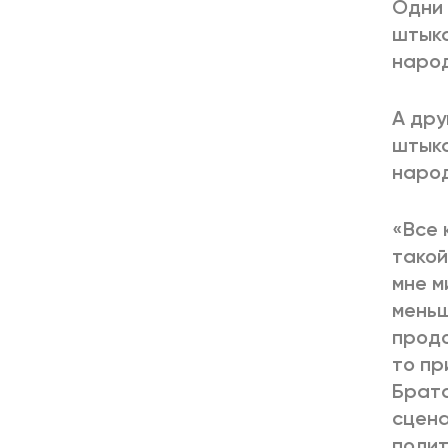
Одни 
штыка
народ
А дру
штыка
народ
«Все 
такой
мне м
меньш
продо
то пр
Брата
сцена
полит