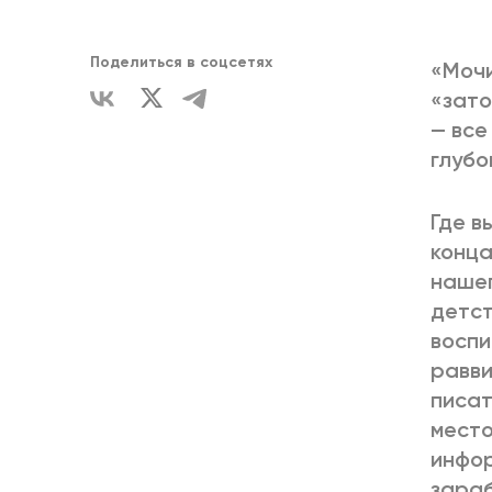
ЕДИНСТВ
Поделиться в соцсетях
«Мочи
«зато
— все
глубо
Где в
конца
нашег
детст
воспи
равви
писат
место
инфор
зараб