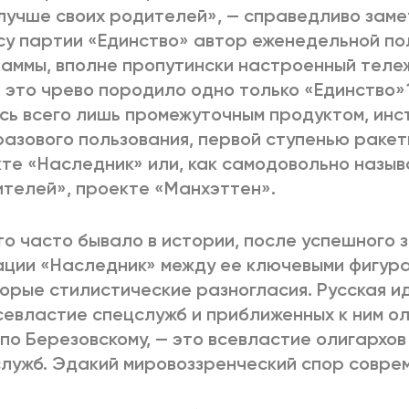
лучше своих родителей», — справедливо заме
у партии «Единство» автор еженедельной по
аммы, вполне пропутински настроенный теле
 это чрево породило одно только «Единство»
сь всего лишь промежуточным продуктом, ин
азового пользования, первой ступенью раке
те «Наследник» или, как самодовольно называ
телей», проекте «Манхэттен».
то часто бывало в истории, после успешного
ции «Наследник» между ее ключевыми фигура
орые стилистические разногласия. Русская иде
севластие спецслужб и приближенных к ним ол
 по Березовскому, — это всевластие олигархо
лужб. Эдакий мировоззренческий спор соврем