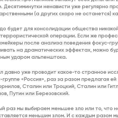
. Десятиминутки ненависти уже регулярно пр
арственными (а других скоро не останется) к
до будет для консолидации общества никако
террористической операции. Если же профе
мейкеры после анализа поведения фокус-груп
ивать на драматических эффектах, можно бу
ным ударом альпенштока.
л давно уже проводит какое-то странное ис
-группе «Россия», раз за разом предлагая ей
орнилов, Сталин или Троцкий, Сталин или Гитл
ов, Путин или Березовский.
й раз мы выбираем меньшее зло или то, что н
тавляется меньшим злом. И с каждым разом м