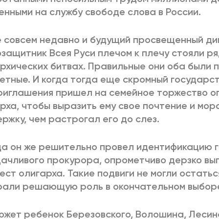
нными на службу свободе слова в России.
 совсем недавно и будущий просвещенный ди
защитник Всея Руси плечом к плечу стояли ря
рхических битвах. Правильные они оба были 
етные. И когда тогда еще скромный государс
риглашения пришел на семейное торжество о
рха, чтобы выразить ему свое почтение и мо
ржку, чем растрогал его до слез.
да он же решительно провел идентификацию 
ачливого прокурора, опрометчиво дерзко в
ест олигарха. Такие подвиги не могли остать
рали решающую роль в окончательном выбор
ожет ребенок Березовского, Волошина, Лесин