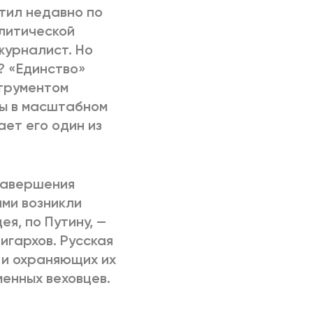
тил недавно по
литической
журналист. Но
? «Единство»
струментом
ты в масштабном
ет его один из
 завершения
ми возникли
я, по Путину, —
игархов. Русская
в и охраняющих их
енных веховцев.