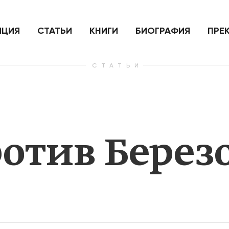
ить
Для России война с Украиной
Экономи
и на
как ядерный удар,
развити
е
нанесенный по самим себе
ИЦИЯ
СТАТЬИ
КНИГИ
БИОГРАФИЯ
ПРЕ
СТАТЬИ
— Узнать больше
— Узнать 
отив Берез