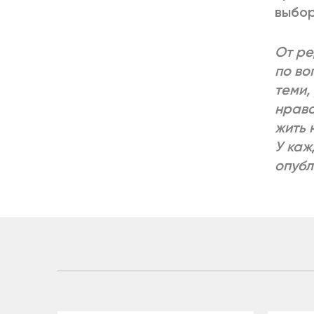
выбор
От ре
по во
теми,
нравс
жить 
У каж
опубл