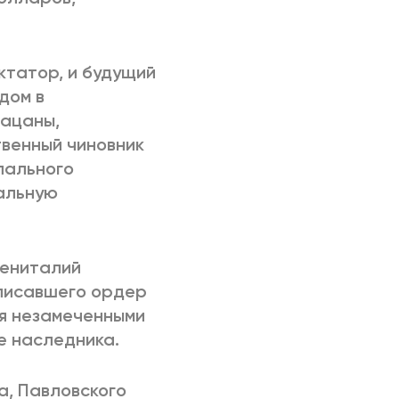
ктатор, и будущий
дом в
пацаны,
твенный чиновник
пального
ральную
гениталий
ыписавшего ордер
ся незамеченными
е наследника.
а, Павловского