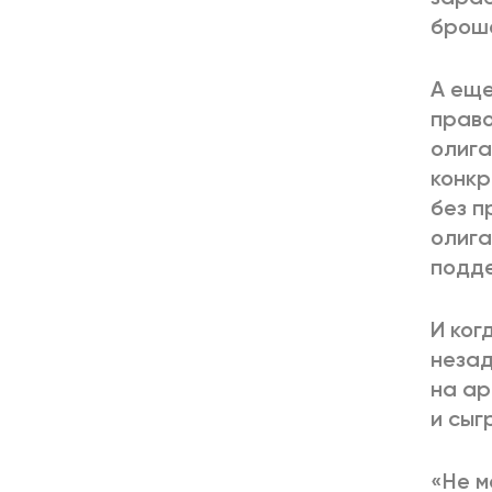
броше
А еще
право
олига
конкр
без п
олига
подде
И ког
незад
на ар
и сыг
«Не м