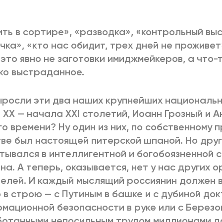
2025
2022
ЕННЫЙ ВЫХОД
РОССИЯ-2022: П
ть в сортире», «разводка», «контрольный выс
чка», «кто нас обидит, трех дней не проживет
 это явно не заготовки имиджмейкеров, а что-
ко выстраданное.
ВСЕ КНИГИ
ПОДРОБНЕЕ
ыросли эти два наших крупнейших националь
 ХХ — начала XXI столетий, Иоанн Грозный и 
о времени? Ну один из них, по собственному п
ве был настоящей питерской шпаной. Но друго
тывался в интеллигентной и богобоязненной с
на. А теперь, оказывается, нет у нас других 
елей. И каждый мыслящий россиянин должен 
 в строю — с Путиным в башке и с дубиной до
мационной безопасности в руке или с Березов
отанными непосильным трудом миллионами д