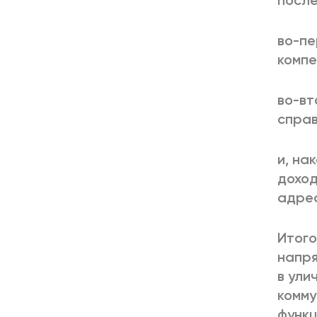
после
во-пе
компе
во-вт
справ
и, на
доход
адрес
Итого
напря
в ули
комму
функц