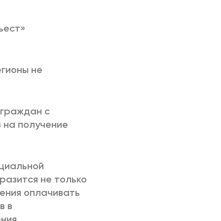
ъест»
егионы не
а граждан с
 на получение
оциальной
разится не только
ления оплачивать
в в
ния.