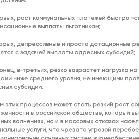
дствиям:
рвых, рост коммунальных платежей быстро «с
нсационные выплаты льготникам;
орых, депрессивные и просто дотационные р
ятся с задачей выплаты адресных субсидий;
конец, в-третьих, резко возрастет нагрузка н
ами ниже среднего уровня, не имеющими прав
ных субсидий.
м этих процессов может стать резкий рост с
женности в российском обществе, который вы
чных волнениях, но и в массовых отказах насе
нальные услуги, что чревато угрозой перебое
ионировании основных систем жизнеобеспече