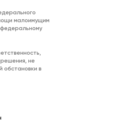
федерального
омощи малоимущим
 федеральному
ветственность,
решения, не
 обстановки в
н