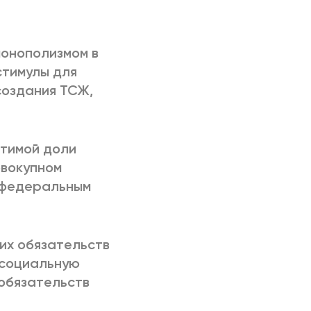
монополизмом в
стимулы для
создания ТСЖ,
стимой доли
овокупном
у федеральным
их обязательств
 социальную
 обязательств