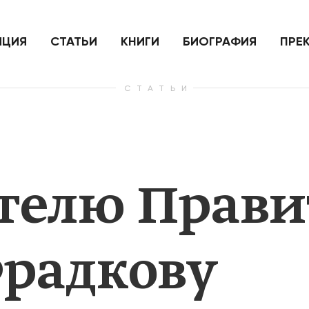
ить
Для России война с Украиной
Экономи
и на
как ядерный удар,
развити
е
нанесенный по самим себе
ИЦИЯ
СТАТЬИ
КНИГИ
БИОГРАФИЯ
ПРЕ
СТАТЬИ
— Узнать больше
— Узнать 
телю Прави
Фрадкову