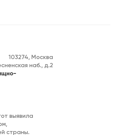
РИЧИНЫ
103274, Москва
ненская наб., д.2
ищно-
гот выявила
рм,
й страны.