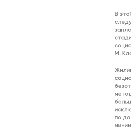
В это
следу
запла
стади
социа
М. Ка
Жилищ
социа
безот
метод
больш
исклю
по да
миним