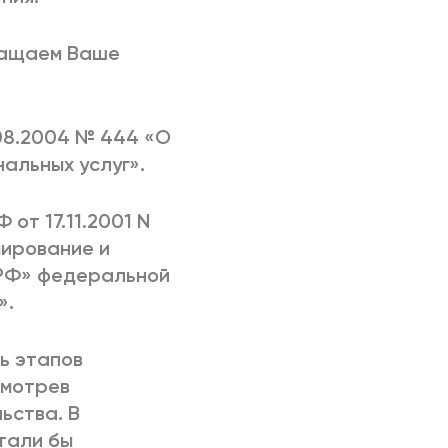
ращаем Ваше
.08.2004 № 444 «О
альных услуг».
от 17.11.2001 N
мирование и
 РФ» федеральной
».
ь этапов
смотрев
ьства. В
тали бы