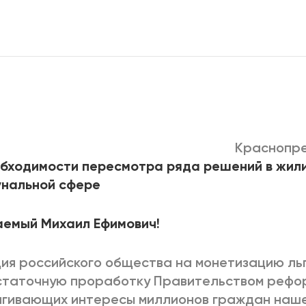
2025
2022
ЕННЫЙ ВЫХОД
РОССИЯ-2022: П
ВСЕ КНИГИ
ПОДРОБНЕЕ
Краснопрес
бходимости пересмотра ряда решений в жил
унальной сфере
емый Михаил Ефимович!
ия российского общества на монетизацию ль
статочную проработку Правительством рефо
гивающих интересы миллионов граждан наше