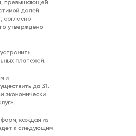
ки, превышающей
стимой долей
, согласно
это утверждено
 устранить
ьных платежей.
м и
уществить до 31.
ми экономически
луг».
еформ, каждая из
ведет к следующим