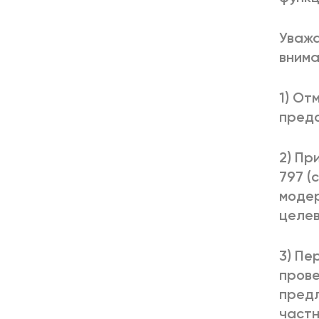
Уважа
внима
1) От
предо
2) Пр
797 (
моде
целев
3) Пе
пров
предл
частн