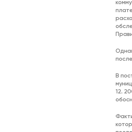
комму
плате
расхо
обсле
Прави
Однак
после
В пос
муниц
12. 2
обосн
Факти
котор