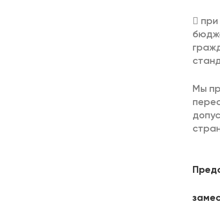
 при
бюдж
гражд
станд
Мы пр
перес
допус
стран
Предс
замес