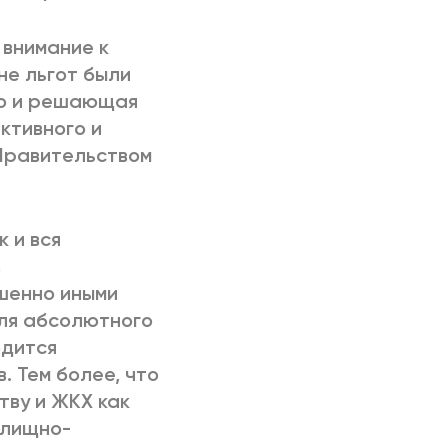
 внимание к
не льгот были
то и решающая
ктивного и
Правительством
 и вся
в
шенно иными
Для абсолютного
одится
 Тем более, что
тву и ЖКХ как
илищно-