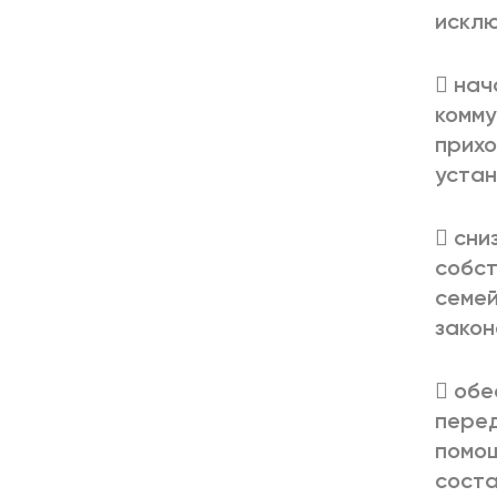
исклю
 нач
комму
прихо
устан
 сни
собст
семей
закон
 обе
пере
помощ
соста