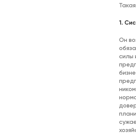
Такая
1. Си
Он во
обяза
силы 
предп
бизне
предп
ником
норма
довер
плани
сужае
хозяй