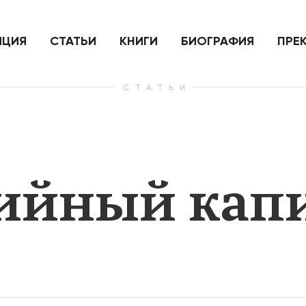
ить
Для России война с Украиной
Экономи
и на
как ядерный удар,
развити
е
нанесенный по самим себе
ИЦИЯ
СТАТЬИ
КНИГИ
БИОГРАФИЯ
ПРЕ
СТАТЬИ
— Узнать больше
— Узнать 
ийный кап