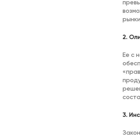
превы
возмо
рынки
2. Ол
Ее с 
обесп
«прав
проду
решен
соста
3. Ин
Закон