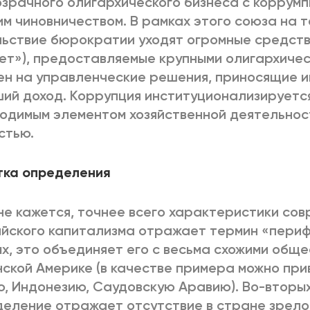
зрачного олигархического бизнеса с коррум
м чиновничеством. В рамках этого союза на 
ьствие бюрократии уходят огромные средств
т»), предоставляемые крупными олигархичес
ен на управленческие решения, приносящие им
ий доход. Коррупция институционализируется
одимым элементом хозяйственной деятельнос
стью.
тка определения
не кажется, точнее всего характеристики со
йского капитализма отражает термин «периф
х, это объединяет его с весьма схожими обще
ской Америке (в качестве примера можно при
, Индонезию, Саудовскую Аравию). Во-вторых
еление отражает отсутствие в стране зрело