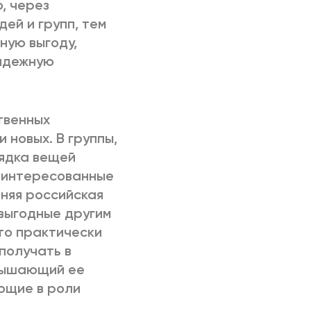
, через
ей и групп, тем
ную выгоду,
надежную
твенных
 новых. В группы,
ядка вещей
заинтересованные
шняя российская
 выгодные другим
то практически
 получать в
евышающий ее
ющие в роли