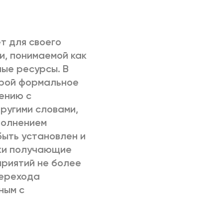
т для своего
и, понимаемой как
ые ресурсы. В
орой формальное
ению с
ругими словами,
полнением
быть установлен и
ски получающие
приятий не более
перехода
ным с