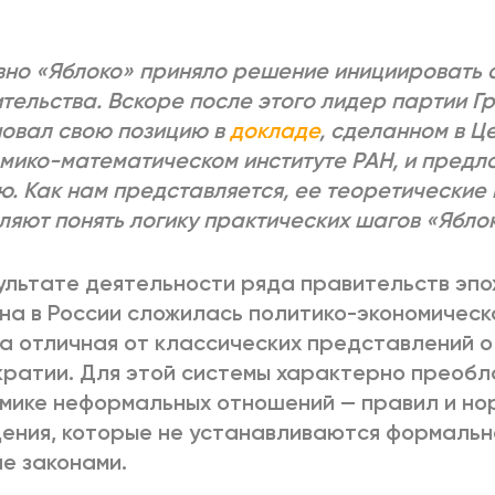
2025
2022
ЕННЫЙ ВЫХОД
РОССИЯ-2022: П
но «Яблоко» приняло решение инициировать 
тельства. Вскоре после этого лидер партии Г
овал свою позицию в
докладе
, сделанном в Ц
мико-математическом институте РАН, и предл
ВСЕ КНИГИ
ПОДРОБНЕЕ
ю. Как нам представляется, ее теоретические
ляют понять логику практических шагов «Ябло
ультате деятельности ряда правительств эпо
на в России сложилась политико-экономическ
а отличная от классических представлений 
ратии. Для этой системы характерно преобл
мике неформальных отношений — правил и но
ения, которые не устанавливаются формальн
е законами.