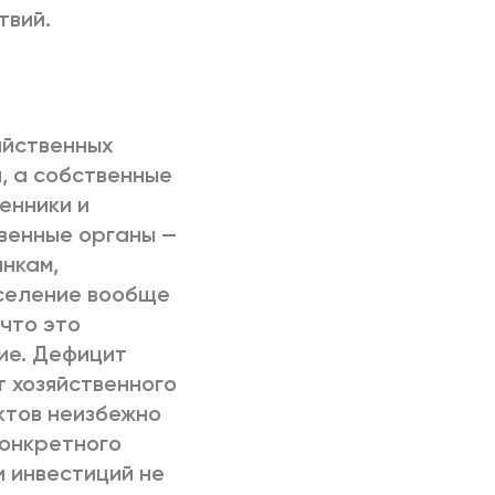
твий.
яйственных
, а собственные
енники и
венные органы —
анкам,
аселение вообще
 что это
ие. Дефицит
т хозяйственного
ктов неизбежно
конкретного
и инвестиций не