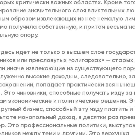
орых критически важных областях. Кроме того
рование значительного слоя влиятельных люд
ным образом извлекающих из нее немалую лич
ма получила собственную, и притом весьма 
льную опору.
здесь идет не только о высшем слое государс
ников или пресловутых «олигархах» — старых и
ли иначе извлекающие из существующего пор
луженно высокие доходы и, следовательно, 
 сохранении, попадает практически вся ныне
. Это чиновники, способные получать мзду за
ам экономические и политические решения. Э
крупный бизнес, способный эту мзду платить и
ьтате монопольный доход, в десятки раз пр
р. Это профессиональные политики, выступа
дников между теми и другими. Это верхушка