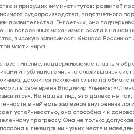
тва и присущих ему институтов: развитой пр
исимого судопроизводства, подотчетного па
ям правительства. В-третьих, оно подчеркив
енне встроенных механизмов роста в нашем 
стве, высокую зависимость бизнеса России от
той части мира.
твует мнение, поддерживаемое главным обр
иками и публицистами, что сложившаяся сист
ойчива, держится исключительно на обмане и
оворил в свое время Владимир Ульянов: «Стена
азвалится». На наш взгляд, это далеко не так
тичности в ней есть железная внутренняя лог
ает устойчивостью, она способна и к самовос
еленному прогрессу. Она не только допускае
способна к ликвидации «узких мест» и наведе