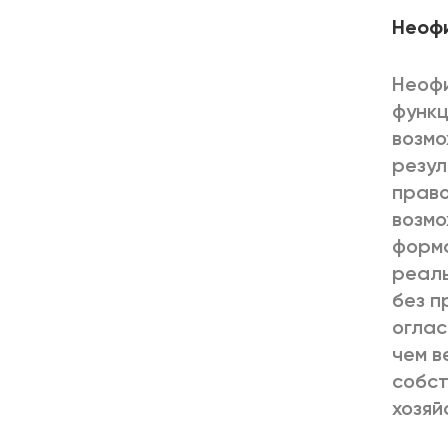
Неоф
Неофи
функц
возмо
резул
право
возмо
форма
реаль
без п
оглас
чем в
собст
хозяй