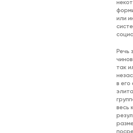
некот
форми
или и
систе
социа
Речь 
чинов
так и
незас
в его
элита
групп
весь 
резул
разме
посре