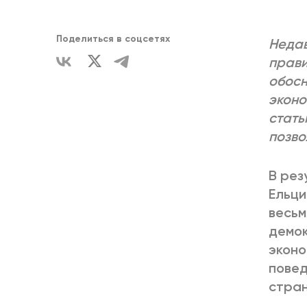
ЕДИНСТВ
Поделиться в соцсетях
Недав
прави
обосн
эконо
стать
позво
В рез
Ельци
весьм
демок
эконо
повед
стран