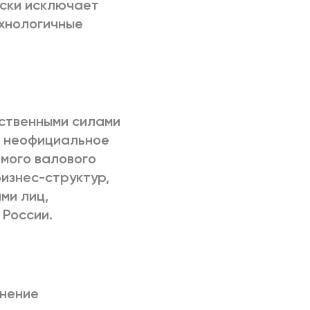
ески исключает
ехнологичные
ственными силами
а неофициальное
имого валового
изнес-структур,
ми лиц,
России.
инение