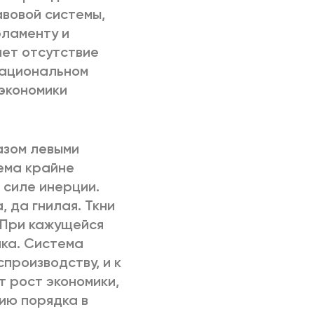
авовой системы,
рламенту и
ает отсутствие
национальном
 экономики
азом левыми
ема крайне
 силе инерции.
, да гнилая. Ткни
. При кажущейся
ика. Система
производству, и к
т рост экономики,
нию порядка в