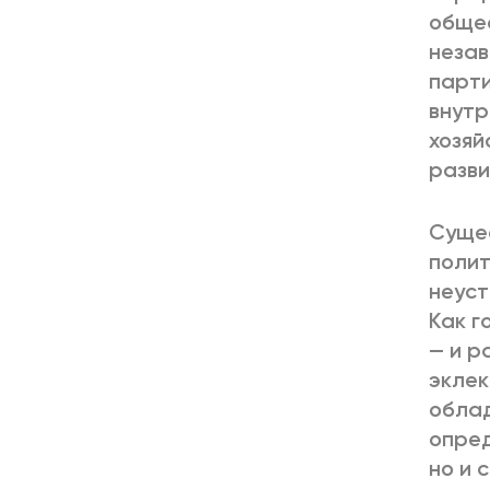
общес
незав
парти
внутр
хозяй
разви
Сущес
полит
неуст
Как г
— и р
эклек
облад
опред
но и 