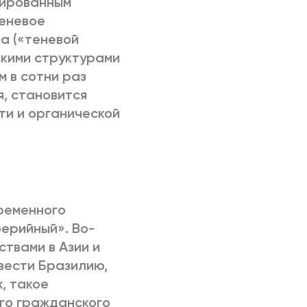
пированным
теневое
а («теневой
кими структурами
 в сотни раз
, становится
ти и органической
временного
ерийный». Во-
ствами в Азии и
вести Бразилию,
, такое
го гражданского