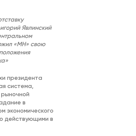
РИЧИНЫ
отставку
ригорий Явлинский
ентральном
ожил «МН» свою
 положения
ка»
хи президента
ая система,
о рыночной
адание в
рм экономического
о действующими в