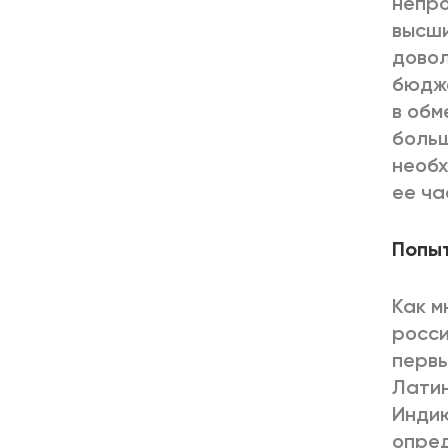
непро
высши
довол
бюдже
в обм
больш
необх
ее ча
Попы
Как м
росси
первы
Латин
Индию
опред