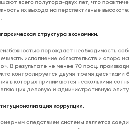
шают всего полутора-двух лет, что практич
жность их выхода на перспективные высокот
.
игархическая структура экономики.
неизбежностью порождает необходимость соб
ечивать исполнение обязательств и опора н
о». В результате не менее 70 проц. производ
кта контролируется двумя-тремя десятками б
ия в которых принимаются несколькими сотня
вляющих деловую и административную элиту 
ституционализация коррупции.
омерным следствием системы является соед