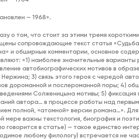
ановлен — 1968».
азу о том, что стоит за этими тремя коротким
щены сопровождающие текст статья «Судьба
а» и обширные комментарии, основное соде
вляют: «1) наиболее значительные варианты
явление автобиографических мотивов в образе
 Нержина; 3) связь этого героя с чередой ав
ов дороманной и послероманной поры; 4) общ
ведениями Солженицына мотивы; 5) фиксация 
аний автора… в процессе работы над первым
ием полной, «атомной» версии романа…». Для
й мере важны текстология, биография и поэти
о говорится в статье) — такое единство инте
одимое любому филологу) встречается не час