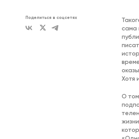
ЕДИНСТВ
Поделиться в соцсетях
Таког
сама 
публи
писат
истор
време
оказы
Хотя 
О том
подпо
телен
жизни
котор
«Одно