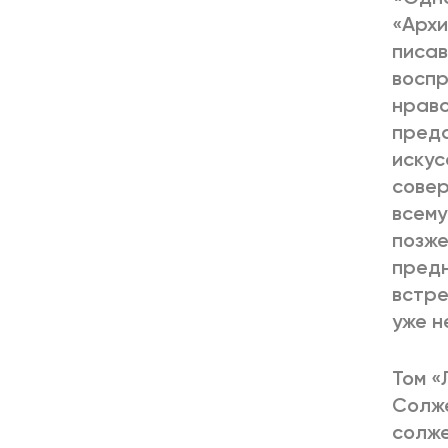
«Архи
писав
воспр
нравс
преда
искус
совер
всему
позже
предн
встре
уже н
Том «
Солже
солже