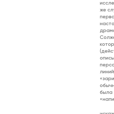
иссле
же сл
перва
насто
драма
Солж
котор
(дейс
описы
персо
линий
«зари
обычн
была 
«напи
искаж