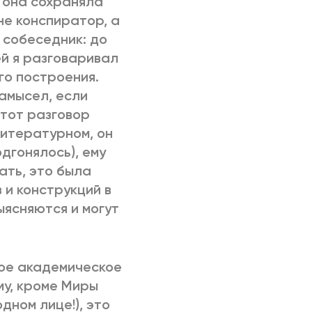
: она сохраняла
не конспиратор, а
 собеседник: до
ей я разговаривал
го построения.
замысел, если
Этот разговор
литературном, он
одгонялось), ему
ать, это была
 и конструкций в
ыясняются и могут
ое академическое
му, кроме Миры
дном лице!), это