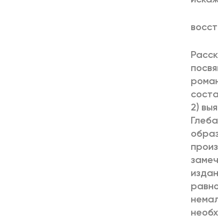
восст
Расск
посвя
роман
соста
2) вы
Глеба
образ
произ
замеч
издан
равно
немал
необх