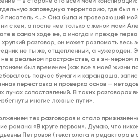
ение — в стороне ото всей моей конспирации
тдельную заповедную территорию, где был я 
й писатель <...> Она была и проверяющий мой
 ни с кем, а после нее только с женой моей Ал
оте в самом ходе ее, а иногда и прежде перво
 хрупкий разговор, он может разломать весь 
едник не ты же, отщепленный, а чужероден. 
 не в реальном пространстве, а в эн-мерном 
дгоняем был временем (как все в моей жизни п
ебовалось подчас бумаги и карандаша, запис
нная переставка и проверка основ — методов
х лучах сопоставлений. В таких разговорах в
избегнуты многие ложные пути».
лжением тех разговоров и стало прижизненн
ие романа «В круге первом». Думаю, что нико
дьевны Петровой (текстолога и редактора в о