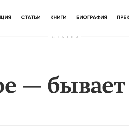
ить
Для России война с Украиной
Экономи
и на
как ядерный удар,
развити
е
нанесенный по самим себе
ИЦИЯ
СТАТЬИ
КНИГИ
БИОГРАФИЯ
ПРЕ
СТАТЬИ
— Узнать больше
— Узнать 
е — бывает