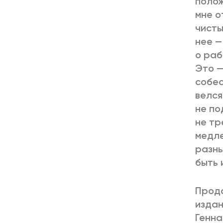
полож
мне о
чисты
нее —
о раб
Это —
собес
велся
не по
не тр
медле
разны
быть 
Продо
издан
Генна