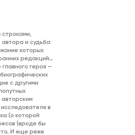
и строками,
 автора и судьба
ржание которых
 ранних редакций…
 главного героя —
тобиографических
ие с другими
попутных
 авторским
 исследователя в
ка (о которой
ресов (вроде бы
то. И еще реже