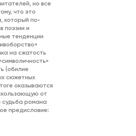
итателей, но все
ому, что это
, который по-
в поэзии и
вные тенденции
тивоборство»
вка на сжатость
 «символичность»
ь (обилие
ых сюжетных
итоге оказываются
скользающую от
о судьба романа
кое предисловие: