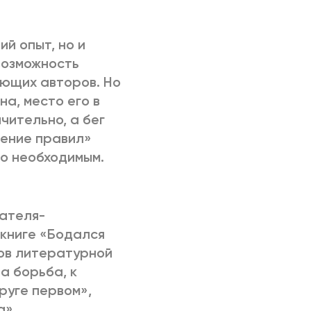
РИЧИНЫ
ий опыт, но и
возможность
ующих авторов. Но
а, место его в
чительно, а бег
шение правил»
о необходимым.
сателя-
книге «Бодался
ков литературной
а борьба, к
руге первом»,
а»,