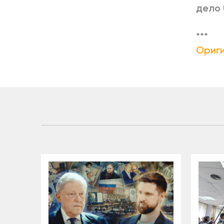
дело 
***
Ориги