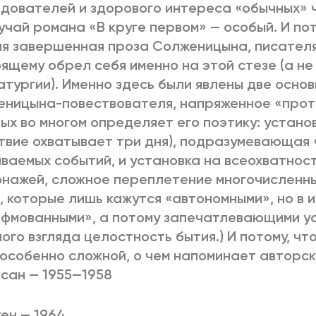
дователей и здорового интереса «обычных» ч
учай романа «В круге первом» — особый. И пот
я завершенная проза Солженицына, писателя
ящему обрел себя именно на этой стезе (а не 
тургии). Именно здесь были явлены две осно
еницына-повествователя, напряженное «про
ых во многом определяет его поэтику: устано
твие охватывает три дня), подразумевающая
ваемых событий, и установка на всеохватност
нажей, сложное переплетение многочисленн
, которые лишь кажутся «автономными», но в 
фмованными», а потому запечатлевающими у
ого взгляда целостность бытия.) И потому, чт
особенно сложной, о чем напоминает авторс
сан — 1955—1958
ен — 1964