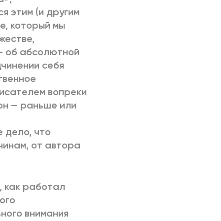
я этим (и другим
е, который мы
жестве,
 — об абсолютной
дчинении себя
твенное
исателем вопреки
 он — раньше или
 дело, что
чинам, от автора
, как работал
ого
ного внимания