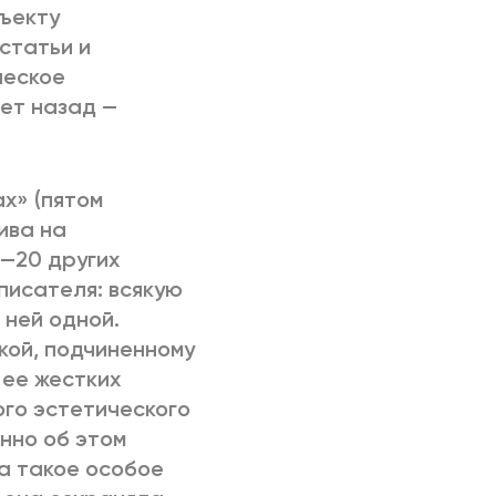
бъекту
статьи и
ческое
ет назад —
х» (пятом
ива на
0—20 других
писателя: всякую
 ней одной.
кой, подчиненному
 ее жестких
ого эстетического
нно об этом
а такое особое