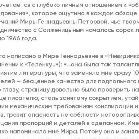
очетается с глубоко личным отношением к «о
дования», которое ощутимо в каждом абзаце 
чаний Миры Геннадьевны Петровой, чье твор
дничество с Солженицыным началось сорок л
ю 1966 года.
то написано о Мире Геннадьевне в «Невидимка
нении к «Теленку…»): «…она была так талантл
иятие литературы, что заменяла мне сразу 1
елей — бесценное качество для подпольного 
 главу, страницу довольно было проверить на
е писателю, столь занятому сокрытием, утай
им механическим требованиям конспирации и
в, грозит опасность не соблюсти нетороплив
цания пропорций и деталей в сделанном. Име
ко напоминала мне Мира. Потому она и занял