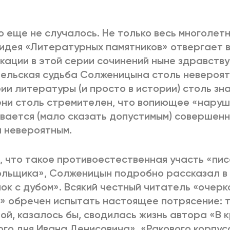
2025
2022
ЕННЫЙ ВЫХОД
РОССИЯ-2022: П
о еще не случалось. Не только весь многолетн
идея «Литературных памятников» отвергает 
кации в этой серии сочинений ныне здравств
ельская судьба Солженицына столь невероятн
ВСЕ КНИГИ
ПОДРОБНЕЕ
ии литературы (и просто в истории) столь зна
ни столь стремителен, что вопиющее «нару
вается (мало сказать допустимым) совершенн
и невероятным.
, что такое противоестественная участь «пи
льщика», Солженицын подробно рассказал в 
ок с дубом». Всякий честный читатель «очер
» обречен испытать настоящее потрясение: т
ой, казалось бы, сводилась жизнь автора «В к
го дня Ивана Денисовича», «Ракового корпус