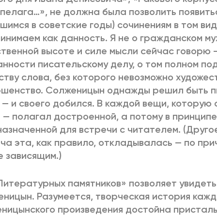
пелага…», не должна была позволить появитьс
шимся в советские годы) сочинениям в том вид
инимаем как данность. Я не о гражданском му
твенной высоте и силе мысли сейчас говорю
нности писательскому делу, о том полном по
ству слова, без которого невозможно художес
шенство. Солженицын однажды решил быть п
 — и своего добился. В каждой вещи, которую
 — полагал достроенной, а потому в принципе
азначенной для встречи с читателем. (Другое
ча эта, как правило, откладывалась — по при
е зависящим.)
Литературных памятников» позволяет увидеть
ницын. Разумеется, творческая история кажд
ницынского произведения достойна присталь