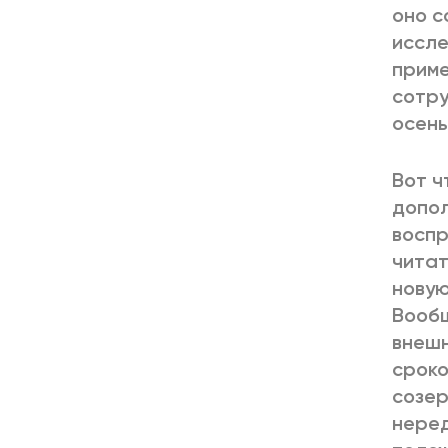
оно с
иссле
приме
сотру
осень
Вот ч
допол
воспр
читат
новую
Вообщ
внешн
сроко
созер
неред