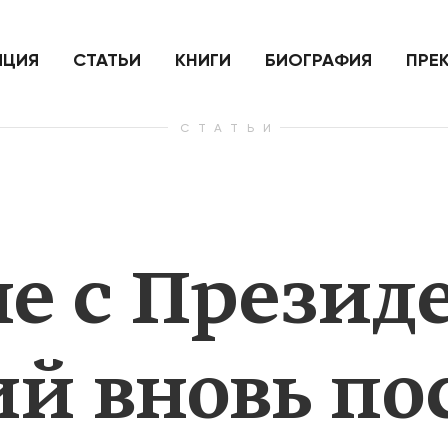
ить
Для России война с Украиной
Экономи
и на
как ядерный удар,
развити
е
нанесенный по самим себе
ИЦИЯ
СТАТЬИ
КНИГИ
БИОГРАФИЯ
ПРЕ
СТАТЬИ
— Узнать больше
— Узнать 
че с Презид
й вновь по