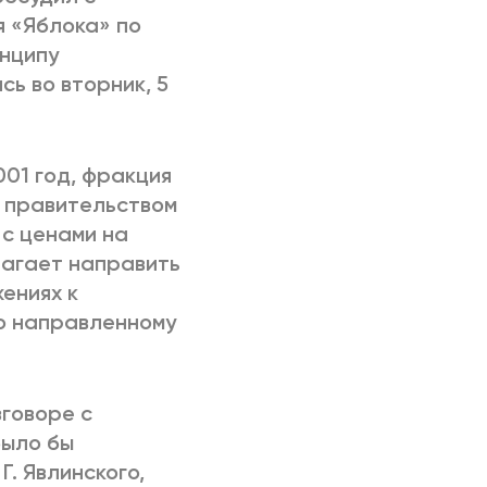
 «Яблока» по
нципу
ь во вторник, 5
01 год, фракция
х правительством
 с ценами на
лагает направить
ениях к
о направленному
зговоре с
было бы
. Явлинского,