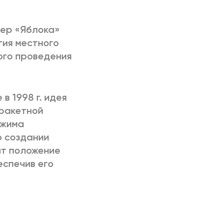
ер «Яблока»
тия местного
ого проведения
в 1998 г. идея
оракетной
ежима
о создании
ит положение
еспечив его