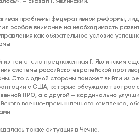
алось», — сказал Г. Явлинский.
гивая проблемы федеративной реформы, лид
ил особое внимание на необходимость разви
правления как обязательное условие успешн
рмы.
 из тем стала предложенная Г. Явлинским еще 
ния системы российско-европейской против
ны. Это с одной стороны поможет выйти из р
онтации с США, которые обсуждают вопрос 
венной ПРО, а с другой — кардинально улучш
йского военно-промышленного комплекса, об
ами.
далась также ситуация в Чечне.