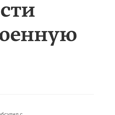
ости
РИЧИНЫ
военную
обсудил с