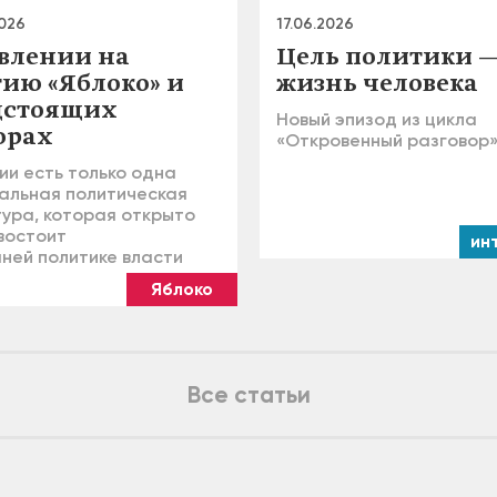
2026
17.06.2026
авлении на
Цель политики 
тию «Яблоко» и
жизнь человека
дстоящих
Новый эпизод из цикла
орах
«Откровенный разговор
ии есть только одна
альная политическая
тура, которая открыто
востоит
ин
ней политике власти
Яблоко
Все статьи