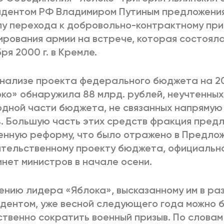
дентом РФ Владимиром Путиным предложения
у перехода к добровольно-контрактному при
рования армии на встрече, которая состоялас
ря 2000 г. в Кремле.
нализе проекта федерального бюджета на 20
ко» обнаружила 88 млрд. рублей, неучтенны
одной части бюджета, не связанных напрямую
. Большую часть этих средств фракция пред
енную реформу, что было отражено в Предлож
тельственному проекту бюджета, официальн
инет министров в начале осени.
ению лидера «Яблока», высказанному им в ра
дентом, уже весной следующего года можно 
твенно сократить военный призыв. По словам Г