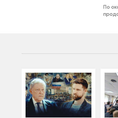
По ок
продо