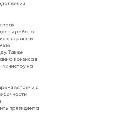
родолжении
оторая
уждены работа
ие в стране и
учае
ду. Также
анию кризиса в
-министру на
время встречи с
шибочности
е
дить президента