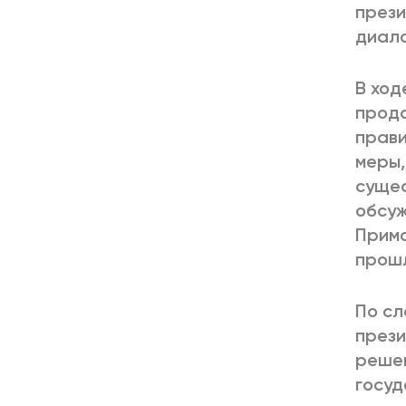
прези
диало
В ход
продо
прави
меры,
сущес
обсуж
Примо
прошл
По сл
прези
решен
госуд