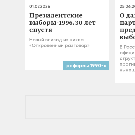
01.07.2026
25.06.
Президентские
О д
выборы-1996. 30 лет
пар
спустя
пре
выб
Новый эпизод из цикла
«Откровенный разговор»
В Росс
офици
струк
проти
реформы 1990-х
нынеш