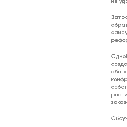
не уд
Затра
обрат
самоу
рефо
Одной
созда
оборо
конфр
собст
росси
заказ
Обсуж