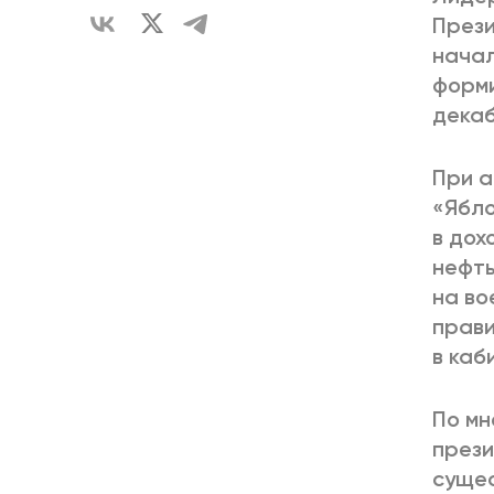
Прези
начал
форми
декаб
При а
«Ябло
в дох
нефть
на во
прави
в каб
По мн
прези
сущес