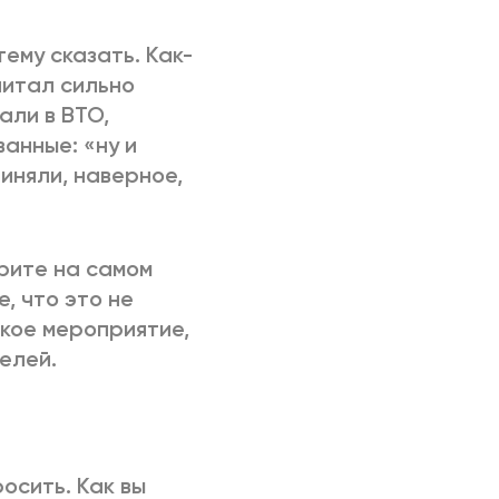
тему сказать. Как-
читал сильно
али в ВТО,
анные: «ну и
риняли, наверное,
орите на самом
, что это не
ское мероприятие,
елей.
росить. Как вы