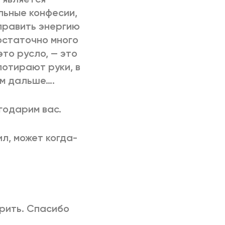
ьные конфесии,
аправить энергию
остаточно много
это русло, — это
потирают руки, в
ем дальше….
годарим вас.
л, может когда-
рить. Спасибо