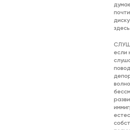
думае
почти
диску
здесь
СЛУША
если 
слуша
повод
депор
волно
бессм
разви
иммиг
естес
собст