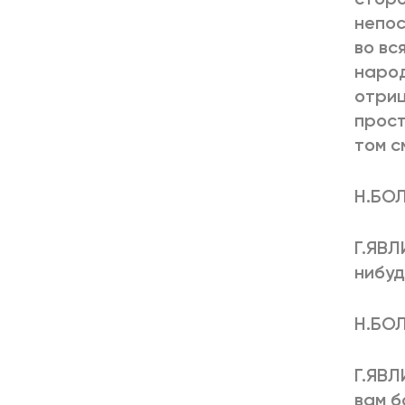
непос
во вс
народ
отриц
прост
том с
Н.БОЛ
Г.ЯВЛ
нибуд
Н.БОЛ
Г.ЯВЛ
вам б