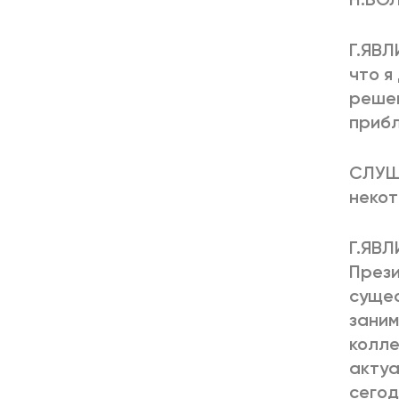
Г.ЯВЛ
что я
решен
прибл
СЛУША
некот
Г.ЯВЛ
Прези
сущес
заним
колле
актуа
сегод