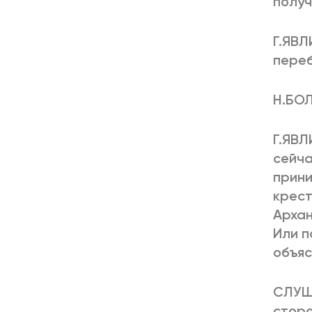
получ
Г.ЯВЛ
пере
Н.БОЛ
Г.ЯВЛ
сейча
прини
крест
Архан
Или п
объяс
СЛУША
сторо