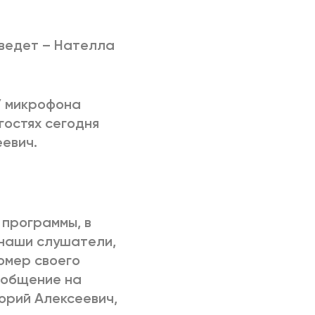
РИЧИНЫ
 ведет – Нателла
У микрофона
гостях сегодня
еевич.
программы, в
 наши слушатели,
номер своего
ообщение на
горий Алексеевич,