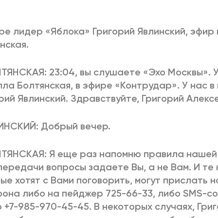
2025
2022
ЕННЫЙ ВЫХОД
РОССИЯ-2022: П
ре лидер «Яблока» Григорий Явлинский, эфир
нская.
ТЯНСКАЯ: 23:04, вы слушаете «Эхо Москвы». 
ВСЕ КНИГИ
ПОДРОБНЕЕ
ла Болтянская, в эфире «Контрудар». У нас в 
рий Явлинский. Здравствуйте, Григорий Алекс
ИНСКИЙ: Добрый вечер.
ТЯНСКАЯ: Я еще раз напомню правила нашей 
передачи вопросы задаете Вы, а не Вам. И те
ые хотят с Вами поговорить, могут прислать 
она либо на пейджер 725-66-33, либо SMS-с
 +7-985-970-45-45. В некоторых случаях, Гри