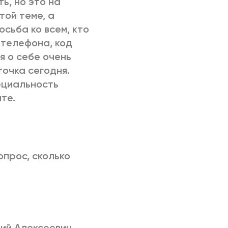
ь, но это на
той теме, а
сьба ко всем, кто
 телефона, код
я о себе очень
точка сегодня.
ециальность
те.
опрос, сколько
ий Алексеевич.