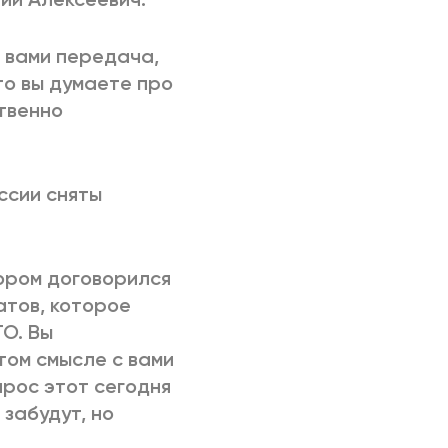
с вами передача,
то вы думаете про
твенно
ссии сняты
тором договорился
тов, которое
О. Вы
том смысле с вами
прос этот сегодня
 забудут, но