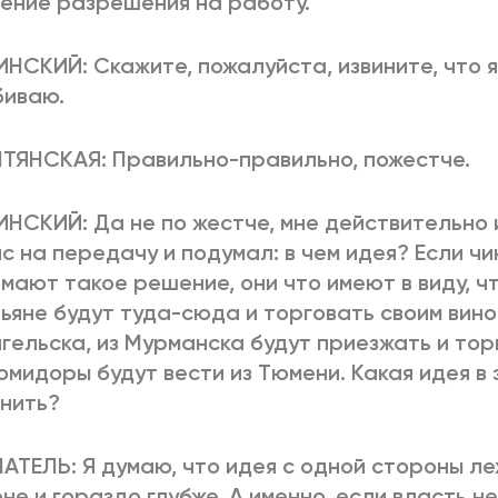
ение разрешения на работу.
ИНСКИЙ: Скажите, пожалуйста, извините, что 
биваю.
ТЯНСКАЯ: Правильно-правильно, пожестче.
ИНСКИЙ: Да не по жестче, мне действительно 
с на передачу и подумал: в чем идея? Если чи
мают такое решение, они что имеют в виду, ч
ьяне будут туда-сюда и торговать своим вино
гельска, из Мурманска будут приезжать и тор
омидоры будут вести из Тюмени. Какая идея в
нить?
ТЕЛЬ: Я думаю, что идея с одной стороны ле
не и гораздо глубже. А именно, если власть н