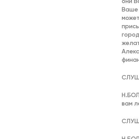
они В
Ваше 
может
присы
город
желат
Алекс
финан
СЛУШ
Н.БОЛ
вам л
СЛУША
Н.БОЛ