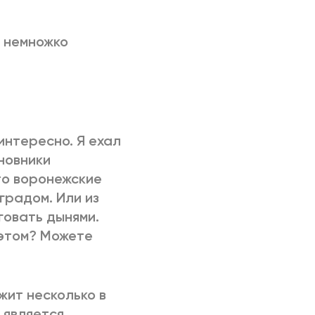
я немножко
интересно. Я ехал
новники
то воронежские
градом. Или из
говать дынями.
 этом? Можете
жит несколько в
е является