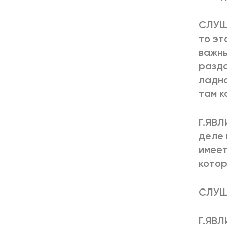
СЛУША
то эт
важны
разда
ладно
там к
Г.ЯВЛ
деле 
имеет
котор
СЛУША
Г.ЯВЛ