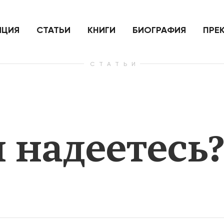
ить
Для России война с Украиной
Экономи
и на
как ядерный удар,
развити
е
нанесенный по самим себе
ИЦИЯ
СТАТЬИ
КНИГИ
БИОГРАФИЯ
ПРЕ
СТАТЬИ
— Узнать больше
— Узнать 
ы надеетесь