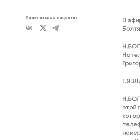
ЕДИНСТВ
Поделиться в соцсетях
В эфи
Болтя
Н.БОЛ
Нател
Григо
Г.ЯВЛ
Н.БОЛ
этой 
котор
телеф
номер