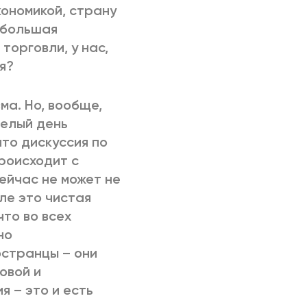
кономикой, страну
 большая
торговли, у нас,
я?
ма. Но, вообще,
целый день
то дискуссия по
происходит с
сейчас не может не
ле это чистая
что во всех
но
остранцы – они
овой и
 – это и есть