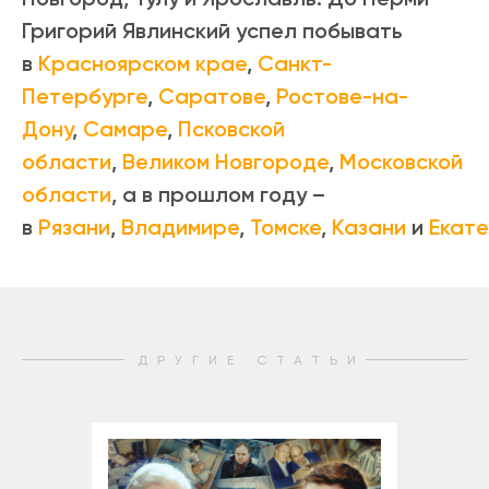
Григорий Явлинский успел побывать
в
Красноярском крае
,
Санкт-
Петербурге
,
Саратове
,
Ростове-на-
Дону
,
Самаре
,
Псковской
области
,
Великом Новгороде
,
Московской
области
, а в прошлом году –
в
Рязани
,
Владимире
,
Томске
,
Казани
и
Екат
ДРУГИЕ СТАТЬИ