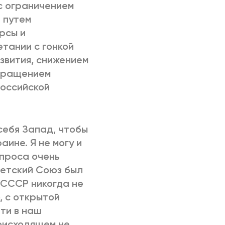
с ограничением
 путем
рсы и
тании с гонкой
звития, снижением
окращением
российской
себя Запад, чтобы
ине. Я не могу и
опроса очень
ветский Союз был
 СССР никогда не
, с открытой
ти в наш
роисходящем не