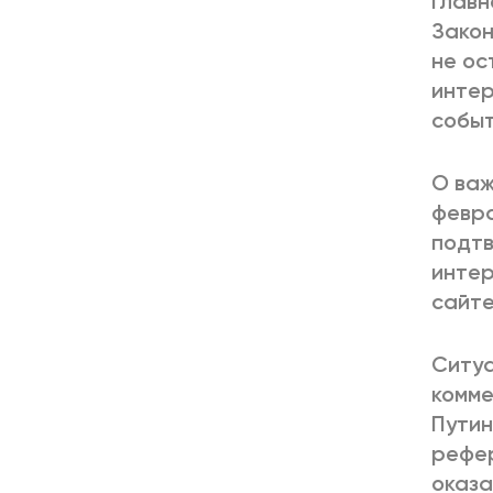
Главн
Закон
не ос
интер
событ
О важ
февра
подтв
интер
сайте
Ситуа
комме
Путин
рефер
оказа