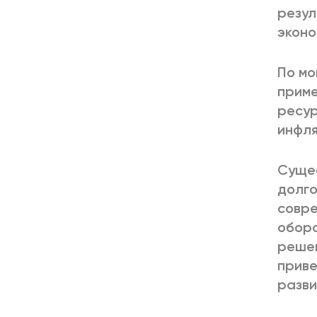
резул
эконо
По мо
приме
ресур
инфля
Сущес
долго
совре
оборо
решен
приве
разви