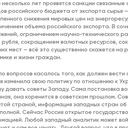
 несколько лет проявятся санкции связанные 
ов российского бюджета от экспорта сырья —
пенного снижения мировых цен на энергоресу
ичением объема российского экспорта. В соче
жений, ограничением научно-технического ра
 рубля, сокращением валютных ресурсов, с
их мест — всё это существенно скажется на 
мике и жизни граждан.
о вопросов касалось того, как должен вести 
я изменила свою политику по отношению к Укра
чу давать советы Западу. Сама постановка в
ная, она коренится в советском прошлом. Со
той страной, информация западных стран об
полной. Сейчас Россия открытое государство
мацией. Любой западный аналитик может вой
нет и сам все узнать. Другой вопрос, что в п