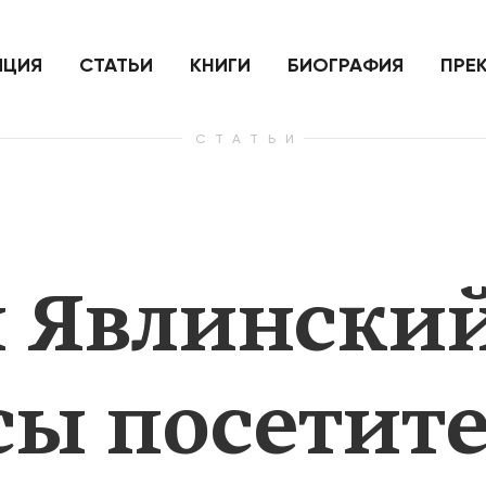
ить
Для России война с Украиной
Экономи
и на
как ядерный удар,
развити
е
нанесенный по самим себе
ИЦИЯ
СТАТЬИ
КНИГИ
БИОГРАФИЯ
ПРЕ
СТАТЬИ
— Узнать больше
— Узнать 
 Явлинский
сы посетит