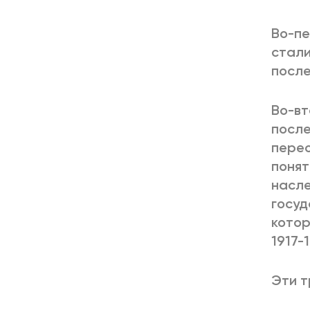
Во-пе
стали
после
Во-вт
после
перео
понят
насле
госуд
котор
1917-1
Эти т