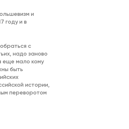
большевизм и
7 году и в
зобраться с
ьих, надо заново
а еще мало кому
жны быть
сийских
ссийской истории,
ным переворотом