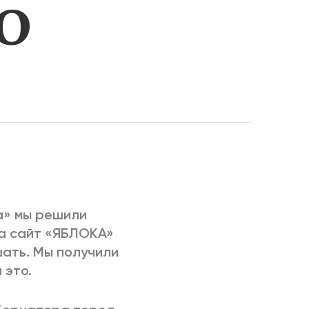
О
РИЧИНЫ
а» мы решили
на сайт «ЯБЛОКА»
шать. Мы получили
 это.