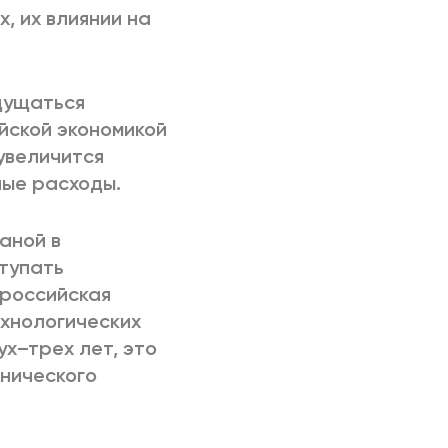
, их влиянии на
щущаться
йской экономикой
увеличится
ные расходы.
аной в
ступать
 российская
хнологических
ух–трех лет, это
нического