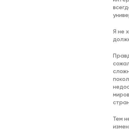
всегд
униве
Я не 
должн
Правд
сожал
сложн
покол
недос
миров
стран
Тем н
измен