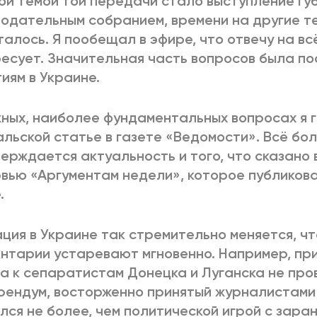
ой темой той передачи стало выступление г
одательным собранием, времени на другие т
талось. Я пообещал в эфире, что отвечу на всё
есует. Значительная часть вопросов была п
иям в Украине.
ных, наиболее фундаментальных вопросах я г
льской статье в газете «Ведомости». Всё бо
ерждается актуальность и того, что сказано
вью «Аргументам недели», которое публиков
.
ция в Украине так стремительно меняется, ч
нтарии устаревают мгновенно. Например, пр
а к сепаратистам Донецка и Луганска не про
ендум, восторженно принятый журналистами 
лся не более, чем политической игрой с зара