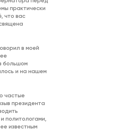
убернатора перед
емы практически
, что вас
освящена
оворил в моей
лее
 в большом
алось и на нашем
то частые
изыв президента
водить
и политологами,
нее известным