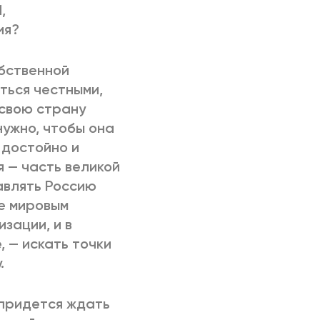
,
ия?
обственной
ться честными,
свою страну
нужно, чтобы она
 достойно и
я — часть великой
авлять Россию
ее мировым
изации, и в
е, — искать точки
.
 придется ждать