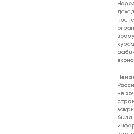
Через
доход
посте
огран
воору
курса
рабоч
эконо
Немал
Росси
не хо
стран
закры
была 
инфор
интер