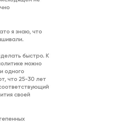
очно
ато я знаю, что
ашивали.
сделать быстро. К
политике можно
и одного
т, что 25-30 лет
 соответствующий
ития своей
степенных