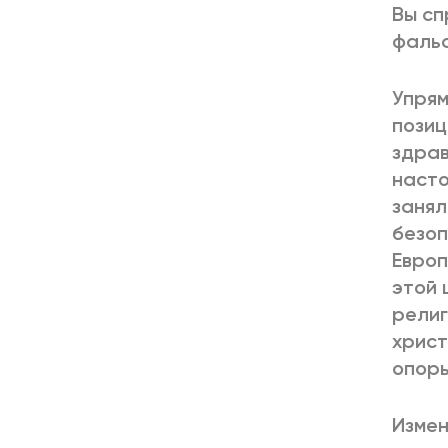
Вы сп
фальс
Упрям
позиц
здрав
насто
занял
безоп
Европ
этой 
религ
христ
опоры
Измен